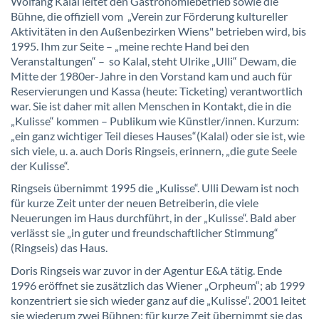
Wolfang Kalal leitet den Gastronomiebetrieb sowie die
Bühne, die offiziell vom „Verein zur Förderung kultureller
Aktivitäten in den Außenbezirken Wiens" betrieben wird, bis
1995. Ihm zur Seite – „meine rechte Hand bei den
Veranstaltungen“ – so Kalal, steht Ulrike „Ulli“ Dewam, die
Mitte der 1980er-Jahre in den Vorstand kam und auch für
Reservierungen und Kassa (heute: Ticketing) verantwortlich
war. Sie ist daher mit allen Menschen in Kontakt, die in die
„Kulisse“ kommen – Publikum wie Künstler/innen. Kurzum:
„ein ganz wichtiger Teil dieses Hauses“(Kalal) oder sie ist, wie
sich viele, u. a. auch Doris Ringseis, erinnern, „die gute Seele
der Kulisse“.
Ringseis übernimmt 1995 die „Kulisse“. Ulli Dewam ist noch
für kurze Zeit unter der neuen Betreiberin, die viele
Neuerungen im Haus durchführt, in der „Kulisse“. Bald aber
verlässt sie „in guter und freundschaftlicher Stimmung“
(Ringseis) das Haus.
Doris Ringseis war zuvor in der Agentur E&A tätig. Ende
1996 eröffnet sie zusätzlich das Wiener „Orpheum“; ab 1999
konzentriert sie sich wieder ganz auf die „Kulisse“. 2001 leitet
sie wiederum zwei Bühnen: für kurze Zeit übernimmt sie das