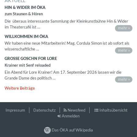
AKTUELL
HIN & WIDER IM ÖKA
zum Staunen & Hören
Die überaus interessante Sammlung der Kleinkunstbühne Hin & Wider
im Theatercafé ist …
mehr »
WILLKOMMEN IM ÖKA
Wir haben eine neue Mitarbeiterin! Mag. Cordula Simon ist ab sofort als
wissenschaftliche …
mehr »
GROSSE GOSCHN FOR LORE
Krainer mit Senf reloaded
Ein Abend für Lore Krainer! Am 17. September 2026 lassen wir die
Grande Dame des politisch …
mehr »
Weitere Beiträge
Impressum
Datenschutz
Newsfeed
Inhaltsübersicht
Anmelden
Das ÖKA auf Wikipedia