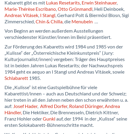
Kabarett gibt es mit
Lukas Resetarits
,
Erwin Steinhauer
,
Marie-Thérèse Escribano
,
Otto Grünmandl
, Heli Deinboek,
Andreas Vitásek
,
I Stangl
, Gerhard Polt & Biermösl Blosn, Sigi
Zimmerschied,
Chin & Chilla
, die
Menubeln
…
Von Beginn an werden außerdem Ausstellungen
verschiedenster Künstler/innen im Beisl präsentiert.
Zur Förderung des Kabaretts wird 1984 und 1985 von der
„Kulisse“ der „Österreichische Kleinkunstpreis“ (Jury:
Kulturjournalist/innen) vergeben: Träger des Hauptpreises
ist in beiden Jahren Lukas Resetarits; der Nachwuchspreis
1984 geht ex aequo an I Stangl und Andreas Vitásek, sowie
Schlabarett
1985.
Die „Kulisse“ ist eine Gastspielbühne für viele
Kabarettist/innen – auch aus Deutschland und der Schweiz;
hier treten in all den Jahren neben den schon erwähnten u. a.
auf:
Josef Hader
,
Alfred Dorfer
,
Roland Düringer,
Andrea
Händler,
Die Hektiker, Die Brennesseln, Dietrich Kittner,
Franz Hohler oder
Gunkl
auf, der 1994 in der „Kulisse“ seine
ersten Solokabarett-Bühnenschritte macht.