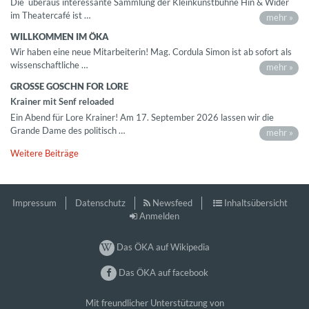
Die überaus interessante Sammlung der Kleinkunstbühne Hin & Wider
im Theatercafé ist …
mehr »
WILLKOMMEN IM ÖKA
Wir haben eine neue Mitarbeiterin! Mag. Cordula Simon ist ab sofort als
wissenschaftliche …
mehr »
GROSSE GOSCHN FOR LORE
Krainer mit Senf reloaded
Ein Abend für Lore Krainer! Am 17. September 2026 lassen wir die
Grande Dame des politisch …
mehr »
Weitere Beiträge
Impressum
Datenschutz
Newsfeed
Inhaltsübersicht
Anmelden
Das ÖKA auf Wikipedia
Das ÖKA auf facebook
Mit freundlicher Unterstützung von