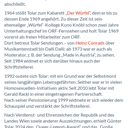
abschließt.
1964 stößt Tolar zum Kabarett
„Der Würfel“
, dem er bis zu
dessen Ende 1969 angehört. Zu dieser Zeit ist sein
ehemaliger „Würfel“-Kollege Kuno Knöbl schon zwei Jahre
Unterhaltungschef im ORF-Fernsehen und holt Tolar 1969
vorerst als freien Mitarbeiter zum ORF.
Dort betreut Tolar Sendungen – von
Heinz Conrads
über
Musikantenstadl bis Dalli Dalli; ab 1973 war er auch als
Moderator, z. B. der Sendung „Made in Austria“, zu sehen.
Seit 1984 widmet er sich darüber hinaus auch der
Schriftstellerei.
1992 outete sich Tolar; mit ein Grund war der Selbstmord
seines langjährigen Lebensgefährten. Seither war er in vielen
Homosexuellen-Initiativen aktiv. Seit 2010 lebt Tolar mit
Gerald Rackl in einer eingetragenen Partnerschaft.
Nach seiner Pensionierung 1999 widmete er sich wieder dem
Schauspiel und verstärkt der Schriftstellerei.
Nach Verdienst- und Ehrenzeichen der Republik und des
Landes Wien sowie anderer Auszeichnungen, erhielt Günter
Tolar 2024 den „Queer-Legend-Award“ und das „Große