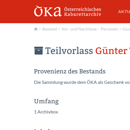
AKTU
Bestand
Vor- und Nachlässe – Personen
Gün
Aktuell
Teilvorlass
Günter 
Provenienz des Bestands
Die Sammlung wurde dem ÖKA als Geschenk von 
Umfang
1 Archivbox