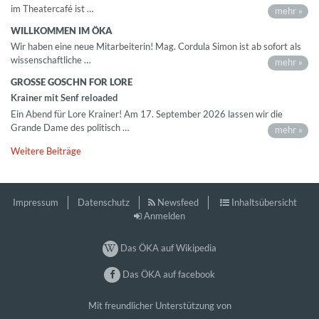
im Theatercafé ist …
mehr »
WILLKOMMEN IM ÖKA
Wir haben eine neue Mitarbeiterin! Mag. Cordula Simon ist ab sofort als
wissenschaftliche …
mehr »
GROSSE GOSCHN FOR LORE
Krainer mit Senf reloaded
Ein Abend für Lore Krainer! Am 17. September 2026 lassen wir die
Grande Dame des politisch …
mehr »
Weitere Beiträge
Impressum
Datenschutz
Newsfeed
Inhaltsübersicht
Anmelden
Das ÖKA auf Wikipedia
Das ÖKA auf facebook
Mit freundlicher Unterstützung von