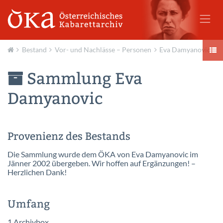
Bestand
Vor- und Nachlässe – Personen
Eva Damyanovic
Aktuell
Sammlung Eva
Damyanovic
Provenienz des Bestands
Die Sammlung wurde dem ÖKA von Eva Damyanovic im
Jänner 2002 übergeben. Wir hoffen auf Ergänzungen! –
Herzlichen Dank!
Umfang
1 Archivbox