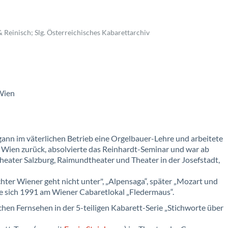
& Reinisch; Slg. Österreichisches Kabarettarchiv
 Wien
gann im väterlichen Betrieb eine Orgelbauer-Lehre und arbeitete
h Wien zurück, absolvierte das Reinhardt-Seminar und war ab
heater Salzburg, Raimundtheater und Theater in der Josefstadt,
chter Wiener geht nicht unter", „Alpensaga“, später „Mozart und
te sich 1991 am Wiener Cabaretlokal „Fledermaus“.
chen Fernsehen in der 5-teiligen Kabarett-Serie „Stichworte über