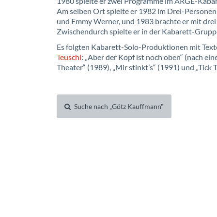
1980 spielte er zwei Programme im ARGE-Kabare
Am selben Ort spielte er 1982 im Drei-Personen
und Emmy Werner, und 1983 brachte er mit drei 
Zwischendurch spielte er in der Kabarett-Gruppe
Es folgten Kabarett-Solo-Produktionen mit Texte
Teuschl
: „Aber der Kopf ist noch oben“ (nach ei
Theater“ (1989), „Mir stinkt’s“ (1991) und „Tick T
Suche nach „Götz Kauffmann"