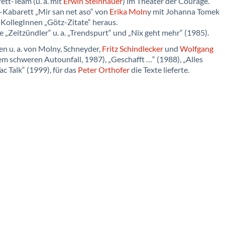
tt-Team (u. a. mit
Erwin Steinhauer
) im Theater der Courage.
-Kabarett „Mir san net aso“ von
Erika Moln
y mit Johanna Tomek
KollegInnen „Götz-Zitate“ heraus.
 „Zeitzündler“ u. a. „Trendspurt“ und „Nix geht mehr“ (1985).
n u. a. von Molny, Schneyder,
Fritz Schindlecker
und
Wolfgang
nem schweren Autounfall, 1987), „Geschafft …“ (1988), „Alles
ac Talk“ (1999), für das
Peter Orthofer
die Texte lieferte.