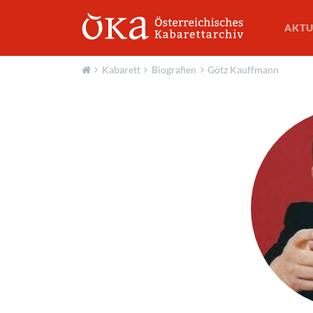
AKTU
Kabarett
Biografien
Götz Kauffmann
Aktuell