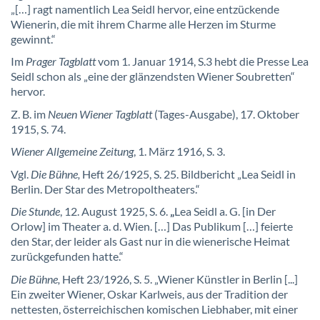
„[…] ragt namentlich Lea Seidl hervor, eine entzückende
Wienerin, die mit ihrem Charme alle Herzen im Sturme
gewinnt.“
Im
Prager Tagblatt
vom 1. Januar 1914, S.3 hebt die Presse Lea
Seidl schon als „eine der glänzendsten Wiener Soubretten“
hervor.
Z. B. im
Neuen Wiener Tagblatt
(Tages-Ausgabe), 17. Oktober
1915, S. 74.
Wiener Allgemeine Zeitung
, 1. März 1916, S. 3.
Vgl.
Die Bühne,
Heft 26/1925, S. 25. Bildbericht „Lea Seidl in
Berlin. Der Star des Metropoltheaters.“
Die Stunde
, 12. August 1925, S. 6.
„
Lea Seidl a. G. [in Der
Orlow] im Theater a. d. Wien. […] Das Publikum […] feierte
den Star, der leider als Gast nur in die wienerische Heimat
zurückgefunden hatte.“
Die Bühne,
Heft 23/1926, S. 5. „Wiener Künstler in Berlin [...]
Ein zweiter Wiener, Oskar Karlweis, aus der Tradition der
nettesten, österreichischen komischen Liebhaber, mit einer