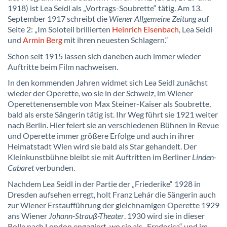
1918) ist Lea Seidl als „Vortrags-Soubrette“ tätig. Am 13.
September 1917 schreibt die
Wiener Allgemeine Zeitung
auf
Seite 2: „Im Soloteil brillierten
Heinrich Eisenbach
, Lea Seidl
und
Armin Berg
mit ihren neuesten Schlagern.“
Schon seit 1915 lassen sich daneben auch immer wieder
Auftritte beim Film nachweisen.
In den kommenden Jahren widmet sich Lea Seidl zunächst
wieder der Operette, wo sie in der Schweiz, im Wiener
Operettenensemble von Max Steiner-Kaiser als Soubrette,
bald als erste Sängerin tätig ist. Ihr Weg führt sie 1921 weiter
nach Berlin. Hier feiert sie an verschiedenen Bühnen in Revue
und Operette immer größere Erfolge und auch in ihrer
Heimatstadt Wien wird sie bald als Star gehandelt. Der
Kleinkunstbühne bleibt sie mit Auftritten im Berliner
Linden-
Cabaret
verbunden.
Nachdem Lea Seidl in der Partie der „Friederike“ 1928 in
Dresden aufsehen erregt, holt Franz Lehár die Sängerin auch
zur Wiener Erstaufführung der gleichnamigen Operette 1929
ans Wiener
Johann-Strauß-Theater
. 1930 wird sie in dieser
Rolle nach London engagiert, wo sie als „Frederica“ und im