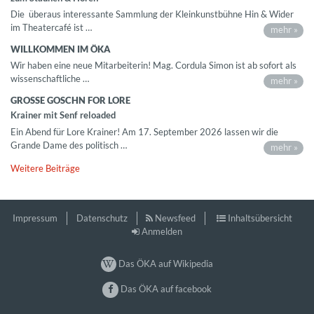
Die überaus interessante Sammlung der Kleinkunstbühne Hin & Wider
im Theatercafé ist …
mehr »
WILLKOMMEN IM ÖKA
Wir haben eine neue Mitarbeiterin! Mag. Cordula Simon ist ab sofort als
wissenschaftliche …
mehr »
GROSSE GOSCHN FOR LORE
Krainer mit Senf reloaded
Ein Abend für Lore Krainer! Am 17. September 2026 lassen wir die
Grande Dame des politisch …
mehr »
Weitere Beiträge
Impressum
Datenschutz
Newsfeed
Inhaltsübersicht
Anmelden
Das ÖKA auf Wikipedia
Das ÖKA auf facebook