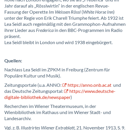
Jahr darauf als „Rösslwirtin“ in der englischen Revue-
Fassung der Operette
Im Weissen Rössl
(
White Horse Inn
)
unter der Regie von Erik Charell Triumphe feiert. Ab 1932 ist
Lea Seidl auch regelmäßig mit den Grammophon-Aufnahmen
ihrer Lieder aus
Frederica
in den BBC-Programmen im Radio
präsent.
Lea Seidl bleibt in London und wird 1938 eingebürgert.
Quellen:
Nachlass Lea Seidl im ZPKM in Freiburg (Zentrum für
Populäre Kultur und Musik).
Zeitungsportale (u.a. ANNO:
https://anno.onb.ac.at
und
das Deutsche Zeitungsportal:
https://www.deutsche-
digitale-bibliothek.de/newspaper
)
Recherchen im Wiener Theatermuseum, in der
Wienbibliothek im Rathaus und im Wiener Stadt- und
Landesarchiv.
Vgl. z. B.
Illustrirtes Wiener Extrablatt,
21. November 1913, S. 9.