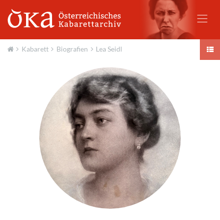
Kabarett
Biografien
Lea Seidl
Aktuell