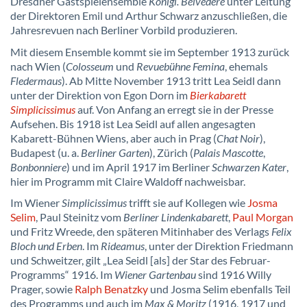
Dresdner Gastspielensemble
Königl. Belvedere
unter Leitung
der Direktoren Emil und Arthur Schwarz anzuschließen, die
Jahresrevuen nach Berliner Vorbild produzieren.
Mit diesem Ensemble kommt sie im September 1913 zurück
nach Wien (
Colosseum
und
Revuebühne Femina
, ehemals
Fledermaus
). Ab Mitte November 1913 tritt Lea Seidl dann
unter der Direktion von Egon Dorn im
Bierkabarett
Simplicissimus
auf. Von Anfang an erregt sie in der Presse
Aufsehen. Bis 1918 ist Lea Seidl auf allen angesagten
Kabarett-Bühnen Wiens, aber auch in Prag (
Chat Noir
),
Budapest (u. a.
Berliner Garten
), Zürich (
Palais Mascotte
,
Bonbonniere
) und im April 1917 im Berliner
Schwarzen Kater
,
hier im Programm mit Claire Waldoff nachweisbar.
Im Wiener
Simplicissimus
trifft sie auf Kollegen wie
Josma
Selim
, Paul Steinitz vom
Berliner Lindenkabarett
,
Paul Morgan
und Fritz Wreede, den späteren Mitinhaber des Verlags
Felix
Bloch und Erben
. Im
Rideamus
, unter der Direktion Friedmann
und Schweitzer, gilt „Lea Seidl [als] der Star des Februar-
Programms“ 1916. Im
Wiener Gartenbau
sind 1916 Willy
Prager, sowie
Ralph Benatzky
und Josma Selim ebenfalls Teil
des Programms und auch im
Max & Moritz
(1916, 1917 und