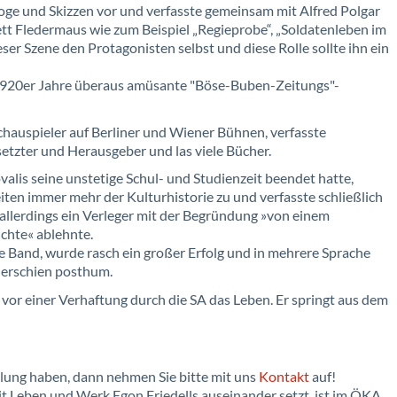
e und Skizzen vor und verfasste gemeinsam mit Alfred Polgar
t Fledermaus wie zum Beispiel „Regieprobe“, „Soldatenleben im
eser Szene den Protagonisten selbst und diese Rolle sollte ihn ein
 1920er Jahre überaus amüsante "Böse-Buben-Zeitungs"-
hauspieler auf Berliner und Wiener Bühnen, verfasste
setzter und Herausgeber und las viele Bücher.
ovalis seine unstetige Schul- und Studienzeit beendet hatte,
iten immer mehr der Kulturhistorie zu und verfasste schließlich
 allerdings ein Verleger mit der Begründung »von einem
ichte« ablehnte.
te Band, wurde rasch ein großer Erfolg und in mehrere Sprache
“ erschien posthum.
vor einer Verhaftung durch die SA das Leben. Er springt aus dem
lung haben, dann nehmen Sie bitte mit uns
Kontakt
auf!
 mit Leben und Werk Egon Friedells auseinander setzt, ist im ÖKA