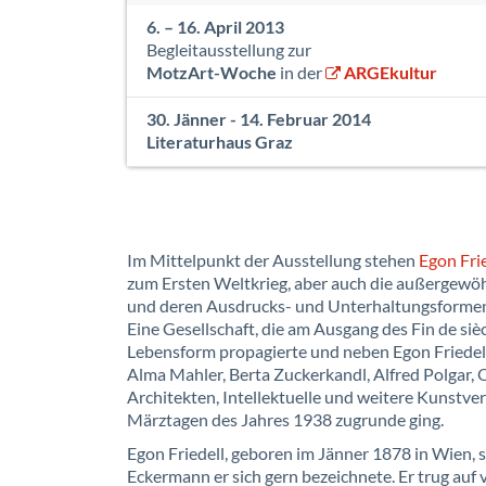
6. – 16. April 2013
Begleitausstellung zur
MotzArt-Woche
in der
ARGEkultur
30. Jänner - 14. Februar 2014
Literaturhaus Graz
Im Mittelpunkt der Ausstellung stehen
Egon Fri
zum Ersten Weltkrieg, aber auch die außergewöh
und deren Ausdrucks- und Unterhaltungsformen 
Eine Gesellschaft, die am Ausgang des Fin de siè
Lebensform propagierte und neben Egon Friedell 
Alma Mahler, Berta Zuckerkandl, Alfred Polgar, 
Architekten, Intellektuelle und weitere Kunstver
Märztagen des Jahres 1938 zugrunde ging.
Egon Friedell, geboren im Jänner 1878 in Wien, 
Eckermann er sich gern bezeichnete. Er trug au