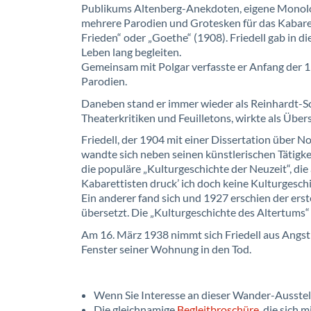
Publikums Altenberg-Anekdoten, eigene Monolog
mehrere Parodien und Grotesken für das Kabaret
Frieden“ oder „Goethe“ (1908). Friedell gab in di
Leben lang begleiten.
Gemeinsam mit Polgar verfasste er Anfang der
Parodien.
Daneben stand er immer wieder als Reinhardt-Sc
Theaterkritiken und Feuilletons, wirkte als Über
Friedell, der 1904 mit einer Dissertation über N
wandte sich neben seinen künstlerischen Tätigke
die populäre „Kulturgeschichte der Neuzeit“, die
Kabarettisten druck’ ich doch keine Kulturgesch
Ein anderer fand sich und 1927 erschien der ers
übersetzt. Die „Kulturgeschichte des Altertums
Am 16. März 1938 nimmt sich Friedell aus Angst 
Fenster seiner Wohnung in den Tod.
Wenn Sie Interesse an dieser Wander-Ausstel
Die gleichnamige
Begleitbroschüre
, die sich