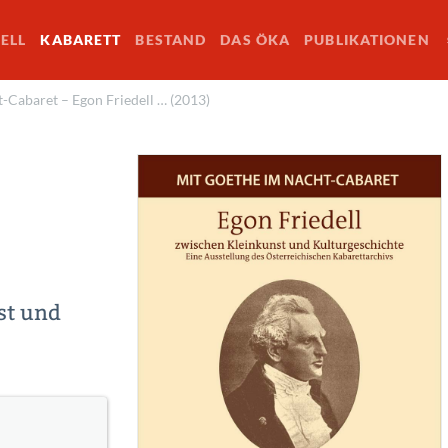
ELL
KABARETT
BESTAND
DAS ÖKA
PUBLIKATIONEN
-Cabaret – Egon Friedell … (2013)
st und