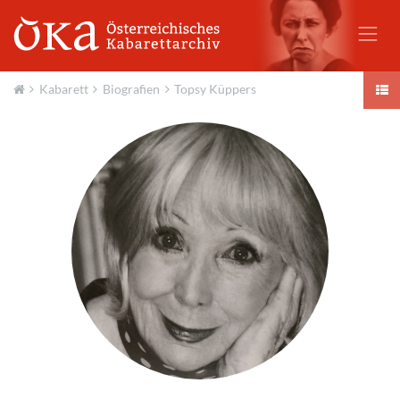
Kabarett
Biografien
Topsy Küppers
Aktuell