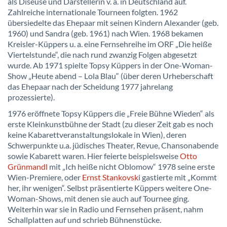
als Diseuse und Darstellerin v. a. in Deutschland auf.
Zahlreiche internationale Tourneen folgten. 1962
übersiedelte das Ehepaar mit seinen Kindern Alexander (geb.
1960) und Sandra (geb. 1961) nach Wien. 1968 bekamen
Kreisler-Küppers u. a. eine Fernsehreihe im ORF „Die heiße
Viertelstunde“, die nach rund zwanzig Folgen abgesetzt
wurde. Ab 1971 spielte Topsy Küppers in der One-Woman-
Show „Heute abend – Lola Blau“ (über deren Urheberschaft
das Ehepaar nach der Scheidung 1977 jahrelang
prozessierte).
1976 eröffnete Topsy Küppers die „Freie Bühne Wieden“ als
erste Kleinkunstbühne der Stadt (zu dieser Zeit gab es noch
keine Kabarettveranstaltungslokale in Wien), deren
Schwerpunkte u.a. jüdisches Theater, Revue, Chansonabende
sowie Kabarett waren. Hier feierte beispielsweise
Otto
Grünmandl
mit „Ich heiße nicht Oblomow“ 1978 seine erste
Wien-Premiere, oder
Ernst Stankovsk
i gastierte mit „Kommt
her, ihr wenigen“. Selbst präsentierte Küppers weitere One-
Woman-Shows, mit denen sie auch auf Tournee ging.
Weiterhin war sie in Radio und Fernsehen präsent, nahm
Schallplatten auf und schrieb Bühnenstücke.