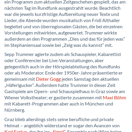
ein Programm zum aktuellen Zeitgeschehen gespielt, das am
nächsten Tag im Rundfunk ausgestrahlt wurde. Beachtlich
war die jeweils kurzfristige Aufbereitung neuer Texte und
Lieder, die Abende wurden musikalisch von Fridl Althaller
begleitet und von überregionalen Gästen, die bei einzelnen
Vorstellungen mitwirkten, aufgewertet. Trummer wirkte
außerdem an den Programmen „Dies und das für jeden was“
im Stephaniensaal sowie bei „Zeig was du kannst“ mit.
Sepp Trummer agierte zudem als Schauspieler, Kabarettist
oder Conférencier bei Live-Veranstaltungen, aber
gelegentlich auch in der Hörspielabteilung des Rundfunks
oder als Moderator. Ende der 1950er-Jahre präsentierte er
gemeinsam mit
Dieter Gogg
jeden Samstag den aktuellen
„Häferlgucker“. Außerdem hatte Trummer in dieser Zeit
Gastspiele am Opern- und Schauspielhaus in Graz sowie am
Wiener Volkstheater; er gastierte zusammen mit
Maxi Böhm
mit Kabarett-Programmen aber auch in München und
Nürnberg.
Graz blieb allerdings stets seine berufliche und private
Heimat – angeblich widerstand er sogar den Avancen von
Karl Farkas
, der ihn ins
„Simpl“
-Ensemble nach Wien holen