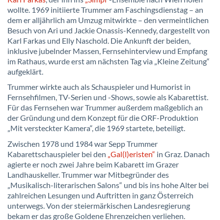
wollte. 1969 initiierte Trummer am Faschingsdienstag – an
dem er alljährlich am Umzug mitwirkte – den vermeintlichen
Besuch von Ari und Jackie Onassis-Kennedy, dargestellt von
Karl Farkas und Elly Naschold. Die Ankunft der beiden,
inklusive jubelnder Massen, Fernsehinterview und Empfang
im Rathaus, wurde erst am nächsten Tag via „Kleine Zeitung“
aufgeklärt.
Trummer wirkte auch als Schauspieler und Humorist in
Fernsehfilmen, TV-Serien und -Shows, sowie als Kabarettist.
Für das Fernsehen war Trummer außerdem maßgeblich an
der Gründung und dem Konzept für die ORF-Produktion
„Mit versteckter Kamera“, die 1969 startete, beteiligt.
Zwischen 1978 und 1984 war Sepp Trummer
Kabarettschauspieler bei den
„Gal(l)eristen“
in Graz. Danach
agierte er noch zwei Jahre beim Kabarett im Grazer
Landhauskeller. Trummer war Mitbegründer des
„Musikalisch-literarischen Salons“ und bis ins hohe Alter bei
zahlreichen Lesungen und Auftritten in ganz Österreich
unterwegs. Von der steiermärkischen Landesregierung
bekam er das große Goldene Ehrenzeichen verliehen.