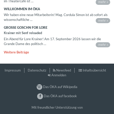
im Theatercafé ist …
mehr »
WILLKOMMEN IM ÖKA
Wir haben eine neue Mitarbeiterin! Mag. Cordula Simon ist ab sofort als
wissenschaftliche …
mehr »
GROSSE GOSCHN FOR LORE
Krainer mit Senf reloaded
Ein Abend für Lore Krainer! Am 17. September 2026 lassen wir die
Grande Dame des politisch …
mehr »
Weitere Beiträge
Impressum
Datenschutz
Newsfeed
Inhaltsübersicht
Anmelden
Das ÖKA auf Wikipedia
Das ÖKA auf facebook
Mit freundlicher Unterstützung von