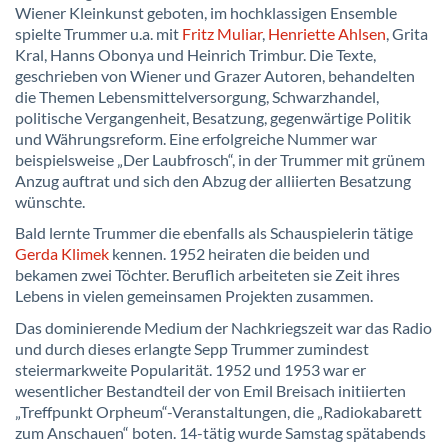
Wiener Kleinkunst geboten, im hochklassigen Ensemble
spielte Trummer u.a. mit
Fritz Muliar
,
Henriette Ahlsen
, Grita
Kral, Hanns Obonya und Heinrich Trimbur. Die Texte,
geschrieben von Wiener und Grazer Autoren, behandelten
die Themen Lebensmittelversorgung, Schwarzhandel,
politische Vergangenheit, Besatzung, gegenwärtige Politik
und Währungsreform. Eine erfolgreiche Nummer war
beispielsweise „Der Laubfrosch“, in der Trummer mit grünem
Anzug auftrat und sich den Abzug der alliierten Besatzung
wünschte.
Bald lernte Trummer die ebenfalls als Schauspielerin tätige
Gerda Klimek
kennen. 1952 heiraten die beiden und
bekamen zwei Töchter. Beruflich arbeiteten sie Zeit ihres
Lebens in vielen gemeinsamen Projekten zusammen.
Das dominierende Medium der Nachkriegszeit war das Radio
und durch dieses erlangte Sepp Trummer zumindest
steiermarkweite Popularität. 1952 und 1953 war er
wesentlicher Bestandteil der von Emil Breisach initiierten
„Treffpunkt Orpheum“-Veranstaltungen, die „Radiokabarett
zum Anschauen“ boten. 14-tätig wurde Samstag spätabends