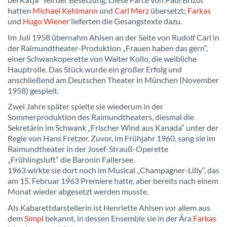
bei Katja“ Teil der Besetzung. Diese Farce von Paul Brizot
hatten
Michael Kehlmann
und
Carl Merz
übersetzt;
Farkas
und
Hugo Wiener
lieferten die Gesangstexte dazu.
Im Juli 1958 übernahm Ahlsen an der Seite von Rudolf Carl in
der Raimundtheater-Produktion „Frauen haben das gern“,
einer Schwankoperette von Walter Kollo, die weibliche
Hauptrolle. Das Stück wurde ein großer Erfolg und
anschließend am Deutschen Theater in München (November
1958) gespielt.
Zwei Jahre später spielte sie wiederum in der
Sommerproduktion des Raimundtheaters, diesmal die
Sekretärin im Schwank „Frischer Wind aus Kanada“ unter der
Regie von Hans Fretzer. Zuvor, im Frühjahr 1960, sang sie im
Raimundtheater in der Josef-Strauß-Operette
„Frühlingsluft“ die Baronin Fallersee.
1963 wirkte sie dort noch im Musical „Champagner-Lilly“, das
am 15. Februar 1963 Premiere hatte, aber bereits nach einem
Monat wieder abgesetzt werden musste.
Als Kabarettdarstellerin ist Henriette Ahlsen vor allem aus
dem
Simpl
bekannt, in dessen Ensemble sie in der Ära
Farkas