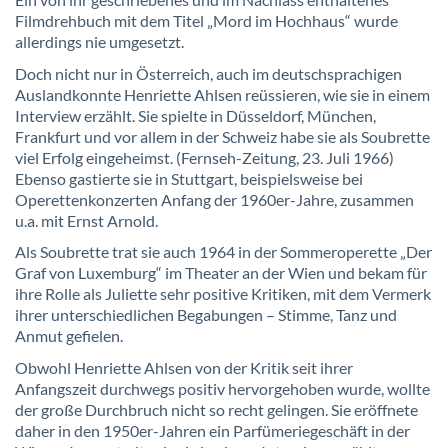
Ein von ihr geschriebenes und im Nachlass enthaltenes
Filmdrehbuch mit dem Titel „Mord im Hochhaus“ wurde
allerdings nie umgesetzt.
Doch nicht nur in Österreich, auch im deutschsprachigen
Auslandkonnte Henriette Ahlsen reüssieren, wie sie in einem
Interview erzählt. Sie spielte in Düsseldorf, München,
Frankfurt und vor allem in der Schweiz habe sie als Soubrette
viel Erfolg eingeheimst. (Fernseh-Zeitung, 23. Juli 1966)
Ebenso gastierte sie in Stuttgart, beispielsweise bei
Operettenkonzerten Anfang der 1960er-Jahre, zusammen
u.a. mit Ernst Arnold.
Als Soubrette trat sie auch 1964 in der Sommeroperette „Der
Graf von Luxemburg“ im Theater an der Wien und bekam für
ihre Rolle als Juliette sehr positive Kritiken, mit dem Vermerk
ihrer unterschiedlichen Begabungen – Stimme, Tanz und
Anmut gefielen.
Obwohl Henriette Ahlsen von der Kritik seit ihrer
Anfangszeit durchwegs positiv hervorgehoben wurde, wollte
der große Durchbruch nicht so recht gelingen. Sie eröffnete
daher in den 1950er-Jahren ein Parfümeriegeschäft in der