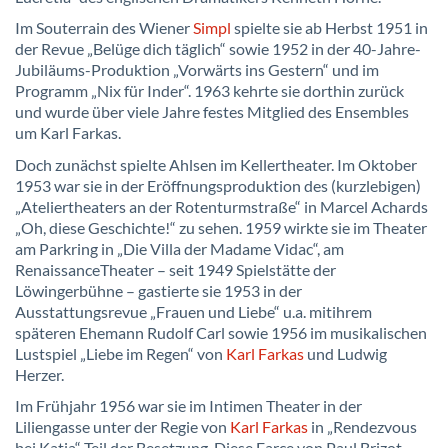
Im Souterrain des Wiener
Simpl
spielte sie ab Herbst 1951 in
der Revue „Belüge dich täglich“ sowie 1952 in der 40-Jahre-
Jubiläums-Produktion „Vorwärts ins Gestern“ und im
Programm „Nix für Inder“. 1963 kehrte sie dorthin zurück
und wurde über viele Jahre festes Mitglied des Ensembles
um Karl Farkas.
Doch zunächst spielte Ahlsen im Kellertheater. Im Oktober
1953 war sie in der Eröffnungsproduktion des (kurzlebigen)
„Ateliertheaters an der Rotenturmstraße“ in Marcel Achards
„Oh, diese Geschichte!“ zu sehen. 1959 wirkte sie im Theater
am Parkring in „Die Villa der Madame Vidac“, am
RenaissanceTheater – seit 1949 Spielstätte der
Löwingerbühne – gastierte sie 1953 in der
Ausstattungsrevue „Frauen und Liebe“ u.a. mitihrem
späteren Ehemann Rudolf Carl sowie 1956 im musikalischen
Lustspiel „Liebe im Regen“ von
Karl Farkas
und Ludwig
Herzer.
Im Frühjahr 1956 war sie im Intimen Theater in der
Liliengasse unter der Regie von
Karl Farkas
in „Rendezvous