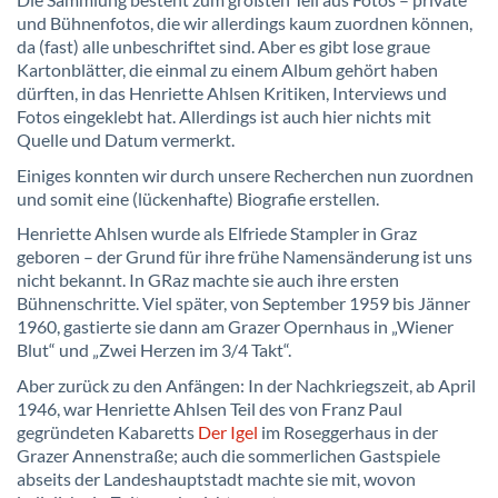
Die Sammlung besteht zum größten Teil aus Fotos – private
und Bühnenfotos, die wir allerdings kaum zuordnen können,
da (fast) alle unbeschriftet sind. Aber es gibt lose graue
Kartonblätter, die einmal zu einem Album gehört haben
dürften, in das Henriette Ahlsen Kritiken, Interviews und
Fotos eingeklebt hat. Allerdings ist auch hier nichts mit
Quelle und Datum vermerkt.
Einiges konnten wir durch unsere Recherchen nun zuordnen
und somit eine (lückenhafte) Biografie erstellen.
Henriette Ahlsen wurde als Elfriede Stampler in Graz
geboren – der Grund für ihre frühe Namensänderung ist uns
nicht bekannt. In GRaz machte sie auch ihre ersten
Bühnenschritte. Viel später, von September 1959 bis Jänner
1960, gastierte sie dann am Grazer Opernhaus in „Wiener
Blut“ und „Zwei Herzen im 3/4 Takt“.
Aber zurück zu den Anfängen: In der Nachkriegszeit, ab April
1946, war Henriette Ahlsen Teil des von Franz Paul
gegründeten Kabaretts
Der Igel
im Roseggerhaus in der
Grazer Annenstraße; auch die sommerlichen Gastspiele
abseits der Landeshauptstadt machte sie mit, wovon