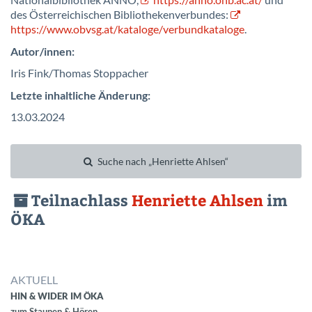
Nationalbibliothek ANNO,
https://anno.onb.ac.at/
und
des Österreichischen Bibliothekenverbundes:
https://www.obvsg.at/kataloge/verbundkataloge
.
Autor/innen:
Iris Fink/Thomas Stoppacher
Letzte inhaltliche Änderung:
13.03.2024
Suche nach „Henriette Ahlsen“
Teilnachlass
Henriette Ahlsen
im
ÖKA
AKTUELL
HIN & WIDER IM ÖKA
zum Staunen & Hören