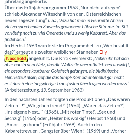
jahrelang angehörte.
Über das Frühjahrsprogramm 1963 „Nur nicht aufregen“
schrieb Alexander Witeschnik von der „Österreichischen
neuen Tageszeitung“ u.a.:
„Dazu hat man in Henriette Ahlsen
vielversprechenden Zuwachs gewonnen: hübsche Stimme, im Stil
vorläufig noch zu viel Operette und zu wenig Kabarett. Aber das
findet sich.“
Im Herbst 1963 wurde sie im Programmheft zu „Wer bezahlt
das?“ erneut als zweiter weiblicher Star neben
Elly
Naschold
angeführt. Die Kritik vermerkt:
„Neben ihr hat sich
aber nun in dem Netz, das die Wollzeile unermüdlich neu auswirft,
ein besonders kostbarer Goldfisch gefangen, die bildhübsche
Henriette Ahlsen, auf die das Simpl-Komödiantenblut gar nicht
erst durch eine langwierige Transfusion übertragen werden muss.“
(Arbeiterzeitung, 19. September 1963)
In den nächsten Jahren folgten die Produktionen „Das waren
Zeiten…!“, „Wir gehen fremd!“ (1964), „Waren das Zeiten?“,
„Ins eigene Nest…“ (1965), „Mit roter Tinte!“, „Sex und
Sechzig“ (1966) oder „Heiter bis wolkig“ (Herbst 1968) und
„Amor – go home“ (Frühjahr 1969). Auch in den
Kabarettrevuen „Gangster über Wien!“ (1969) und „Vorher