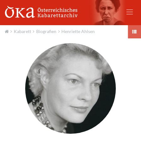
Kabarett
Biografien
Henriette Ahlsen
Aktuell