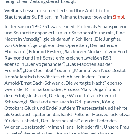
lediglich ein Zeitungsbericht zeugt.
Weitaus besser dokumentiert sind ihre Auftritte im
Stadttheater St. Pölten, im Raimundtheater sowie im
Simpl
.
In der Saison 1950/51 war sie in St. Pölten als Schauspielerin
und Soubrette engagiert, u.a. zur Saisoneröffnung mit „Eine
Nacht in Venedig“; gleich darauf in Schillers „Die Jungfrau
von Orleans“, gefolgt von den Operetten „Der lachende
Ehemann“ (
Edmund Eysler
), „Salzburger Nockerln“ von Fred
Raymond und im höchst erfolgreichen „Weißen Rößl“
ebenso in „Der Vogelhändler“, „Das Mädchen aus der
Fremde“, „Der Opernball“ oder in „Manina“ von Nico Dostal.
Komödiantisch bewährte sich Ahlsen in dem Franz
Arnold/Ernst Bach-Schwank „Die vertagte Nacht“ ebenso
wie in der Kriminalkomödie „Prozess Mary Dugan“ und in
dem Erfolgslustspiel „Die kluge Wienerin“ von Friedrich
Schreyvogl. Sie stand aber auch in Grillparzers „König
Ottokars Glück und Ende“ auf dem Theaterzettel und kehrte
als Gast auch später an das Sankt Pöltener Haus zurück, etwa
für das Lustspiel „Der Herzspezialist“ aus der Feder des
Wiener „Josefstadt“-Mimen Hans Holt oder für „Unsere Frau
Lucretia“ des englischen Dramatikers Kenneth Horne.