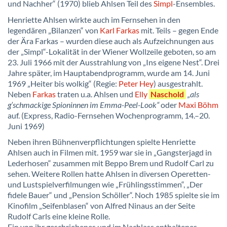
und Nachher“ (1970) blieb Ahlsen Teil des
Simpl
-Ensembles.
Henriette Ahlsen wirkte auch im Fernsehen in den
legendären „Bilanzen“ von
Karl Farkas
mit. Teils – gegen Ende
der Ära Farkas – wurden diese auch als Aufzeichnungen aus
der „Simpl“-Lokalität in der Wiener Wollzeile geboten, so am
23. Juli 1966 mit der Ausstrahlung von „Ins eigene Nest“. Drei
Jahre später, im Hauptabendprogramm, wurde am 14. Juni
1969 „Heiter bis wolkig“ (Regie:
Peter Hey
) ausgestrahlt.
Neben
Farkas
traten u.a. Ahlsen und
Elly
Naschold
„als
g’schmackige Spioninnen im Emma-Peel-Look“
oder
Maxi Böhm
auf. (Express, Radio-Fernsehen Wochenprogramm, 14.–20.
Juni 1969)
Neben ihren Bühnenverpflichtungen spielte Henriette
Ahlsen auch in Filmen mit. 1959 war sie in „Gangsterjagd in
Lederhosen“ zusammen mit Beppo Brem und Rudolf Carl zu
sehen. Weitere Rollen hatte Ahlsen in diversen Operetten-
und Lustspielverfilmungen wie „Frühlingsstimmen“, „Der
fidele Bauer“ und „Pension Schöller“. Noch 1985 spielte sie im
Kinofilm „Seifenblasen“ von Alfred Ninaus an der Seite
Rudolf Carls eine kleine Rolle.