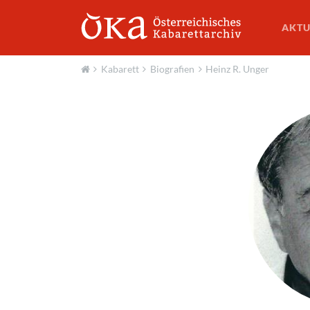
AKTU
Kabarett
Biografien
Heinz R. Unger
Aktuell