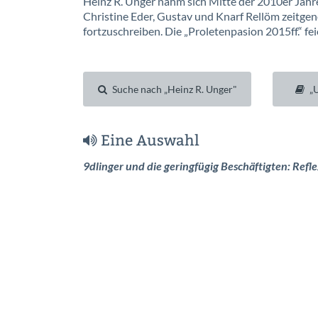
Heinz R. Unger nahm sich Mitte der 2010er Jah
Christine Eder, Gustav und Knarf Rellöm zeitgen
fortzuschreiben. Die „Proletenpasion 2015ff.“ f
Suche nach „Heinz R. Unger"
„
Eine Auswahl
9dlinger und die geringfügig Beschäftigten: Refl