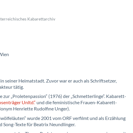
sterreichisches Kabarettarchiv
 Wien
 in seiner Heimatstadt. Zuvor war er auch als Schriftsetzer,
kteur tätig.
 zur „Proletenpassion“ (1976) der „Schmetterlinge“. Kabarett-
senträger Unltd.“
und die feministische Frauen-Kabarett-
donym Henriette Rudolfine Unger).
Zwölfeläuten“ wurde 2001 vom ORF verfilmt und als Erzählung
nd Song-Texte für Beatrix Neundlinger.