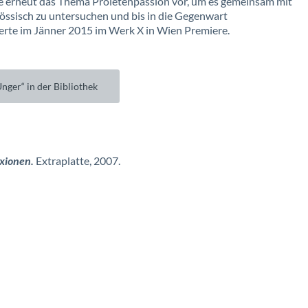
re erneut das Thema Proletenpassion vor, um es gemeinsam mit
össisch zu untersuchen und bis in die Gegenwart
eierte im Jänner 2015 im Werk X in Wien Premiere.
Unger“ in der Bibliothek
exionen.
Extraplatte, 2007.