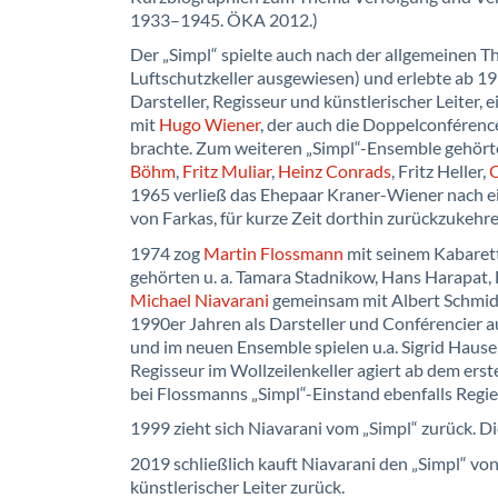
1933–1945. ÖKA 2012.)
Der „Simpl“ spielte auch nach der allgemeinen T
Luftschutzkeller ausgewiesen) und erlebte ab 195
Darsteller, Regisseur und künstlerischer Leiter,
mit
Hugo Wiener
, der auch die Doppelconférenc
brachte. Zum weiteren „Simpl“-Ensemble gehörte
Böhm
,
Fritz Muliar
,
Heinz Conrads
, Fritz Heller,
1965 verließ das Ehepaar Kraner-Wiener nach e
von Farkas, für kurze Zeit dorthin zurückzukehre
1974 zog
Martin Flossmann
mit seinem Kabarett
gehörten u. a. Tamara Stadnikow, Hans Harapat, 
Michael Niavarani
gemeinsam mit Albert Schmidl
1990er Jahren als Darsteller und Conférencier a
und im neuen Ensemble spielen u.a. Sigrid Haus
Regisseur im Wollzeilenkeller agiert ab dem er
bei Flossmanns „Simpl“-Einstand ebenfalls Regie
1999 zieht sich Niavarani vom „Simpl“ zurück. 
2019 schließlich kauft Niavarani den „Simpl“ vo
künstlerischer Leiter zurück.