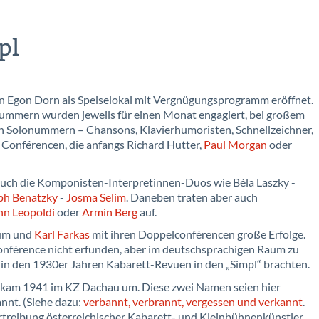
pl
n Egon Dorn als Speiselokal mit Vergnügungsprogramm eröffnet.
Nummern wurden jeweils für einen Monat engagiert, bei großem
en Solonummern – Chansons, Klavierhumoristen, Schnellzeichner,
 Conférencen, die anfangs Richard Hutter,
Paul Morgan
oder
auch die Komponisten-Interpretinnen-Duos wie Béla Laszky -
ph Benatzky
-
Josma Selim
. Daneben traten aber auch
n Leopoldi
oder
Armin Berg
auf.
aum und
Karl Farkas
mit ihren Doppelconférencen große Erfolge.
nférence nicht erfunden, aber im deutschsprachigen Raum zu
 in den 1930er Jahren Kabarett-Revuen in den „Simpl“ brachten.
r kam 1941 im KZ Dachau um. Diese zwei Namen seien hier
nnt. (Siehe dazu:
v
erbannt, verbrannt, vergessen und verkannt
.
reibung österreichischer Kabarett- und Kleinbühnenkünstler