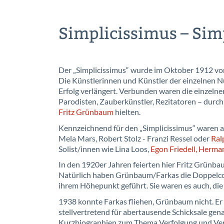
Simplicissimus – Sim
Der „Simplicissimus“ wurde im Oktober 1912 vo
Die Künstlerinnen und Künstler der einzelnen 
Erfolg verlängert. Verbunden waren die einzeln
Parodisten, Zauberkünstler, Rezitatoren – durch
Fritz Grünbaum
hielten.
Kennzeichnend für den „Simplicissimus“ waren 
Mela Mars, Robert Stolz - Franzi Ressel oder
Ral
Solist/innen wie Lina Loos,
Egon Friedell,
Herman
In den 1920er Jahren feierten hier Fritz Grünb
Natürlich haben Grünbaum/Farkas die Doppelco
ihrem Höhepunkt geführt. Sie waren es auch, die
1938 konnte Farkas fliehen, Grünbaum nicht. E
stellvertretend für abertausende Schicksale gena
Kurzbiographien zum Thema Verfolgung und Vert