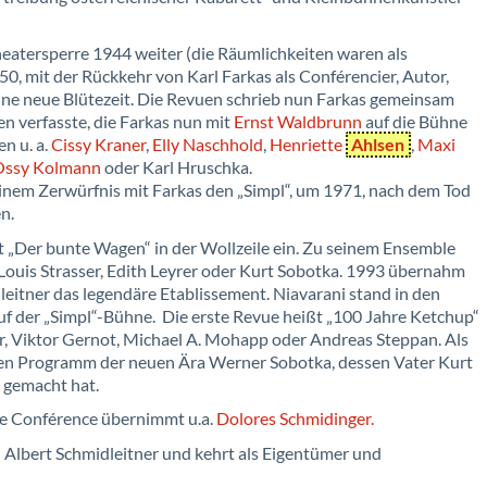
heatersperre 1944 weiter (die Räumlichkeiten waren als
0, mit der Rückkehr von Karl Farkas als Conférencier, Autor,
 eine neue Blütezeit. Die Revuen schrieb nun Farkas gemeinsam
en verfasste, die Farkas nun mit
Ernst Waldbrunn
auf die Bühne
n u. a.
Cissy Kraner
,
Elly Naschhold
,
Henriette
Ahlsen
,
Maxi
Ossy Kolmann
oder Karl Hruschka.
inem Zerwürfnis mit Farkas den „Simpl“, um 1971, nach dem Tod
n.
 „Der bunte Wagen“ in der Wollzeile ein. Zu seinem Ensemble
Louis Strasser, Edith Leyrer oder Kurt Sobotka. 1993 übernahm
eitner das legendäre Etablissement. Niavarani stand in den
uf der „Simpl“-Bühne. Die erste Revue heißt „100 Jahre Ketchup“
er, Viktor Gernot, Michael A. Mohapp oder Andreas Steppan. Als
sten Programm der neuen Ära Werner Sobotka, dessen Vater Kurt
 gemacht hat.
Die Conférence übernimmt u.a.
Dolores Schmidinger.
n Albert Schmidleitner und kehrt als Eigentümer und