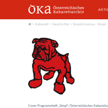
AKTU
Kabarett
Geschichte
Simplicissimus - Simpl
Aktuell
Cover Programmheft „Simpl“; Österreichisches Kabaretta