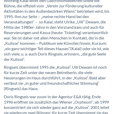
Wolfang Kalal leitet den Gastronomiebetrieb sowie die
Bühne, die offiziell vom „Verein zur Förderung kultureller
Aktivitäten in den Außenbezirken Wiens" betrieben wird, bis
1995. Ihm zur Seite – „meine rechte Hand bei den
Veranstaltungen“ – so Kalal, steht Ulrike „Ulli“ Dewam, die
Mitte der 1980er-Jahre in den Vorstand kam und auch für
Reservierungen und Kassa (heute: Ticketing) verantwortlich
war. Sie ist daher mit allen Menschen in Kontakt, die in die
„Kulisse“ kommen – Publikum wie Künstler/innen. Kurzum:
„ein ganz wichtiger Teil dieses Hauses“(Kalal) oder sie ist, wie
sich viele, u. a. auch Doris Ringseis, erinnern, „die gute Seele
der Kulisse“.
Ringseis übernimmt 1995 die „Kulisse“. Ulli Dewam ist noch
für kurze Zeit unter der neuen Betreiberin, die viele
Neuerungen im Haus durchführt, in der „Kulisse“. Bald aber
verlässt sie „in guter und freundschaftlicher Stimmung“
(Ringseis) das Haus.
Doris Ringseis war zuvor in der Agentur E&A tätig. Ende
1996 eröffnet sie zusätzlich das Wiener „Orpheum“; ab 1999
konzentriert sie sich wieder ganz auf die „Kulisse“. 2001 leitet
sie wiederum zwei Bühnen: für kurze Zeit übernimmt sie das