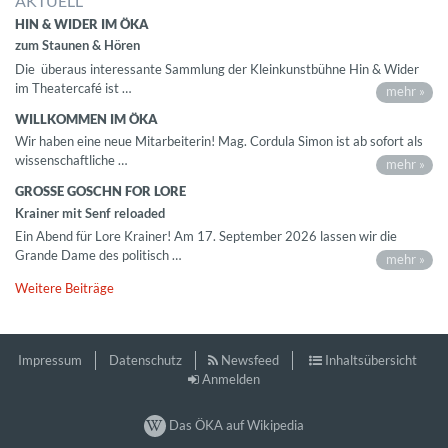
AKTUELL
HIN & WIDER IM ÖKA
zum Staunen & Hören
Die überaus interessante Sammlung der Kleinkunstbühne Hin & Wider
im Theatercafé ist …
mehr »
WILLKOMMEN IM ÖKA
Wir haben eine neue Mitarbeiterin! Mag. Cordula Simon ist ab sofort als
wissenschaftliche …
mehr »
GROSSE GOSCHN FOR LORE
Krainer mit Senf reloaded
Ein Abend für Lore Krainer! Am 17. September 2026 lassen wir die
Grande Dame des politisch …
mehr »
Weitere Beiträge
Impressum
Datenschutz
Newsfeed
Inhaltsübersicht
Anmelden
Das ÖKA auf Wikipedia