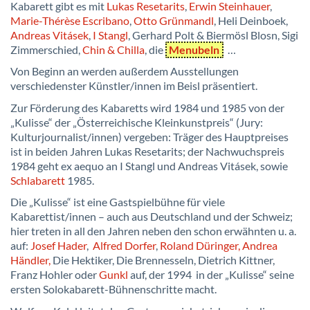
Kabarett gibt es mit
Lukas Resetarits
,
Erwin Steinhauer
,
Marie-Thérèse Escribano
,
Otto Grünmandl
, Heli Deinboek,
Andreas Vitásek
,
I Stangl
, Gerhard Polt & Biermösl Blosn, Sigi
Zimmerschied,
Chin & Chilla
, die
Menubeln
…
Von Beginn an werden außerdem Ausstellungen
verschiedenster Künstler/innen im Beisl präsentiert.
Zur Förderung des Kabaretts wird 1984 und 1985 von der
„Kulisse“ der „Österreichische Kleinkunstpreis“ (Jury:
Kulturjournalist/innen) vergeben: Träger des Hauptpreises
ist in beiden Jahren Lukas Resetarits; der Nachwuchspreis
1984 geht ex aequo an I Stangl und Andreas Vitásek, sowie
Schlabarett
1985.
Die „Kulisse“ ist eine Gastspielbühne für viele
Kabarettist/innen – auch aus Deutschland und der Schweiz;
hier treten in all den Jahren neben den schon erwähnten u. a.
auf:
Josef Hader
,
Alfred Dorfer
,
Roland Düringer,
Andrea
Händler,
Die Hektiker, Die Brennesseln, Dietrich Kittner,
Franz Hohler oder
Gunkl
auf, der 1994 in der „Kulisse“ seine
ersten Solokabarett-Bühnenschritte macht.