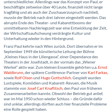
unterschiedlicher. Allerdings war das Konzept von Paul, er
beschäftigte zeitweise über 40 Leute, finanziell nicht lange
tragfähig und als auch der Zuschauerzuspruch nachließ,
musste der Betrieb nach drei Jahren eingestellt werden. Das
abrupte Ende des Theater- und Kabarettbooms der
unmittelbaren Nachkriegszeit war eine Entwicklung der Zeit,
der Wirtschaftsaufschwung verdrängte Kultur und
Unterhaltung wieder in den Hintergrund.
Franz Paul kehrte nach Wien zurück. Dort übernahm er im
September 1949 die künstlerische Leitung der Bühne
„Kleines Haus in der Liliengasse“, einer Dependance des
Theaters in der Josefstadt, in der vormals das „Wiener
Werkel“ aktiv war. Zum kleinen Ensemble gehörten u.a.
Ernst
Waldbrunn
, der spätere Conférence-Partner von
Karl Farkas
,
sowie
Rolf Olsen
und
Hugo Gottschlich
. Gespielt wurden
Lustspiele, Komödien und Kabarett-Revuen, die Musik
stammte von
Josef Carl Knaflitsch
, den Paul von früheren
Zusammenarbeiten kannte. Obwohl der Betrieb gut anlief,
war im Mai 1950 schon wieder Schluss – die Gründe dafür
sind unklar, allerdings dürften auch hier finanzielle Probleme
eine Rolle gespielt haben.