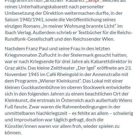
reines Unterhaltungskabarett nach personeller
Umbesetzung der Direktion weitermachen durfte, in der
Saison 1940/1941, sowie die Veröffentlichung seines
einzigen Romans „In meiner Wohnung brannte Licht“ im
Ibach Verlag. Außerdem schrieb er Textbücher für die Reichs-
Rundfunk-Gesellschaft und den Reichssender Wien.
Nachdem Franz Paul und seine Frau in den letzten
Kriegsmonaten Zuflucht in der Steiermark gesucht hatten,
war er nach Kriegsende für drei Jahre als Kabarettdirektor in
Graz aktiv. Das kleine Zeittheater „Der Igel“ eröffnete am 23.
November 1945 im Café Rheingold in der Annenstraße mit
dem Programm „Wiener Kleinkunst“. Das Lokal mit einer
kleinen Guckkastenbühne im oberen Stockwerk entwickelte
sich in den folgenden Jahren zu einem beachtlichen Ort der
Kleinkunst, die erstmals in Österreich auch außerhalb Wiens
Fuß fasste. Zwar waren die Rahmenbedingungen in der
unmittelbaren Nachkriegszeit – es fehlte an allem – schwierig
und Improvisation war täglich gefragt, doch die
Künstler/innen waren vor allem froh, wieder spielen zu
können.