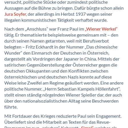
versucht, politische Stücke oder zumindest politische
Aussagen auf die Bühne zu bringen. Dafür bürgte schon allein
Jura Soyfer
, der allerdings im Herbst 1937 wegen seiner
illegalen kommunistischen Tätigkeit verhaftet wurde.
Nach dem „Anschluss“ war Franz Paul im
„Wiener Werkel“
tätig. Er thematisierte beispielsweise gemeinsam mit – den
durch seinen Namen getarnten, weil mit Berufsverbot
belegten – Fritz Eckhardt in der Nummer „Das chinesische
Wunder“ den Einmarsch der Deutschen in Österreich,
dargestellt als Vordringen der Japaner in China. Mittels der
satirischen Gegenüberstellung der Österreicher gegen die
deutschen Okkupanten und den Konflikten zwischen
österreichischen und deutschen Nazis konnte auf diese
Weise leise Zweifel am Regime geäußert werden. Eine andere
politische Nummer, „Herrn Sebastian Kampels Höllenfahrt“,
stellt einen ständig nörgelnden Wiener Spießer dar, der auch
über den nationalsozialistischen Alltag seine Beschwerden
führte.
Mit Fortdauer des Krieges reduzierte Paul sein Engagement.
Überliefert sind die Mitarbeit an Texten für das Revue-
Programm im nun „arischen“ Kabarett
„Simpl“
, welches als