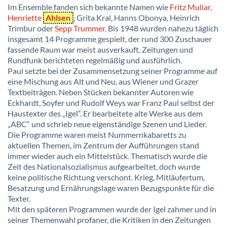
Im Ensemble fanden sich bekannte Namen wie
Fritz Muliar
,
Henriette
Ahlsen
, Grita Kral, Hanns Obonya, Heinrich
Trimbur oder
Sepp Trummer
. Bis 1948 wurden nahezu täglich
insgesamt 14 Programme gespielt, der rund 300 Zuschauer
fassende Raum war meist ausverkauft, Zeitungen und
Rundfunk berichteten regelmäßig und ausführlich.
Paul setzte bei der Zusammensetzung seiner Programme auf
eine Mischung aus Alt und Neu, aus Wiener und Grazer
Textbeiträgen. Neben Stücken bekannter Autoren wie
Eckhardt, Soyfer und Rudolf Weys war Franz Paul selbst der
Haustexter des „Igel“. Er bearbeitete alte Werke aus dem
„ABC“ und schrieb neue eigenständige Szenen und Lieder.
Die Programme waren meist Nummernkabaretts zu
aktuellen Themen, im Zentrum der Aufführungen stand
immer wieder auch ein Mittelstück. Thematisch wurde die
Zeit des Nationalsozialismus aufgearbeitet, doch wurde
keine politische Richtung verschont. Krieg, Mitläufertum,
Besatzung und Ernährungslage waren Bezugspunkte für die
Texter.
Mit den späteren Programmen wurde der Igel zahmer und in
seiner Themenwahl profaner, die Kritiken in den Zeitungen