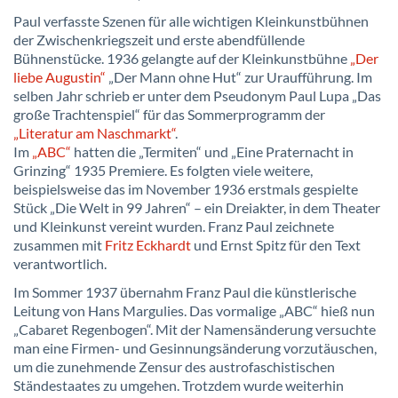
Paul verfasste Szenen für alle wichtigen Kleinkunstbühnen
der Zwischenkriegszeit und erste abendfüllende
Bühnenstücke. 1936 gelangte auf der Kleinkunstbühne
„Der
liebe Augustin“
„Der Mann ohne Hut“ zur Uraufführung. Im
selben Jahr schrieb er unter dem Pseudonym Paul Lupa „Das
große Trachtenspiel“ für das Sommerprogramm der
„Literatur am Naschmarkt“
.
Im
„ABC“
hatten die „Termiten“ und „Eine Praternacht in
Grinzing“ 1935 Premiere. Es folgten viele weitere,
beispielsweise das im November 1936 erstmals gespielte
Stück „Die Welt in 99 Jahren“ – ein Dreiakter, in dem Theater
und Kleinkunst vereint wurden. Franz Paul zeichnete
zusammen mit
Fritz Eckhardt
und Ernst Spitz für den Text
verantwortlich.
Im Sommer 1937 übernahm Franz Paul die künstlerische
Leitung von Hans Margulies. Das vormalige „ABC“ hieß nun
„Cabaret Regenbogen“. Mit der Namensänderung versuchte
man eine Firmen- und Gesinnungsänderung vorzutäuschen,
um die zunehmende Zensur des austrofaschistischen
Ständestaates zu umgehen. Trotzdem wurde weiterhin