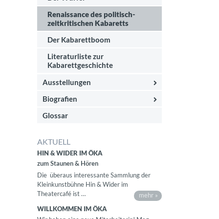
Renaissance des politisch-
zeitkritischen Kabaretts
Der Kabarettboom
Literaturliste zur
Kabarettgeschichte
Ausstellungen
Biografien
Glossar
AKTUELL
HIN & WIDER IM ÖKA
zum Staunen & Hören
Die überaus interessante Sammlung der
Kleinkunstbühne Hin & Wider im
Theatercafé ist …
mehr »
WILLKOMMEN IM ÖKA