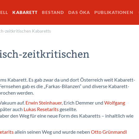
ELL
KABARETT
BESTAND
DAS ÖKA
PUBLIKATIONEN
ch-zeitkritischen Kabaretts
isch-zeitkritischen
ms Kabarett. Es gab zwar da und dort Österreich weit Kabarett-
Fernsehen gab es die „Farkas-Bilanzen“ und diverse Kabarett-
sprochen werden.
 Vakuum auf.
Erwin Steinhauer
, Erich Demmer und
Wolfgang
später auch
Lukas Resetarits
gesellte.
 aber den Weg für eine neue Form des Kabaretts – inhaltlich wie
etarits
allein seinen Weg und wurde neben
Otto Grünmandl