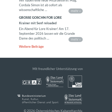
Wir haben eine neue Mitarbeiterin! Mag.
Cordula Simon ist ab sofort als
wissenschaftliche …
mehr »
GROSSE GOSCHN FOR LORE
Krainer mit Senf reloaded
Ein Abend für Lore Krainer! Am 17.
September 2026 lassen wir die Grande
Dame des politisch …
mehr »
Weitere Beiträge
Mit freundlicher Unterstützung von
© 2026 Österreichisches Kabarettarchiv.