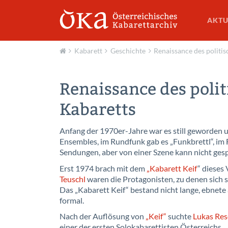
AKTU
Kabarett
Geschichte
Renaissance des politis
Aktuell
Renaissance des polit
Kabaretts
Anfang der 1970er-Jahre war es still geworden u
Ensembles, im Rundfunk gab es „Funkbrettl“, im 
Sendungen, aber von einer Szene kann nicht ge
Erst 1974 brach mit dem
„Kabarett Keif
“ dieses
Teuschl
waren die Protagonisten, zu denen sich 
Das „Kabarett Keif“ bestand nicht lange, ebnete
formal.
Nach der Auflösung von
„Keif“
suchte
Lukas Res
einer der ersten Solokabarettisten Österreichs.