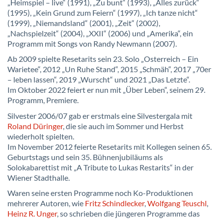
„Heimspiel – live“ (1991), „Zu bunt“ (1993), „Alles zurück“
(1995), „Kein Grund zum Feiern“ (1997), „Ich tanze nicht“
(1999), „Niemandsland“ (2001), „Zeit“ (2002),
„Nachspielzeit“ (2004), „XXII“ (2006) und „Amerika“, ein
Programm mit Songs von Randy Newmann (2007).
Ab 2009 spielte Resetarits sein 23. Solo „Osterreich – Ein
Warietee“, 2012 „Un Ruhe Stand“, 2015 „Schmäh“, 2017 „70er
– leben lassen“, 2019 „Wurscht“ und 2021 „Das Letzte“.
Im Oktober 2022 feiert er nun mit „Über Leben“, seinem 29.
Programm, Premiere.
Silvester 2006/07 gab er erstmals eine Silvestergala mit
Roland Düringer
, die sie auch im Sommer und Herbst
wiederholt spielten.
Im November 2012 feierte Resetarits mit Kollegen seinen 65.
Geburtstags und sein 35. Bühnenjubiläums als
Solokabarettist mit „A Tribute to Lukas Restarits“ in der
Wiener Stadthalle.
Waren seine ersten Programme noch Ko-Produktionen
mehrerer Autoren, wie
Fritz Schindlecker
,
Wolfgang Teuschl
,
Heinz R. Unger
, so schrieben die jüngeren Programme das