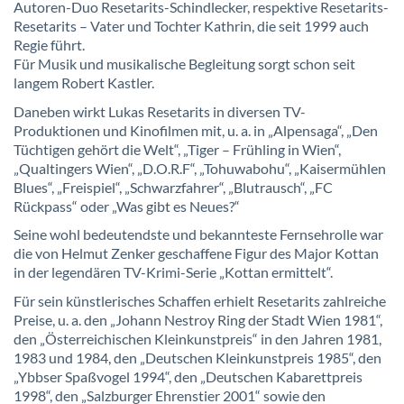
Autoren-Duo Resetarits-Schindlecker, respektive Resetarits-
Resetarits – Vater und Tochter Kathrin, die seit 1999 auch
Regie führt.
Für Musik und musikalische Begleitung sorgt schon seit
langem Robert Kastler.
Daneben wirkt Lukas Resetarits in diversen TV-
Produktionen und Kinofilmen mit, u. a. in „Alpensaga“, „Den
Tüchtigen gehört die Welt“, „Tiger – Frühling in Wien“,
„Qualtingers Wien“, „D.O.R.F“, „Tohuwabohu“, „Kaisermühlen
Blues“, „Freispiel“, „Schwarzfahrer“, „Blutrausch“, „FC
Rückpass“ oder „Was gibt es Neues?“
Seine wohl bedeutendste und bekannteste Fernsehrolle war
die von Helmut Zenker geschaffene Figur des Major Kottan
in der legendären TV-Krimi-Serie „Kottan ermittelt“.
Für sein künstlerisches Schaffen erhielt Resetarits zahlreiche
Preise, u. a. den „Johann Nestroy Ring der Stadt Wien 1981“,
den „Österreichischen Kleinkunstpreis“ in den Jahren 1981,
1983 und 1984, den „Deutschen Kleinkunstpreis 1985“, den
„Ybbser Spaßvogel 1994“, den „Deutschen Kabarettpreis
1998“, den „Salzburger Ehrenstier 2001“ sowie den