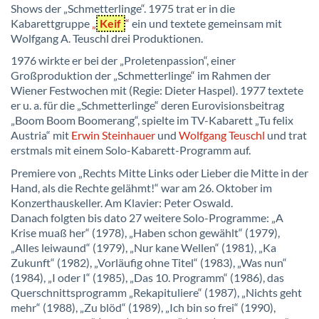
Shows der „Schmetterlinge“. 1975 trat er in die
Kabarettgruppe
„
Keif
“
ein und textete gemeinsam mit
Wolfgang A. Teuschl drei Produktionen.
1976 wirkte er bei der „Proletenpassion“, einer
Großproduktion der „Schmetterlinge“ im Rahmen der
Wiener Festwochen mit (Regie: Dieter Haspel). 1977 textete
er u. a. für die „Schmetterlinge“ deren Eurovisionsbeitrag
„Boom Boom Boomerang“, spielte im TV-Kabarett „Tu felix
Austria“ mit
Erwin Steinhauer
und
Wolfgang Teuschl
und trat
erstmals mit einem Solo-Kabarett-Programm auf.
Premiere von „Rechts Mitte Links oder Lieber die Mitte in der
Hand, als die Rechte gelähmt!“ war am 26. Oktober im
Konzerthauskeller. Am Klavier: Peter Oswald.
Danach folgten bis dato 27 weitere Solo-Programme: „A
Krise muaß her“ (1978), „Haben schon gewählt“ (1979),
„Alles leiwaund“ (1979), „Nur kane Wellen“ (1981), „Ka
Zukunft“ (1982), „Vorläufig ohne Titel“ (1983), „Was nun“
(1984), „I oder I“ (1985), „Das 10. Programm“ (1986), das
Querschnittsprogramm „Rekapituliere“ (1987), „Nichts geht
mehr“ (1988), „Zu blöd“ (1989), „Ich bin so frei“ (1990),