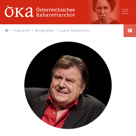
Kabarett
Biografien
Lukas Resetarits
Aktuell