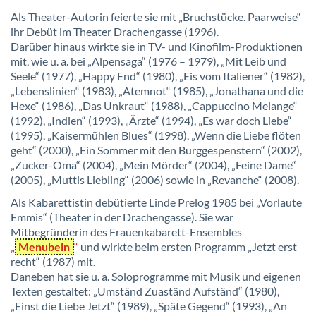
Als Theater-Autorin feierte sie mit „Bruchstücke. Paarweise“
ihr Debüt im Theater Drachengasse (1996).
Darüber hinaus wirkte sie in TV- und Kinofilm-Produktionen
mit, wie u. a. bei „Alpensaga“ (1976 – 1979), „Mit Leib und
Seele“ (1977), „Happy End“ (1980), „Eis vom Italiener“ (1982),
„Lebenslinien“ (1983), „Atemnot“ (1985), „Jonathana und die
Hexe“ (1986), „Das Unkraut“ (1988), „Cappuccino Melange“
(1992), „Indien“ (1993), „Ärzte“ (1994), „Es war doch Liebe“
(1995), „Kaisermühlen Blues“ (1998), „Wenn die Liebe flöten
geht“ (2000), „Ein Sommer mit den Burggespenstern“ (2002),
„Zucker-Oma“ (2004), „Mein Mörder“ (2004), „Feine Dame“
(2005), „Muttis Liebling“ (2006) sowie in „Revanche“ (2008).
Als Kabarettistin debütierte Linde Prelog 1985 bei „Vorlaute
Emmis“ (Theater in der Drachengasse). Sie war
Mitbegründerin des Frauenkabarett-Ensembles
„
Menubeln
“
und wirkte beim ersten Programm „Jetzt erst
recht“ (1987) mit.
Daneben hat sie u. a. Soloprogramme mit Musik und eigenen
Texten gestaltet: „Umständ Zuaständ Aufständ“ (1980),
„Einst die Liebe Jetzt“ (1989), „Späte Gegend“ (1993), „An