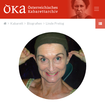
Kabarett
Biografien
Linde Prelog
Aktuell