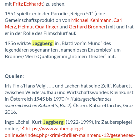
mit
Fritz Eckhardt
) zu sehen.
1951 spielte er in der Parodie „Reigen 51“ (eine
Gemeinschaftsproduktion von
Michael Kehlmann
,
Carl
Merz
,
Helmut Qualtinger
und
Gerhard Bronner
) mit und trat
er in der Rolle des Filmschlurf auf.
1956 wirkte
Jaggberg
in „Blattl vor’m Mund“ des
legendären sogenannten „namenlosen Ensembles“ um
Bronner/Merz/Qualtinger im „Intimen Theater“ mit.
Quellen:
Iris Fink/Hans Veigl, „… und Lachen hat seine Zeit“. Kabarett
zwischen Wiederaufbau und Wirtschaftswunder. Kleinkunst
in Österreich 1945 bis 1970
(= Kulturgeschichte des
österreichischen Kabaretts, Bd. 2)
. Österr. Kabarettarchiv, Graz
2016.
Ingo Löchel: Kurt
Jaggberg
(1
922-1999), in: Zauberspiegel
online,
https://www.zauberspiegel-
online.de/index.php/krimi-thriller-mainmenu-12/gesehenes-