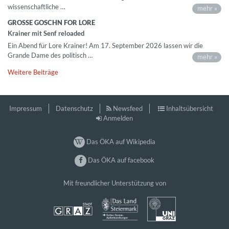
wissenschaftliche …
mehr »
GROSSE GOSCHN FOR LORE
Krainer mit Senf reloaded
Ein Abend für Lore Krainer! Am 17. September 2026 lassen wir die
Grande Dame des politisch …
mehr »
Weitere Beiträge
Impressum
Datenschutz
Newsfeed
Inhaltsübersicht
Anmelden
Das ÖKA auf Wikipedia
Das ÖKA auf facebook
Mit freundlicher Unterstützung von