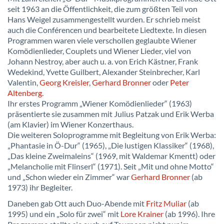
seit 1963 an die Öffentlichkeit, die zum größten Teil von
Hans Weigel zusammengestellt wurden. Er schrieb meist
auch die Conférencen und bearbeitete Liedtexte. In diesen
Programmen waren viele verschollen geglaubte Wiener
Komödienlieder, Couplets und Wiener Lieder, viel von
Johann Nestroy, aber auch u. a. von Erich Kästner, Frank
Wedekind, Yvette Guilbert, Alexander Steinbrecher, Karl
Valentin,
Georg Kreisler
,
Gerhard Bronner
oder
Peter
Altenberg
.
Ihr erstes Programm „Wiener Komödienlieder“ (1963)
präsentierte sie zusammen mit Julius Patzak und Erik Werba
(am Klavier) im Wiener Konzerthaus.
Die weiteren Soloprogramme mit Begleitung von Erik Werba:
„Phantasie in Ö-Dur“ (1965), „Die lustigen Klassiker“ (1968),
„Das kleine Zweimaleins“ (1969, mit Waldemar Kmentt) oder
„Melancholie mit Flinserl“ (1971). Seit „Mit und ohne Motto“
und „Schon wieder ein Zimmer“ war
Gerhard Bronner
(ab
1973) ihr Begleiter.
Daneben gab Ott auch Duo-Abende mit
Fritz Muliar
(ab
1995) und ein „Solo für zwei“ mit
Lore Krainer
(ab 1996). Ihre