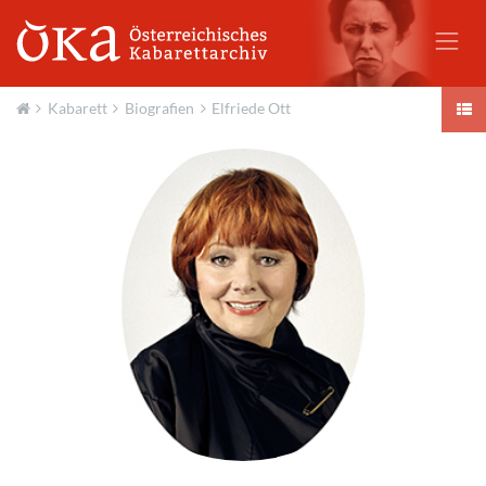
Kabarett
Biografien
Elfriede Ott
Aktuell