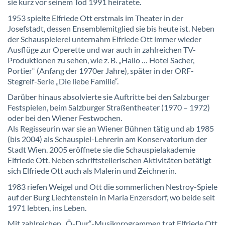
sie kurz vor seinem Tod 1991 heiratete.
1953 spielte Elfriede Ott erstmals im Theater in der
Josefstadt, dessen Ensemblemitglied sie bis heute ist. Neben
der Schauspielerei unternahm Elfriede Ott immer wieder
Ausflüge zur Operette und war auch in zahlreichen TV-
Produktionen zu sehen, wie z. B. „Hallo … Hotel Sacher,
Portier“ (Anfang der 1970er Jahre), später in der ORF-
Stegreif-Serie „Die liebe Familie“.
Darüber hinaus absolvierte sie Auftritte bei den Salzburger
Festspielen, beim Salzburger Straßentheater (1970 – 1972)
oder bei den Wiener Festwochen.
Als Regisseurin war sie an Wiener Bühnen tätig und ab 1985
(bis 2004) als Schauspiel-Lehrerin am Konservatorium der
Stadt Wien. 2005 eröffnete sie die Schauspielakademie
Elfriede Ott. Neben schriftstellerischen Aktivitäten betätigt
sich Elfriede Ott auch als Malerin und Zeichnerin.
1983 riefen Weigel und Ott die sommerlichen Nestroy-Spiele
auf der Burg Liechtenstein in Maria Enzersdorf, wo beide seit
1971 lebten, ins Leben.
Mit zahlreichen „Ö-Dur“-Musikprogrammen trat Elfriede Ott