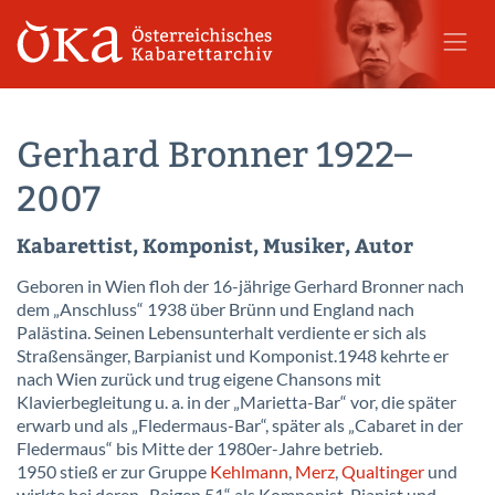
Gerhard Bronner 1922–
2007
Kabarettist, Komponist, Musiker, Autor
Geboren in Wien floh der 16-jährige Gerhard Bronner nach
dem „Anschluss“ 1938 über Brünn und England nach
Palästina. Seinen Lebensunterhalt verdiente er sich als
Straßensänger, Barpianist und Komponist.1948 kehrte er
nach Wien zurück und trug eigene Chansons mit
Klavierbegleitung u. a. in der „Marietta-Bar“ vor, die später
erwarb und als „Fledermaus-Bar“, später als „Cabaret in der
Fledermaus“ bis Mitte der 1980er-Jahre betrieb.
1950 stieß er zur Gruppe
Kehlmann
,
Merz
,
Qualtinger
und
wirkte bei deren „Reigen 51“ als Komponist, Pianist und