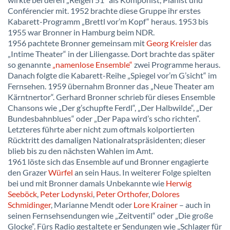
Conférencier mit. 1952 brachte diese Gruppe ihr erstes
Kabarett-Programm „Brettl vor’m Kopf“ heraus. 1953 bis
1955 war Bronner in Hamburg beim NDR.
1956 pachtete Bronner gemeinsam mit
Georg Kreisler
das
„Intime Theater“ in der Liliengasse. Dort brachte das später
so genannte
„namenlose Ensemble“
zwei Programme heraus.
Danach folgte die Kabarett-Reihe „Spiegel vor’m G’sicht“ im
Fernsehen. 1959 übernahm Bronner das „Neue Theater am
Kärntnertor“. Gerhard Bronner schrieb für dieses Ensemble
Chansons wie „Der g’schupfte Ferdl“, „Der Halbwilde“, „Der
Bundesbahnblues“ oder „Der Papa wird’s scho richten“.
Letzteres führte aber nicht zum oftmals kolportierten
Rücktritt des damaligen Nationalratspräsidenten; dieser
blieb bis zu den nächsten Wahlen im Amt.
1961 löste sich das Ensemble auf und Bronner engagierte
den Grazer
Würfel
an sein Haus. In weiterer Folge spielten
bei und mit Bronner damals Unbekannte wie
Herwig
Seeböck
,
Peter Lodynski
,
Peter Orthofer
,
Dolores
Schmidinger
, Marianne Mendt oder
Lore Krainer
– auch in
seinen Fernsehsendungen wie „Zeitventil“ oder „Die große
Glocke“. Fürs Radio gestaltete er Sendungen wie „Schlager für