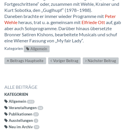
Fortgeschrittene“ oder, zusammen mit Wehle, Krainer und
Kurt Sobotka, den „Guglhupf“ (1978–1988).
Daneben brachte er immer wieder Programme mit
Peter
Wehle
heraus, trat u. a. gemeinsam mit
Elfriede Ott
auf, gab
aber auch Soloprogramme. Darüber hinaus übersetzte
Bronner Satiren Kishons, bearbeitete Musicals und schuf
eine Wiener Fassung von „My fair Lady“.
Kategorien
Allgemein
Beitrags Hauptseite
Voriger Beitrag
Nächster Beitrag
ALLE BEITRÄGE
KATEGORIEN
Allgemein
153
Veranstaltungen
58
Publikationen
27
Ausstellungen
1
Neu im Archiv
50