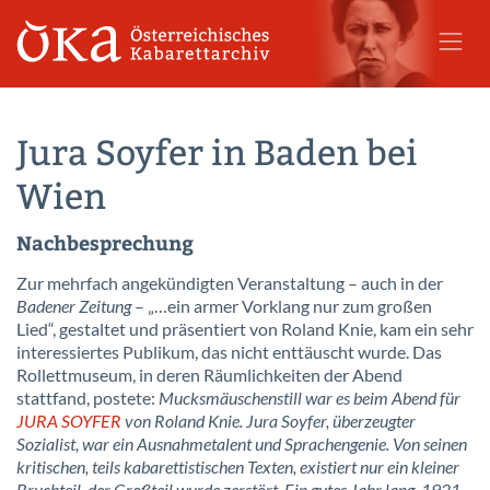
Jura Soyfer in Baden bei
Wien
Nachbesprechung
Zur mehrfach angekündigten Veranstaltung – auch in der
Badener Zeitung
– „…ein armer Vorklang nur zum großen
Lied“, gestaltet und präsentiert von Roland Knie, kam ein sehr
interessiertes Publikum, das nicht enttäuscht wurde. Das
Rollettmuseum, in deren Räumlichkeiten der Abend
stattfand, postete:
Mucksmäuschenstill war es beim Abend für
JURA SOYFER
von Roland Knie. Jura Soyfer, überzeugter
Sozialist, war ein Ausnahmetalent und Sprachengenie. Von seinen
kritischen, teils kabarettistischen Texten, existiert nur ein kleiner
Bruchteil, der Großteil wurde zerstört. Ein gutes Jahr lang, 1921,