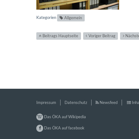
Kategorien
Allgemein
Beitrags Hauptseite
Voriger Beitrag
Nächste
Impressum
Datenschutz
Newsfeed
Inha
Das ÖKA auf Wikipedia
Das ÖKA auf facebook