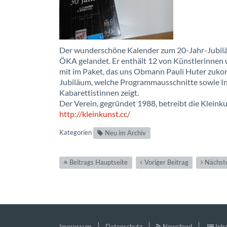
Der wunderschöne Kalender zum 20-Jahr-Jubiläum
ÖKA gelandet. Er enthält 12 von Künstlerinnen u
mit im Paket, das uns Obmann Pauli Huter zuko
Jubiläum, welche Programmausschnitte sowie I
Kabarettistinnen zeigt.
Der Verein, gegründet 1988, betreibt die Kleinku
http://kleinkunst.cc/
Kategorien
Neu im Archiv
Beitrags Hauptseite
Voriger Beitrag
Nächste
Impressum
Datenschutz
Newsfeed
Inha