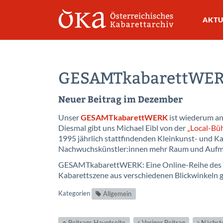
AKTU
GESAMTkabarettWE
Neuer Beitrag im Dezember
Unser
GESAMTkabarettWERK
ist wiederum a
Diesmal gibt uns Michael Eibl von der
„Local-Bü
1995 jährlich stattfindenden Kleinkunst- und Kaba
Nachwuchskünstler:innen mehr Raum und Aufme
GESAMTkabarettWERK: Eine Online-Reihe des Öst
Kabarettszene aus verschiedenen Blickwinkeln g
Kategorien
Allgemein
Beitrags Hauptseite
Voriger Beitrag
Nächste