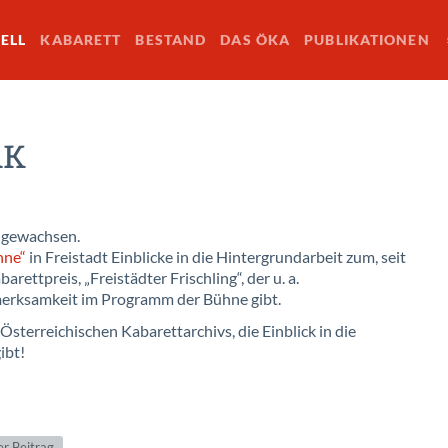
ELL
KABARETT
BESTAND
DAS ÖKA
PUBLIKATIONEN
RK
ngewachsen.
hne“
in Freistadt Einblicke in die Hintergrundarbeit zum, seit
rettpreis, „Freistädter Frischling“, der u. a.
rksamkeit im Programm der Bühne gibt.
erreichischen Kabarettarchivs, die Einblick in die
ibt!
r Beitrag