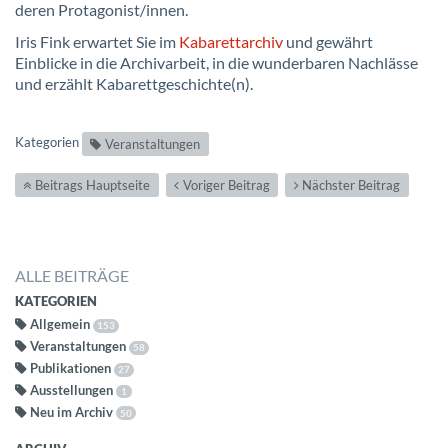
deren Protagonist/innen.
Iris Fink erwartet Sie im
Kabarettarchiv
und gewährt
Einblicke in die Archivarbeit, in die wunderbaren Nachlässe
und erzählt Kabarettgeschichte(n).
Kategorien
Veranstaltungen
Beitrags Hauptseite
Voriger Beitrag
Nächster Beitrag
ALLE BEITRÄGE
KATEGORIEN
Allgemein
153
Veranstaltungen
58
Publikationen
27
Ausstellungen
1
Neu im Archiv
50