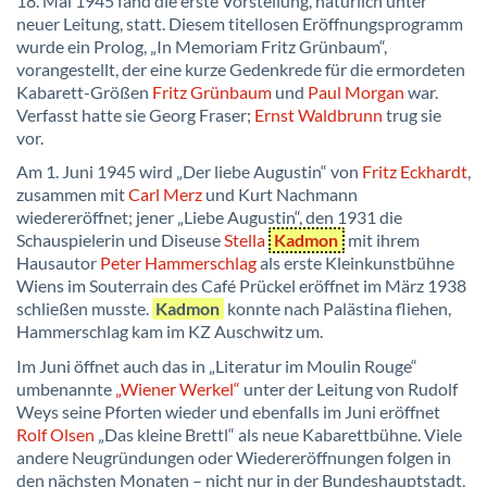
18. Mai 1945 fand die erste Vorstellung, natürlich unter
neuer Leitung, statt. Diesem titellosen Eröffnungsprogramm
wurde ein Prolog, „In Memoriam Fritz Grünbaum“,
vorangestellt, der eine kurze Gedenkrede für die ermordeten
Kabarett-Größen
Fritz Grünbaum
und
Paul Morgan
war.
Verfasst hatte sie Georg Fraser;
Ernst Waldbrunn
trug sie
vor.
Am 1. Juni 1945 wird „Der liebe Augustin“ von
Fritz Eckhardt
,
zusammen mit
Carl Merz
und Kurt Nachmann
wiedereröffnet; jener „Liebe Augustin“, den 1931 die
Schauspielerin und Diseuse
Stella
Kadmon
mit ihrem
Hausautor
Peter Hammerschlag
als erste Kleinkunstbühne
Wiens im Souterrain des Café Prückel eröffnet im März 1938
schließen musste.
Kadmon
konnte nach Palästina fliehen,
Hammerschlag kam im KZ Auschwitz um.
Im Juni öffnet auch das in „Literatur im Moulin Rouge“
umbenannte
„Wiener Werkel“
unter der Leitung von Rudolf
Weys seine Pforten wieder und ebenfalls im Juni eröffnet
Rolf Olsen
„Das kleine Brettl“ als neue Kabarettbühne. Viele
andere Neugründungen oder Wiedereröffnungen folgen in
den nächsten Monaten – nicht nur in der Bundeshauptstadt,