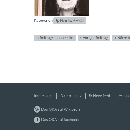
Kategorien
Neu im Archiv
Beitrags Hauptseite
Voriger Beitrag
Nächste
Impressum
Datenschutz
Newsfeed
Inha
Das ÖKA auf Wikipedia
Das ÖKA auf facebook