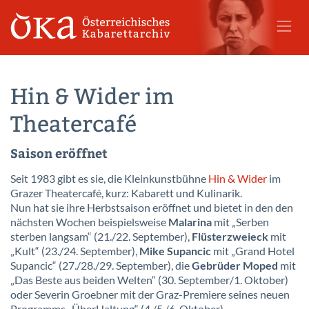
Hin & Wider im
Theatercafé
Saison eröffnet
Seit 1983 gibt es sie, die Kleinkunstbühne
Hin & Wider
im
Grazer Theatercafé, kurz: Kabarett und Kulinarik.
Nun hat sie ihre Herbstsaison eröffnet und bietet in den den
nächsten Wochen beispielsweise
Malarina
mit „Serben
sterben langsam“ (21./22. September),
Flüsterzweieck
mit
„Kult“ (23./24. September),
Mike Supancic
mit „Grand Hotel
Supancic“ (27./28./29. September), die
Gebrüder Moped
mit
„Das Beste aus beiden Welten“ (30. September/1. Oktober)
oder Severin Groebner mit der Graz-Premiere seines neuen
Programms „ÜberHaltung“ (4./5./6. Oktober).