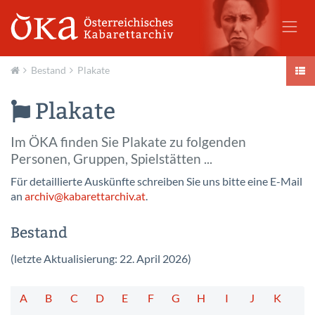
Bestand
Plakate
Aktuell
Plakate
Im ÖKA finden Sie Plakate zu folgenden
Personen, Gruppen, Spielstätten ...
Für detaillierte Auskünfte schreiben Sie uns bitte eine E-Mail
an
archiv@
kabarettarchiv.at
.
Bestand
(letzte Aktualisierung: 22. April 2026)
A
B
C
D
E
F
G
H
I
J
K