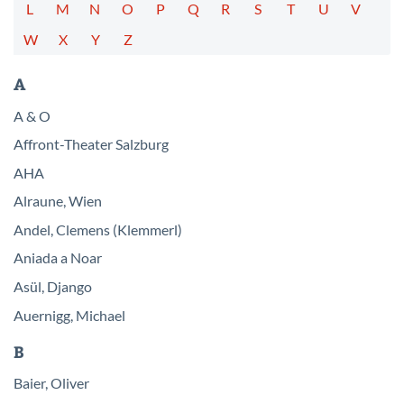
L
M
N
O
P
Q
R
S
T
U
V
W
X
Y
Z
A
A & O
Affront-Theater Salzburg
AHA
Alraune, Wien
Andel, Clemens (Klemmerl)
Aniada a Noar
Asül, Django
Auernigg, Michael
B
Baier, Oliver