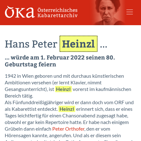
Heinzl
Hans Peter
...
... würde am 1. Februar 2022 seinen 80.
Geburtstag feiern
1942 in Wien geboren und mit durchaus künstlerischen
Ambitionen versehen (er lernt Klavier, nimmt
Gesangsunterricht), ist
Heinzl
vorerst im kaufmännischen
Bereich tätig.
Als Fünfunddreißigjähriger wird er dann doch vom ORF und
als Kabarettist entdeckt.
Heinzl
erinnert sich, dass er eines
Tages leichtfertig für einen Chansonabend zugesagt habe,
obwohl er gar kein Repertoire hatte. Er habe nach einigem
Grübeln dann einfach
Peter Orthofer
, den er vom
Hörensagen kannte, angerufen. Und als er diesem sein