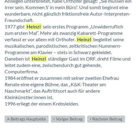
Anliegen unterbreitet, habe Orthofer gesagt: „Sie müssen ein
Irrer sein. Kommen S‘ in mein Büro“. Und somit beginnt eine
wunderbare, nicht gänzlich friktionsfreie Autor-Interpreten-
Freundschaft.
1977 gibt
Heinzl
sein erstes Programm „Unwiderruflich
zum ersten Mal“. Mehr als zwanzig Kabarett-Programme
verfasst er vor allem mit Orthofer.
Heinzl
begleitet seine
musikalischen, parodistischen, zeitkritischen Nummern-
Programme am Klavier – stets in Schwarz gekleidet.
Daneben ist
Heinzl
ständiger Gast im ORF, dreht Filme und
leitet zudem eine, zwischendurch gut gehende,
Computerfirma.
1984 eröffnet er zusammen mit seiner zweiten Ehefrau
Renate eine eigene Bühne, das „K&K-Theater am
Naschmarkt“, das Auftrittsort auch für andere
Kleinkünstler:innen ist.
1996 erliegt der einem Krebsleiden.
Beitrags Hauptseite
Voriger Beitrag
Nächster Beitrag