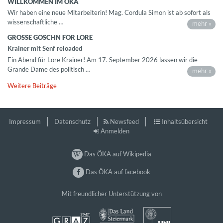
WILLKOMMEN IM ÖKA
Wir haben eine neue Mitarbeiterin! Mag. Cordula Simon ist ab sofort als
wissenschaftliche …
mehr »
GROSSE GOSCHN FOR LORE
Krainer mit Senf reloaded
Ein Abend für Lore Krainer! Am 17. September 2026 lassen wir die
Grande Dame des politisch …
mehr »
Weitere Beiträge
Impressum
Datenschutz
Newsfeed
Inhaltsübersicht
Anmelden
Das ÖKA auf Wikipedia
Das ÖKA auf facebook
Mit freundlicher Unterstützung von