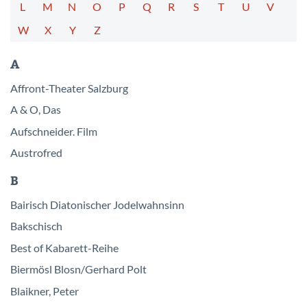
L
M
N
O
P
Q
R
S
T
U
V
W
X
Y
Z
A
Affront-Theater Salzburg
A & O, Das
Aufschneider. Film
Austrofred
B
Bairisch Diatonischer Jodelwahnsinn
Bakschisch
Best of Kabarett-Reihe
Biermösl Blosn/Gerhard Polt
Blaikner, Peter