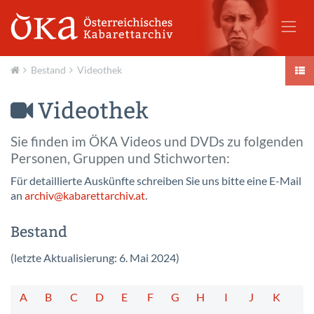
Bestand
Videothek
Aktuell
Videothek
Sie finden im ÖKA Videos und DVDs zu folgenden
Personen, Gruppen und Stichworten:
Für detaillierte Auskünfte schreiben Sie uns bitte eine E-Mail
an
archiv@
kabarettarchiv.at
.
Bestand
(letzte Aktualisierung: 6. Mai 2024)
A
B
C
D
E
F
G
H
I
J
K