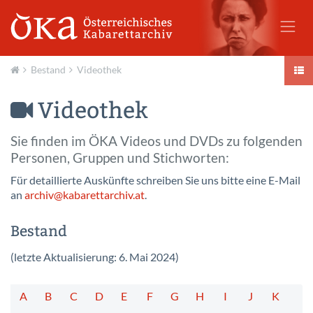
Bestand
Videothek
Aktuell
Videothek
Sie finden im ÖKA Videos und DVDs zu folgenden
Personen, Gruppen und Stichworten:
Für detaillierte Auskünfte schreiben Sie uns bitte eine E-Mail
an
archiv@
kabarettarchiv.at
.
Bestand
(letzte Aktualisierung: 6. Mai 2024)
A
B
C
D
E
F
G
H
I
J
K