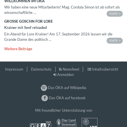
WILLKOMMEN IM ÖKA
Wir haben eine neue Mitarbeiterin! Mag. Cordula Simon ist ab sofort als
wissenschaftliche …
mehr »
GROSSE GOSCHN FOR LORE
Krainer mit Senf reloaded
Ein Abend für Lore Krainer! Am 17. September 2026 lassen wir die
Grande Dame des politisch …
mehr »
Weitere Beiträge
Impressum
Datenschutz
Newsfeed
Inhaltsübersicht
Anmelden
Das ÖKA auf Wikipedia
Das ÖKA auf facebook
Mit freundlicher Unterstützung von