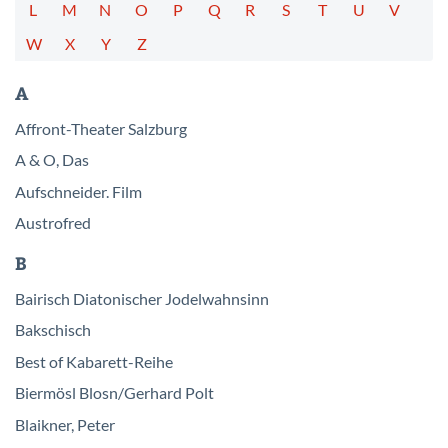
L
M
N
O
P
Q
R
S
T
U
V
W
X
Y
Z
A
Affront-Theater Salzburg
A & O, Das
Aufschneider. Film
Austrofred
B
Bairisch Diatonischer Jodelwahnsinn
Bakschisch
Best of Kabarett-Reihe
Biermösl Blosn/Gerhard Polt
Blaikner, Peter