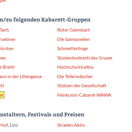
n/zu folgenden Kabarett-Gruppen
Wlach
Roter Gamsbart
roebner
Die Salmonellen
ürsten
Schmetterlinge
mer
Studentenbrettl des Grazer
e Brettl
Hochschulstudios
us in der Liliengasse
Die Tellerwäscher
tt
Stützen der Gesellschaft
ln
Feinkunst-Cabaret WAWA
taltern, Festivals und Preisen
rhof
, Linz
Straden Aktiv