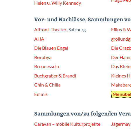
Helen u. Willy Kennedy
Vor- und Nachlässe, Sammlungen vo
Affront-Theater
, Salzburg
Filius & 
AHA
gröllundg
Die Blauen Engel
Die Grazb
Borobya
Der Ham
Brennesseln
Das Klein
Buchgraber & Brandl
Kleines Ha
Chin & Chilla
Makabare
Emmis
Menube
Sammlungen von/zu folgenden Verans
Caravan – mobile Kulturprojekte
Jägermay