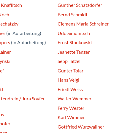
 Knaflitsch
Günther Schatzdorfer
Koch
Bernd Schmidt
oschatzky
Clemens Maria Schreiner
ner
(in Aufarbeitung)
Udo Simonitsch
ppers
(in Aufarbeitung)
Ernst Stankovski
ainer
Jeanette Tanzer
ynski
Sepp Tatzel
ef
Günter Tolar
Hans Veigl
tl
Friedl Weiss
tendrein / Jura Soyfer
Walter Wemmer
Ferry Wester
ny
Karl Wimmer
hofer
Gottfried Wurzwallner
per