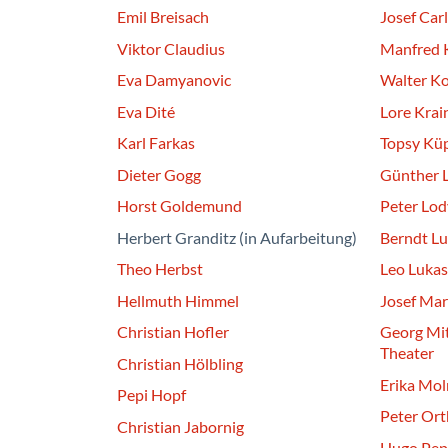
Emil Breisach
Josef Carl
Viktor Claudius
Manfred 
Eva Damyanovic
Walter K
Eva Dité
Lore Krai
Karl Farkas
Topsy Kü
Dieter Gogg
Günther L
Horst Goldemund
Peter Lod
Herbert Granditz (in Aufarbeitung)
Berndt Lu
Theo Herbst
Leo Lukas
Hellmuth Himmel
Josef Mar
Christian Hofler
Georg Mit
Theater
Christian Hölbling
Erika Mol
Pepi Hopf
Peter Ort
Christian Jabornig
Hugo Pep