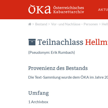
AKTU
Bestand
Vor- und Nachlässe – Personen
Hel
Aktuell
Teilnachlass
Hellm
(Pseudonym: Erik Rumbach)
Provenienz des Bestands
Die Text-Sammlung wurde dem ÖKA im Jahre 2
Umfang
1 Archivbox