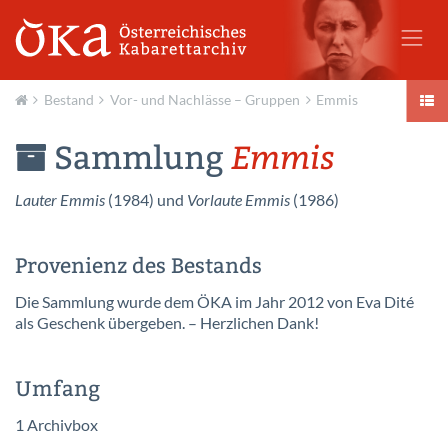
Bestand
Vor- und Nachlässe – Gruppen
Emmis
Aktuell
Sammlung
Emmis
Lauter Emmis
(1984) und
Vorlaute Emmis
(1986)
Provenienz des Bestands
Die Sammlung wurde dem ÖKA im Jahr 2012 von Eva Dité
als Geschenk übergeben. – Herzlichen Dank!
Umfang
1 Archivbox