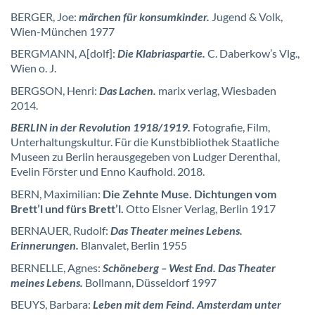
BERGER, Joe:
märchen für konsumkinder.
Jugend & Volk,
Wien-München 1977
BERGMANN, A[dolf]:
Die Klabriaspartie.
C. Daberkow’s Vlg.,
Wien o. J.
BERGSON, Henri:
Das Lachen.
marix verlag, Wiesbaden
2014.
BERLIN in der Revolution 1918/1919.
Fotografie, Film,
Unterhaltungskultur. Für die Kunstbibliothek Staatliche
Museen zu Berlin herausgegeben von Ludger Derenthal,
Evelin Förster und Enno Kaufhold. 2018.
BERN, Maximilian:
Die Zehnte Muse. Dichtungen vom
Brett’l und fürs Brett’l.
Otto Elsner Verlag, Berlin 1917
BERNAUER, Rudolf:
Das Theater meines Lebens.
Erinnerungen.
Blanvalet, Berlin 1955
BERNELLE, Agnes:
Schöneberg – West End. Das Theater
meines Lebens.
Bollmann, Düsseldorf 1997
BEUYS, Barbara:
Leben mit dem Feind. Amsterdam unter