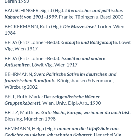
Berlin 1963
BAUSCHINGER, Sigrid (Hg.):
Literarisches und politisches
Kabarett von 1901–1999.
Franke, Tübingen u. Basel 2000
BECKERMANN, Ruth (Hg.):
Die Mazzesinsel.
Löcker, Wien
1984
BEDA (Fritz Löhner-Beda):
Getaufte und Baldgetaufte.
Löwit
Vlg:, Wien 1917
BEDA (Fritz Löhner-Beda):
Israeliten und andere
Antisemiten.
Löwit Vlg., Wien 1917
BEHRMANN, Sven:
Politische Satire im deutschen und
französischen Rundfunk.
Königshausen & Neumann,
Würzburg 2002
BELL, Ruth-Maria:
Das zeitgenössische Wiener
Gruppenkabarett.
Wien, Univ., Dipl.-Arb., 1990
BELTZ, Matthias:
Gute Nacht, Europa, wo immer du auch bist.
Blessing, München 1998
BEMMANN, Helga (Hg.):
Immer um die Litfaßsäule rum.
Gedichte aus sieben Jahrzehnten Kabarett.
Henschel Vlg.,