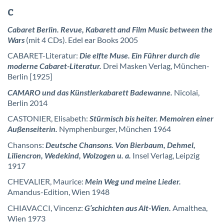
C
Cabaret Berlin. Revue, Kabarett and Film Music between the
Wars
(mit 4 CDs). Edel ear Books 2005
CABARET-Literatur:
Die elfte Muse. Ein Führer durch die
moderne Cabaret-Literatur.
Drei Masken Verlag, München-
Berlin [1925]
CAMARO und das Künstlerkabarett Badewanne.
Nicolai,
Berlin 2014
CASTONIER, Elisabeth:
Stürmisch bis heiter. Memoiren einer
Außenseiterin.
Nymphenburger, München 1964
Chansons:
Deutsche Chansons. Von Bierbaum, Dehmel,
Liliencron, Wedekind, Wolzogen u. a.
Insel Verlag, Leipzig
1917
CHEVALIER, Maurice:
Mein Weg und meine Lieder.
Amandus-Edition, Wien 1948
CHIAVACCI, Vincenz:
G’schichten aus Alt-Wien.
Amalthea,
Wien 1973