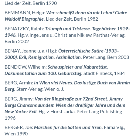
Lied der Zeit, Berlin 1990
BEMMANN, Helga:
Wer schmeißt denn da mit Lehm? Claire
Waldoff Biographie.
Lied der Zeit, Berlin 1982
BENATZKY, Ralph:
Triumph und Tristesse. Tagebücher 1919–
1946.
Hg. v. Inge Jens u. Christiane Niklew. Parthas-Verlag,
Berlin 2002
BENAY, Jeanne u. a. (Hg.):
Österreichische Satire (1933–
2000). Exil, Remigration, Assimilation.
Peter Lang, Bern 2003
BENDOW, Wilhelm:
Schauspieler und Kabarettist.
Dokumentation zum 100. Geburtstag.
Stadt Einbeck, 1984
BERG, Armin:
In Wien viel Neues. Das lustige Buch von Armin
Berg.
Stern-Verlag, Wien o. J.
BERG, Jimmy:
Von der Ringstraße zur 72nd Street. Jimmy
Bergs Chansons aus dem Wien der dreißiger Jahre und dem
New Yorker Exil.
Hg. v. Horst Jarka. Peter Lang Publishing
1996
BERGER, Joe:
Märchen für die Satten und Irren.
Fama Vlg.,
Wien 1990