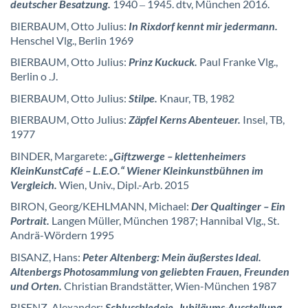
deutscher Besatzung.
1940
1945. dtv, München 2016.
–
BIERBAUM, Otto Julius:
In Rixdorf kennt mir jedermann.
Henschel Vlg., Berlin 1969
BIERBAUM, Otto Julius:
Prinz Kuckuck.
Paul Franke Vlg.,
Berlin o .J.
BIERBAUM, Otto Julius:
Stilpe.
Knaur, TB, 1982
BIERBAUM, Otto Julius:
Zäpfel Kerns Abenteuer.
Insel, TB,
1977
BINDER, Margarete:
„Giftzwerge – klettenheimers
KleinKunstCafé – L.E.O.“ Wiener Kleinkunstbühnen im
Vergleich.
Wien, Univ., Dipl.-Arb. 2015
BIRON, Georg/KEHLMANN, Michael:
Der Qualtinger – Ein
Portrait.
Langen Müller, München 1987; Hannibal Vlg., St.
Andrä-Wördern 1995
BISANZ, Hans:
Peter Altenberg: Mein äußerstes Ideal.
Altenbergs Photosammlung von geliebten Frauen, Freunden
und Orten.
Christian Brandstätter, Wien-München 1987
BISENZ, Alexander:
Schlussbledoje. Jubiläums-Ausstellung.