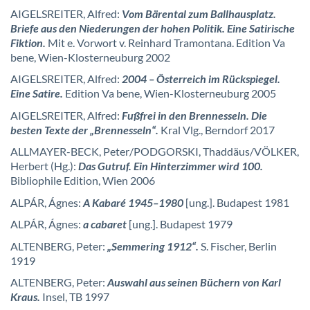
AIGELSREITER, Alfred:
Vom Bärental zum Ballhausplatz.
Briefe aus den Niederungen der hohen Politik. Eine Satirische
Fiktion.
Mit e. Vorwort v. Reinhard Tramontana. Edition Va
bene, Wien-Klosterneuburg 2002
AIGELSREITER, Alfred:
2004 – Österreich im Rückspiegel.
Eine Satire.
Edition Va bene, Wien-Klosterneuburg 2005
AIGELSREITER, Alfred:
Fußfrei in den Brennesseln. Die
besten Texte der „Brennesseln“.
Kral Vlg., Berndorf 2017
ALLMAYER-BECK, Peter/PODGORSKI, Thaddäus/VÖLKER,
Herbert (Hg.):
Das Gutruf. Ein Hinterzimmer wird 100.
Bibliophile Edition, Wien 2006
ALPÁR, Ágnes:
A Kabaré 1945–1980
[ung.]. Budapest 1981
ALPÁR, Ágnes:
a cabaret
[ung.]. Budapest 1979
ALTENBERG, Peter:
„Semmering 1912“.
S. Fischer, Berlin
1919
ALTENBERG, Peter:
Auswahl aus seinen Büchern von Karl
Kraus.
Insel, TB 1997