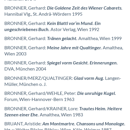
BRONNER, Gerhard:
Die Goldene Zeit des Wiener Cabarets.
Hannibal Vlg., St. Andrä-Wördern 1995
BRONNER, Gerhard:
Kein Blattl vor’m Mund. Ein
ungeschriebenes Buch.
Astor Verlag, Wien 1992
BRONNER, Gerhard:
Tränen gelacht.
Amalthea, Wien 1999
BRONNER, Gerhard:
Meine Jahre mit Qualtinger.
Amalthea,
Wien 2003
BRONNER, Gerhard:
Spiegel vorm Gesicht. Erinnerungen.
DVA, München 2004
BRONNER/MERZ/QUALTINGER:
Glasl vorm Aug.
Langen-
Müller, München o. J.
BRONNER, Gerhard/WEHLE, Peter:
Die unruhige Kugel.
Forum, Wien-Hannover-Bern 1963
BRONNER, Gerhard/KRAINER, Lore:
Trautes Heim. Heitere
Szenen einer Ehe.
Amalthea, Wien 1983
BRUANT, Aristide:
Am Montmartre. Chansons und Monologe.
Hg. v. Walter Rösler. Böhlau, Wien-Köln-Weimar 1987