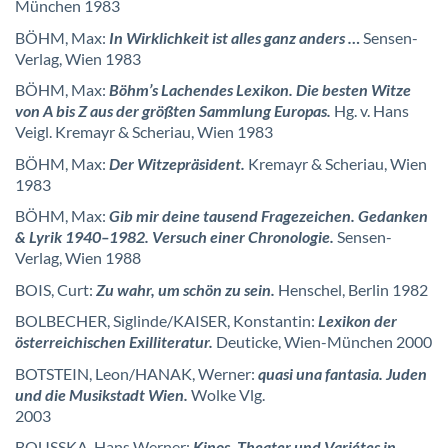
München 1983
BÖHM, Max:
In Wirklichkeit ist alles ganz anders …
Sensen-
Verlag, Wien 1983
BÖHM, Max:
Böhm’s Lachendes Lexikon. Die besten Witze
von A bis Z aus der größten Sammlung Europas.
Hg. v. Hans
Veigl. Kremayr & Scheriau, Wien 1983
BÖHM, Max:
Der Witzepräsident.
Kremayr & Scheriau, Wien
1983
BÖHM, Max:
Gib mir deine tausend Fragezeichen. Gedanken
& Lyrik 1940–1982. Versuch einer Chronologie.
Sensen-
Verlag, Wien 1988
BOIS, Curt:
Zu wahr, um schön zu sein.
Henschel, Berlin 1982
BOLBECHER, Siglinde/KAISER, Konstantin:
Lexikon der
österreichischen Exilliteratur.
Deuticke, Wien-München 2000
BOTSTEIN, Leon/HANAK, Werner:
quasi una fantasia.
Jude
n
und die Musikstadt Wien.
Wolke Vlg.
2003
BOUSSKA, Hans Werner:
Kinos, Theater und Variétes in