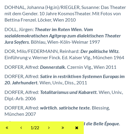
DOHNAL, Johanna (Hg.in)/RIEGLER, Susanne: Das Theater
mit dem Gender. 10 Jahre KosmosTheater. Mit Fotos von
Bettina Frenzel. Löcker, Wien 2010
DOLL, Jürgen:
Theater im Roten Wien. Vom
sozialdemokratischen Agitprop zum dialektischen Theater
Jura Soyfers.
Böhlau, Wien-Köln-Weimar 1997
DOR, Milo/FEDERMANN, Reinhard:
Der politische Witz.
Einführung v. Werner Finck. Ed. Kaiser Vlg., München 1964
DORFER, Alfred:
Donnerstalk.
Czernin Vlg., Wien 2011
DORFER, Alfred:
Satire in restriktiven Systemen Europas im
20. Jahrhundert.
Wien, Univ., Diss., 2011
DORFER, Alfred:
Totalitarismus und Kabarett.
Wien, Univ.,
Dipl.-Arb. 2006
DORFER, Alfred:
wörtlich. satirische texte.
Blessing,
München 2007
DÖRING, Jürgen:
Toulouse-Lautrec und die Belle Époque.
1/22
Prestel, München 2002