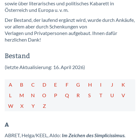
sowie über literarisches und politisches Kabarett in
Österreich und Europa u. v. m.
Der Bestand, der laufend ergänzt wird, wurde durch Ankäufe,
vor allem aber durch Schenkungen von
Verlagen und Privatpersonen aufgebaut. Ihnen dafür
herzlichen Dank!
Bestand
(letzte Aktualisierung: 16. April 2026)
A
B
C
D
E
F
G
H
I
J
K
L
M
N
O
P
Q
R
S
T
U
V
W
X
Y
Z
A
ABRET, Helga/KEEL, Aldo:
Im Zeichen des Simplicissimus.