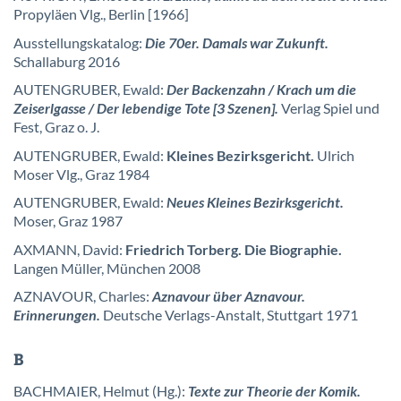
Propyläen Vlg., Berlin [1966]
Ausstellungskatalog:
Die 70er. Damals war Zukunft.
Schallaburg 2016
AUTENGRUBER, Ewald:
Der Backenzahn / Krach um die
Zeiserlgasse / Der lebendige Tote [3 Szenen].
Verlag Spiel und
Fest, Graz o. J.
AUTENGRUBER, Ewald:
Kleines Bezirksgericht.
Ulrich
Moser Vlg., Graz 1984
AUTENGRUBER, Ewald:
Neues Kleines Bezirksgericht.
Moser, Graz 1987
AXMANN, David:
Friedrich Torberg. Die Biographie.
Langen Müller, München 2008
AZNAVOUR, Charles:
Aznavour über Aznavour.
Erinnerungen.
Deutsche Verlags-Anstalt, Stuttgart 1971
B
BACHMAIER, Helmut (Hg.):
Texte zur Theorie der Komik.