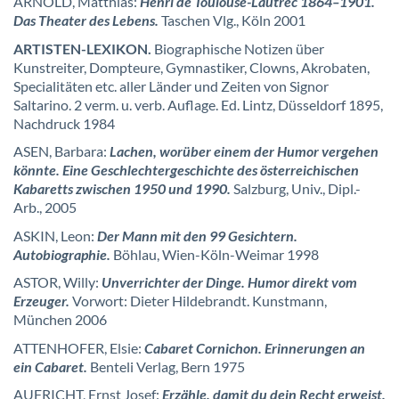
ARNOLD, Matthias:
Henri de Toulouse-Lautrec 1864–1901.
Das Theater des Lebens.
Taschen Vlg., Köln 2001
ARTISTEN-LEXIKON.
Biographische Notizen über
Kunstreiter, Dompteure, Gymnastiker, Clowns, Akrobaten,
Specialitäten etc. aller Länder und Zeiten von Signor
Saltarino. 2 verm. u. verb. Auflage. Ed. Lintz, Düsseldorf 1895,
Nachdruck 1984
ASEN, Barbara:
Lachen, worüber einem der Humor vergehen
könnte. Eine Geschlechtergeschichte des österreichischen
Kabaretts zwischen 1950 und 1990.
Salzburg, Univ., Dipl.-
Arb., 2005
ASKIN, Leon:
Der Mann mit den 99 Gesichtern.
Autobiographie.
Böhlau, Wien-Köln-Weimar 1998
ASTOR, Willy:
Unverrichter der Dinge. Humor direkt vom
Erzeuger.
Vorwort: Dieter Hildebrandt. Kunstmann,
München 2006
ATTENHOFER, Elsie:
Cabaret Cornichon. Erinnerungen an
ein Cabaret.
Benteli Verlag, Bern 1975
AUFRICHT, Ernst Josef:
Erzähle, damit du dein Recht erweist.