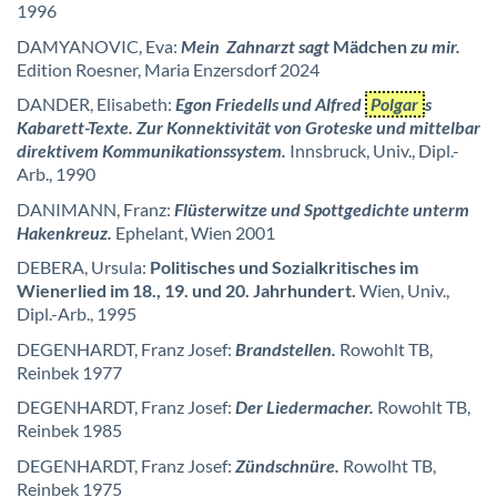
1996
DAMYANOVIC, Eva:
Mein Zahnarzt sagt
Mädchen
zu mir.
Edition Roesner, Maria Enzersdorf 2024
DANDER, Elisabeth:
Egon Friedells und Alfred
Polgar
s
Kabarett-Texte. Zur Konnektivität von Groteske und mittelbar
direktivem Kommunikationssystem.
Innsbruck, Univ., Dipl.-
Arb., 1990
DANIMANN, Franz:
Flüsterwitze und Spottgedichte unterm
Hakenkreuz.
Ephelant, Wien 2001
DEBERA, Ursula:
Politisches und Sozialkritisches im
Wienerlied im 18., 19. und 20. Jahrhundert.
Wien, Univ.,
Dipl.-Arb., 1995
DEGENHARDT, Franz Josef:
Brandstellen.
Rowohlt TB,
Reinbek 1977
DEGENHARDT, Franz Josef:
Der Liedermacher.
Rowohlt TB,
Reinbek 1985
DEGENHARDT, Franz Josef:
Zündschnüre.
Rowolht TB,
Reinbek 1975