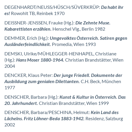
DEGENHARDT/NEUSS/HÜSCH/SÜVERKRÜP:
Da habt ihr
es!
Rowohlt TB, Reinbek 1970
DEISSNER-JENSSEN, Frauke (Hg.):
Die Zehnte Muse.
Kabarettisten erzählen.
Henschel Vlg., Berlin 1982
DEMMER, Erich (Hg.):
Umgevolktes Österreich. Satiren gegen
Ausländerfeindlichkeit.
Promedia, Wien 1993
DEMSKI, Ulrike/MÜHLEGGER-HENHAPEL, Christiane
(Hg.):
Hans Moser 1880-1964.
Christian Brandstätter, Wien
2004
DENCKER, Klaus Peter:
Der junge Friedell. Dokumente der
Ausbildung zum genialen Dilettanten.
C.H. Beck, München
1977
DENSCHER, Barbara (Hg.):
Kunst & Kultur in Österreich. Das
20. Jahrhundert.
Christian Brandstätter, Wien 1999
DENSCHER, Barbara/PESCHINA, Helmut:
Kein Land des
Lächelns. Fritz Löhner-Beda 1883-1942.
Residenz, Salzburg
2002