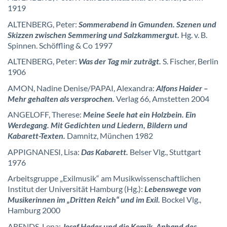
1919
ALTENBERG, Peter:
Sommerabend in Gmunden. Szenen und
Skizzen zwischen Semmering und Salzkammergut.
Hg. v. B.
Spinnen. Schöffling & Co 1997
ALTENBERG, Peter:
Was der Tag mir zuträgt.
S. Fischer, Berlin
1906
AMON, Nadine Denise/PAPAI, Alexandra:
Alfons Haider –
Mehr gehalten als versprochen.
Verlag 66, Amstetten 2004
ANGELOFF, Therese:
Meine Seele hat ein Holzbein. Ein
Werdegang. Mit Gedichten und Liedern, Bildern und
Kabarett-Texten.
Damnitz, München 1982
APPIGNANESI, Lisa:
Das Kabarett.
Belser Vlg., Stuttgart
1976
Arbeitsgruppe „Exilmusik“ am Musikwissenschaftlichen
Institut der Universität Hamburg (Hg.):
Lebenswege von
Musikerinnen im „Dritten Reich“ und im Exil.
Bockel Vlg.,
Hamburg 2000
ARENDS, Lena:
Josef Hader und die Komik. Anhand des