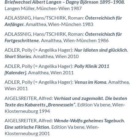
Briefwechsel Albert Langen – Dagny Björnson 1895–1908.
Langen Müller, München-Wien 1987
ADLASSNIG, Hans/TSCHIRK, Roman:
Österreichisch für
Anfänger.
Amalthea,
Wien-München 1983
ADLASSNIG, Hans/TSCHIRK, Roman:
Österreichisch für
Fortgeschrittene.
Amalthea, Wien-München 1986
ADLER, Polly (= Angelika Hager):
Nur Idioten sind glücklich.
Short Stories.
Amalthea, Wien 2010
ADLER, Polly (= Angelika Hager):
Polly Klinik 2011
[Kalender].
Amalthea, Wien 2011
ADLER, Polly (= Angelika Hager):
Venus im Koma.
Amalthea,
Wien 2011
AIGELSREITER, Alfred:
Verhiast und zugemoikt. Die besten
Texte des Kabaretts „Brennesseln“.
Edition Va bene, Wien-
Klosterneuburg 1994
AIGELSREITER, Alfred:
Wende-Wolfis geheimes Tagebuch.
Eine satirische Fiktion.
Edition Va bene, Wien-
Klosterneuburg 2001