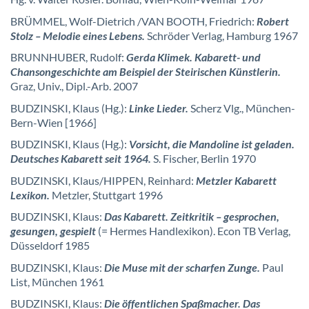
BRÜMMEL, Wolf-Dietrich /VAN BOOTH, Friedrich:
Robert
Stolz – Melodie eines Lebens.
Schröder Verlag, Hamburg 1967
BRUNNHUBER, Rudolf:
Gerda Klimek. Kabarett- und
Chansongeschichte am Beispiel der Steirischen Künstlerin.
Graz, Univ., Dipl.-Arb. 2007
BUDZINSKI, Klaus (Hg.):
Linke Lieder.
Scherz Vlg., München-
Bern-Wien [1966]
BUDZINSKI, Klaus (Hg.):
Vorsicht, die Mandoline ist geladen.
Deutsches Kabarett seit 1964.
S. Fischer, Berlin 1970
BUDZINSKI, Klaus/HIPPEN, Reinhard:
Metzler Kabarett
Lexikon.
Metzler, Stuttgart 1996
BUDZINSKI, Klaus:
Das Kabarett. Zeitkritik – gesprochen,
gesungen, gespielt
(= Hermes Handlexikon).
Econ TB Verlag,
Düsseldorf 1985
BUDZINSKI, Klaus:
Die Muse mit der scharfen Zunge.
Paul
List, München 1961
BUDZINSKI, Klaus:
Die öffentlichen Spaßmacher. Das