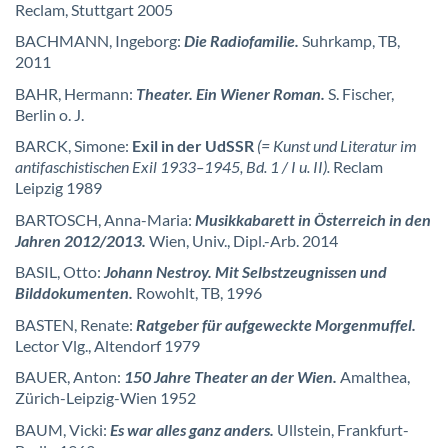
Reclam, Stuttgart 2005
BACHMANN, Ingeborg:
Die Radiofamilie.
Suhrkamp, TB,
2011
BAHR, Hermann:
Theater.
Ein Wiener Roman.
S. Fischer,
Berlin o. J.
BARCK, Simone:
Exil in der UdSSR
(= Kunst und Literatur im
antifaschistischen Exil 1933–1945, Bd. 1 / I u. II).
Reclam
Leipzig 1989
BARTOSCH, Anna-Maria:
Musikkabarett in Österreich in den
Jahren 2012/2013.
Wien, Univ., Dipl.-Arb. 2014
BASIL, Otto:
Johann Nestroy. Mit Selbstzeugnissen und
Bilddokumenten.
Rowohlt, TB, 1996
BASTEN, Renate:
Ratgeber für aufgeweckte Morgenmuffel.
Lector Vlg., Altendorf 1979
BAUER, Anton:
150 Jahre Theater an der Wien.
Amalthea,
Zürich-Leipzig-Wien 1952
BAUM, Vicki:
Es war alles ganz anders.
Ullstein, Frankfurt-