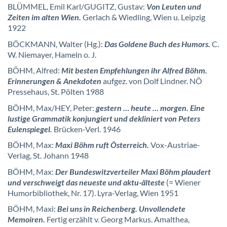
BLÜMMEL, Emil Karl/GUGITZ, Gustav:
Von Leuten und
Zeiten im alten Wien.
Gerlach & Wiedling, Wien u. Leipzig
1922
BÖCKMANN, Walter (Hg.):
Das Goldene Buch des Humors.
C.
W. Niemayer, Hameln o. J.
BÖHM, Alfred:
Mit besten Empfehlungen ihr Alfred Böhm.
Erinnerungen & Anekdoten
aufgez. von Dolf Lindner. NÖ
Pressehaus, St. Pölten 1988
BÖHM, Max/HEY, Peter:
gestern … heute … morgen. Eine
lustige Grammatik konjungiert und dekliniert von Peters
Eulenspiegel.
Brücken-Verl. 1946
BÖHM, Max:
Maxi Böhm ruft Österreich.
Vox-Austriae-
Verlag, St. Johann 1948
BÖHM, Max:
Der Bundeswitzverteiler Maxi Böhm plaudert
und verschweigt das neueste und aktu-älteste
(= Wiener
Humorbibliothek, Nr. 17). Lyra-Verlag, Wien 1951
BÖHM, Maxi:
Bei uns in Reichenberg. Unvollendete
Memoiren.
Fertig erzählt v. Georg Markus. Amalthea,