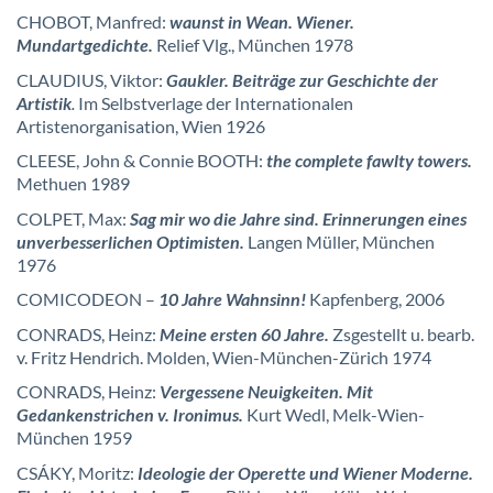
CHOBOT, Manfred:
waunst in Wean. Wiener.
Mundartgedichte.
Relief Vlg., München 1978
CLAUDIUS, Viktor:
Gaukler. Beiträge zur Geschichte der
Artistik
.
Im Selbstverlage der Internationalen
Artistenorganisation, Wien 1926
CLEESE, John & Connie BOOTH:
the complete fawlty towers.
Methuen 1989
COLPET, Max:
Sag mir wo die Jahre sind. Erinnerungen eines
unverbesserlichen Optimisten.
Langen Müller, München
1976
COMICODEON –
10 Jahre Wahnsinn!
Kapfenberg, 2006
CONRADS, Heinz:
Meine ersten 60 Jahre.
Zsgestellt u. bearb.
v. Fritz Hendrich. Molden, Wien-München-Zürich 1974
CONRADS, Heinz:
Vergessene Neuigkeiten. Mit
Gedankenstrichen v. Ironimus.
Kurt Wedl, Melk-Wien-
München 1959
CSÁKY, Moritz:
Ideologie der Operette und Wiener Moderne.