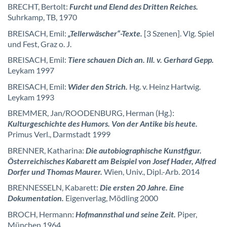
BRECHT, Bertolt:
Furcht und Elend des Dritten Reiches.
Suhrkamp, TB, 1970
BREISACH, Emil:
„Tellerwäscher“-Texte.
[3 Szenen]. Vlg. Spiel
und Fest, Graz o. J.
BREISACH, Emil:
Tiere schauen Dich an. Ill. v. Gerhard Gepp.
Leykam 1997
BREISACH, Emil:
Wider den Strich.
Hg. v. Heinz Hartwig.
Leykam 1993
BREMMER, Jan/ROODENBURG, Herman (Hg.):
Kulturgeschichte des Humors. Von der Antike bis heute.
Primus Verl., Darmstadt 1999
BRENNER, Katharina:
Die autobiographische Kunstfigur.
Österreichisches Kabarett am Beispiel von Josef Hader, Alfred
Dorfer und Thomas Maurer.
Wien, Univ., Dipl.-Arb. 2014
BRENNESSELN, Kabarett:
Die ersten 20 Jahre. Eine
Dokumentation.
Eigenverlag, Mödling 2000
BROCH, Hermann:
Hofmannsthal und seine Zeit.
Piper,
München 1964.