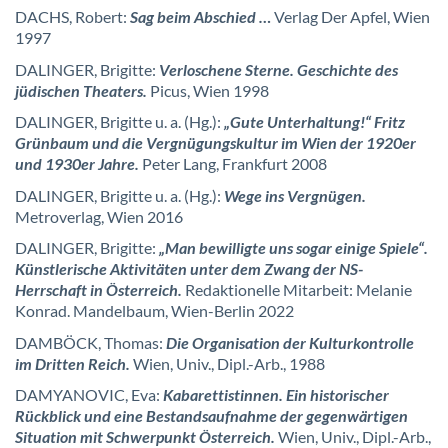
DACHS, Robert:
Sag beim Abschied …
Verlag Der Apfel, Wien
1997
DALINGER, Brigitte:
Verloschene Sterne. Geschichte des
jüdischen Theaters.
Picus, Wien 1998
DALINGER, Brigitte u. a. (Hg.):
„Gute Unterhaltung!“ Fritz
Grünbaum und die Vergnügungskultur im Wien der 1920er
und 1930er Jahre.
Peter Lang, Frankfurt 2008
DALINGER, Brigitte u. a. (Hg.):
Wege ins Vergnügen.
Metroverlag, Wien 2016
DALINGER, Brigitte:
„Man bewilligte uns sogar einige Spiele“.
Künstlerische Aktivitäten unter dem Zwang der NS-
Herrschaft in Österreich.
Redaktionelle Mitarbeit: Melanie
Konrad. Mandelbaum, Wien-Berlin 2022
DAMBÖCK, Thomas:
Die Organisation der Kulturkontrolle
im Dritten Reich.
Wien, Univ., Dipl.-Arb., 1988
DAMYANOVIC, Eva:
Kabarettistinnen. Ein historischer
Rückblick und eine Bestandsaufnahme der gegenwärtigen
Situation mit Schwerpunkt Österreich.
Wien, Univ., Dipl.-Arb.,