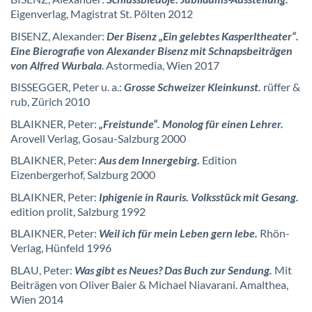
Eigenverlag, Magistrat St. Pölten 2012
BISENZ, Alexander:
Der Bisenz „Ein gelebtes Kasperltheater“.
Eine Bierografie von Alexander Bisenz mit Schnapsbeiträgen
von Alfred Wurbala
. Astormedia, Wien 2017
BISSEGGER, Peter u. a.:
Grosse Schweizer Kleinkunst.
rüffer &
rub, Zürich 2010
BLAIKNER, Peter:
„Freistunde“.
M
onolog für einen Lehrer.
Arovell Verlag, Gosau-Salzburg 2000
BLAIKNER, Peter:
Aus dem Innergebirg.
Edition
Eizenbergerhof, Salzburg 2000
BLAIKNER, Peter:
Iphigenie in Rauris. Volksstück mit Gesang.
edition prolit, Salzburg 1992
BLAIKNER, Peter:
Weil ich für mein Leben gern lebe.
Rhön-
Verlag, Hünfeld 1996
BLAU, Peter:
Was gibt es Neues? Das Buch zur Sendung.
Mit
Beiträgen von Oliver Baier & Michael Niavarani. Amalthea,
Wien 2014