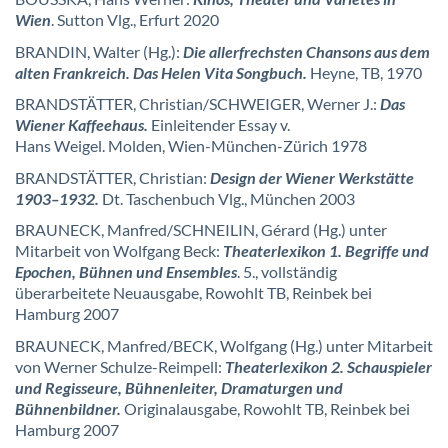
Wien
. Sutton Vlg., Erfurt 2020
BRANDIN, Walter (Hg.):
Die allerfrechsten Chansons aus dem
alten Frankreich. Das Helen Vita Songbuch.
Heyne, TB, 1970
BRANDSTÄTTER, Christian/SCHWEIGER, Werner J.:
Das
Wiener Kaffeehaus.
Einleitender Essay v.
Hans Weigel. Molden, Wien-München-Zürich 1978
BRANDSTÄTTER, Christian:
Design der Wiener Werkstätte
1903–1932.
Dt. Taschenbuch Vlg., München 2003
BRAUNECK, Manfred/SCHNEILIN, Gérard (Hg.) unter
Mitarbeit von Wolfgang Beck:
Theaterlexikon 1. Begriffe und
Epochen, Bühnen und Ensembles
. 5., vollständig
überarbeitete Neuausgabe, Rowohlt TB, Reinbek bei
Hamburg 2007
BRAUNECK, Manfred/BECK, Wolfgang (Hg.) unter Mitarbeit
von Werner Schulze-Reimpell:
Theaterlexikon 2. Schauspieler
und Regisseure, Bühnenleiter, Dramaturgen und
Bühnenbildner.
Originalausgabe, Rowohlt TB, Reinbek bei
Hamburg 2007