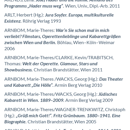
Programms „Hader muss weg“.
Wien, Univ., Dipl.-Arb. 2011
ARLT, Herbert (Hg.):
Jura Soyfer. Europa, multikulturelle
Existenz.
Röhrig Verlag 1993
ARNBOM, Marie-Theres:
War’n Sie schon mal in mich
verliebt? Filmstars, Operettenlieblinge und Kabarettgrößen
zwischen Wien und Berlin.
Böhlau, Wien–Köln–Weimar
2006
ARNBOM, Marie-Theres/CLARKE, Kevin/TRABITSCH,
Thomas:
Welt der Operette. Glamour, Stars und
Showbusiness.
Christian Brandstätter, Wien 2011
ARNBOM, Marie-Theres /WACKS, Georg (Hg.):
Das Theater
und Kabarett „Die Hölle“.
Armin Berg Verlag 2010
ARNBOM, Marie-Theres/WACKS, Georg (Hg.):
Jüdisches
Kabarett in Wien. 1889–2009.
Armin Berg Verlag 2009
ARNBOM, Marie-Theres/WAGNER-TRENKWITZ, Christoph
(Hg.):
„Grüß mich Gott!“. Fritz Grünbaum. 1880–1941. Eine
Biographie.
Christian Brandstätter, Wien 2005