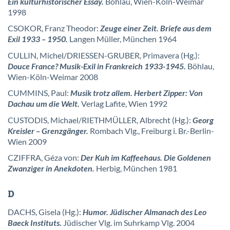
Ein kulturhistorischer Essay.
Böhlau, Wien-Köln-Weimar
1998
CSOKOR, Franz Theodor:
Zeuge einer Zeit. Briefe aus dem
Exil 1933 – 1950.
Langen Müller, München 1964
CULLIN, Michel/DRIESSEN-GRUBER, Primavera (Hg.):
Douce France? Musik-Exil in Frankreich 1933-1945.
Böhlau,
Wien-Köln-Weimar 2008
CUMMINS, Paul:
Musik trotz allem. Herbert Zipper: Von
Dachau um die Welt.
Verlag Lafite, Wien 1992
CUSTODIS, Michael/RIETHMÜLLER, Albrecht (Hg.):
Georg
Kreisler – Grenzgänger.
Rombach Vlg., Freiburg i. Br.-Berlin-
Wien 2009
CZIFFRA, Géza von:
Der Kuh im Kaffeehaus. Die Goldenen
Zwanziger in Anekdoten.
Herbig, München 1981
D
DACHS, Gisela (Hg.):
Humor. Jüdischer Almanach des Leo
Baeck Instituts.
Jüdischer Vlg. im Suhrkamp Vlg. 2004