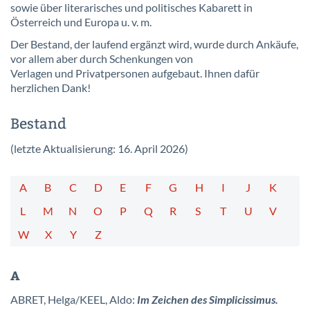
sowie über literarisches und politisches Kabarett in
Österreich und Europa u. v. m.
Der Bestand, der laufend ergänzt wird, wurde durch Ankäufe,
vor allem aber durch Schenkungen von
Verlagen und Privatpersonen aufgebaut. Ihnen dafür
herzlichen Dank!
Bestand
(letzte Aktualisierung: 16. April 2026)
A
B
C
D
E
F
G
H
I
J
K
L
M
N
O
P
Q
R
S
T
U
V
W
X
Y
Z
A
ABRET, Helga/KEEL, Aldo:
Im Zeichen des Simplicissimus.