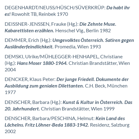
DEGENHARDT/NEUSS/HÜSCH/SÜVERKRÜP:
Da habt ihr
es!
Rowohlt TB, Reinbek 1970
DEISSNER-JENSSEN, Frauke (Hg.):
Die Zehnte Muse.
Kabarettisten erzählen.
Henschel Vlg., Berlin 1982
DEMMER, Erich (Hg.):
Umgevolktes Österreich. Satiren gegen
Ausländerfeindlichkeit.
Promedia, Wien 1993
DEMSKI, Ulrike/MÜHLEGGER-HENHAPEL, Christiane
(Hg.):
Hans Moser 1880-1964.
Christian Brandstätter, Wien
2004
DENCKER, Klaus Peter:
Der junge Friedell. Dokumente der
Ausbildung zum genialen Dilettanten.
C.H. Beck, München
1977
DENSCHER, Barbara (Hg.):
Kunst & Kultur in Österreich. Das
20. Jahrhundert.
Christian Brandstätter, Wien 1999
DENSCHER, Barbara/PESCHINA, Helmut:
Kein Land des
Lächelns. Fritz Löhner-Beda 1883-1942.
Residenz, Salzburg
2002