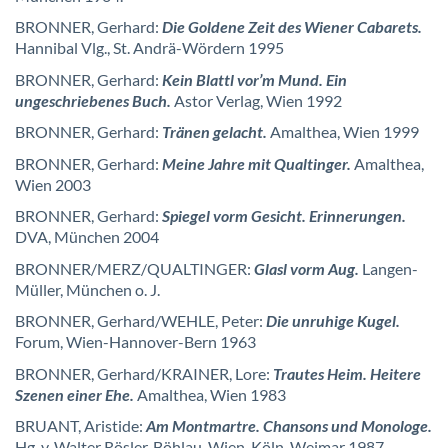
BRONNER, Gerhard:
Die Goldene Zeit des Wiener Cabarets.
Hannibal Vlg., St. Andrä-Wördern 1995
BRONNER, Gerhard:
Kein Blattl vor’m Mund. Ein
ungeschriebenes Buch.
Astor Verlag, Wien 1992
BRONNER, Gerhard:
Tränen gelacht.
Amalthea, Wien 1999
BRONNER, Gerhard:
Meine Jahre mit Qualtinger.
Amalthea,
Wien 2003
BRONNER, Gerhard:
Spiegel vorm Gesicht. Erinnerungen.
DVA, München 2004
BRONNER/MERZ/QUALTINGER:
Glasl vorm Aug.
Langen-
Müller, München o. J.
BRONNER, Gerhard/WEHLE, Peter:
Die unruhige Kugel.
Forum, Wien-Hannover-Bern 1963
BRONNER, Gerhard/KRAINER, Lore:
Trautes Heim. Heitere
Szenen einer Ehe.
Amalthea, Wien 1983
BRUANT, Aristide:
Am Montmartre. Chansons und Monologe.
Hg. v. Walter Rösler. Böhlau, Wien-Köln-Weimar 1987