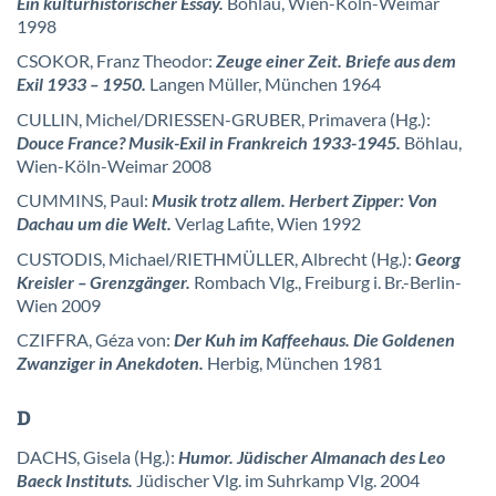
Ein kulturhistorischer Essay.
Böhlau, Wien-Köln-Weimar
1998
CSOKOR, Franz Theodor:
Zeuge einer Zeit. Briefe aus dem
Exil 1933 – 1950.
Langen Müller, München 1964
CULLIN, Michel/DRIESSEN-GRUBER, Primavera (Hg.):
Douce France? Musik-Exil in Frankreich 1933-1945.
Böhlau,
Wien-Köln-Weimar 2008
CUMMINS, Paul:
Musik trotz allem. Herbert Zipper: Von
Dachau um die Welt.
Verlag Lafite, Wien 1992
CUSTODIS, Michael/RIETHMÜLLER, Albrecht (Hg.):
Georg
Kreisler – Grenzgänger.
Rombach Vlg., Freiburg i. Br.-Berlin-
Wien 2009
CZIFFRA, Géza von:
Der Kuh im Kaffeehaus. Die Goldenen
Zwanziger in Anekdoten.
Herbig, München 1981
D
DACHS, Gisela (Hg.):
Humor. Jüdischer Almanach des Leo
Baeck Instituts.
Jüdischer Vlg. im Suhrkamp Vlg. 2004