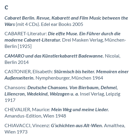
C
Cabaret Berlin. Revue, Kabarett and Film Music between the
Wars
(mit 4 CDs). Edel ear Books 2005
CABARET-Literatur:
Die elfte Muse. Ein Führer durch die
moderne Cabaret-Literatur.
Drei Masken Verlag, München-
Berlin [1925]
CAMARO und das Künstlerkabarett Badewanne.
Nicolai,
Berlin 2014
CASTONIER, Elisabeth:
Stürmisch bis heiter. Memoiren einer
Außenseiterin.
Nymphenburger, München 1964
Chansons:
Deutsche Chansons. Von Bierbaum, Dehmel,
Liliencron, Wedekind, Wolzogen u. a.
Insel Verlag, Leipzig
1917
CHEVALIER, Maurice:
Mein Weg und meine Lieder.
Amandus-Edition, Wien 1948
CHIAVACCI, Vincenz:
G’schichten aus Alt-Wien.
Amalthea,
Wien 1973