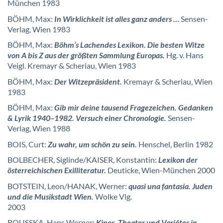
München 1983
BÖHM, Max:
In Wirklichkeit ist alles ganz anders …
Sensen-
Verlag, Wien 1983
BÖHM, Max:
Böhm’s Lachendes Lexikon. Die besten Witze
von A bis Z aus der größten Sammlung Europas.
Hg. v. Hans
Veigl. Kremayr & Scheriau, Wien 1983
BÖHM, Max:
Der Witzepräsident.
Kremayr & Scheriau, Wien
1983
BÖHM, Max:
Gib mir deine tausend Fragezeichen. Gedanken
& Lyrik 1940–1982. Versuch einer Chronologie.
Sensen-
Verlag, Wien 1988
BOIS, Curt:
Zu wahr, um schön zu sein.
Henschel, Berlin 1982
BOLBECHER, Siglinde/KAISER, Konstantin:
Lexikon der
österreichischen Exilliteratur.
Deuticke, Wien-München 2000
BOTSTEIN, Leon/HANAK, Werner:
quasi una fantasia.
Jude
n
und die Musikstadt Wien.
Wolke Vlg.
2003
BOUSSKA, Hans Werner:
Kinos, Theater und Variétes in