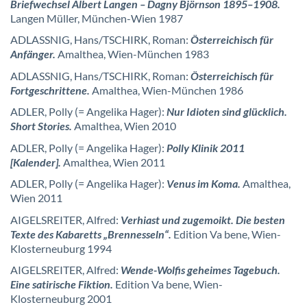
Briefwechsel Albert Langen – Dagny Björnson 1895–1908.
Langen Müller, München-Wien 1987
ADLASSNIG, Hans/TSCHIRK, Roman:
Österreichisch für
Anfänger.
Amalthea,
Wien-München 1983
ADLASSNIG, Hans/TSCHIRK, Roman:
Österreichisch für
Fortgeschrittene.
Amalthea, Wien-München 1986
ADLER, Polly (= Angelika Hager):
Nur Idioten sind glücklich.
Short Stories.
Amalthea, Wien 2010
ADLER, Polly (= Angelika Hager):
Polly Klinik 2011
[Kalender].
Amalthea, Wien 2011
ADLER, Polly (= Angelika Hager):
Venus im Koma.
Amalthea,
Wien 2011
AIGELSREITER, Alfred:
Verhiast und zugemoikt. Die besten
Texte des Kabaretts „Brennesseln“.
Edition Va bene, Wien-
Klosterneuburg 1994
AIGELSREITER, Alfred:
Wende-Wolfis geheimes Tagebuch.
Eine satirische Fiktion.
Edition Va bene, Wien-
Klosterneuburg 2001