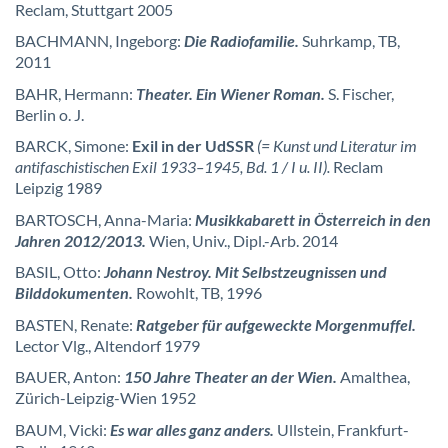
Reclam, Stuttgart 2005
BACHMANN, Ingeborg:
Die Radiofamilie.
Suhrkamp, TB,
2011
BAHR, Hermann:
Theater.
Ein Wiener Roman.
S. Fischer,
Berlin o. J.
BARCK, Simone:
Exil in der UdSSR
(= Kunst und Literatur im
antifaschistischen Exil 1933–1945, Bd. 1 / I u. II).
Reclam
Leipzig 1989
BARTOSCH, Anna-Maria:
Musikkabarett in Österreich in den
Jahren 2012/2013.
Wien, Univ., Dipl.-Arb. 2014
BASIL, Otto:
Johann Nestroy. Mit Selbstzeugnissen und
Bilddokumenten.
Rowohlt, TB, 1996
BASTEN, Renate:
Ratgeber für aufgeweckte Morgenmuffel.
Lector Vlg., Altendorf 1979
BAUER, Anton:
150 Jahre Theater an der Wien.
Amalthea,
Zürich-Leipzig-Wien 1952
BAUM, Vicki:
Es war alles ganz anders.
Ullstein, Frankfurt-