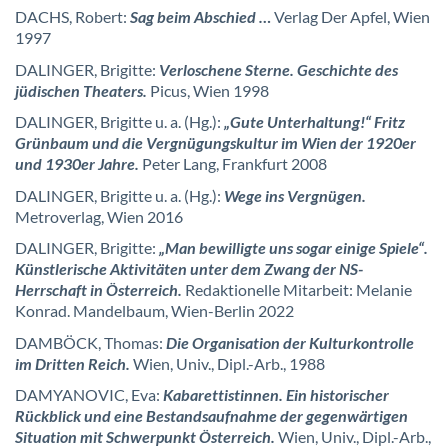
DACHS, Robert:
Sag beim Abschied …
Verlag Der Apfel, Wien
1997
DALINGER, Brigitte:
Verloschene Sterne. Geschichte des
jüdischen Theaters.
Picus, Wien 1998
DALINGER, Brigitte u. a. (Hg.):
„Gute Unterhaltung!“ Fritz
Grünbaum und die Vergnügungskultur im Wien der 1920er
und 1930er Jahre.
Peter Lang, Frankfurt 2008
DALINGER, Brigitte u. a. (Hg.):
Wege ins Vergnügen.
Metroverlag, Wien 2016
DALINGER, Brigitte:
„Man bewilligte uns sogar einige Spiele“.
Künstlerische Aktivitäten unter dem Zwang der NS-
Herrschaft in Österreich.
Redaktionelle Mitarbeit: Melanie
Konrad. Mandelbaum, Wien-Berlin 2022
DAMBÖCK, Thomas:
Die Organisation der Kulturkontrolle
im Dritten Reich.
Wien, Univ., Dipl.-Arb., 1988
DAMYANOVIC, Eva:
Kabarettistinnen. Ein historischer
Rückblick und eine Bestandsaufnahme der gegenwärtigen
Situation mit Schwerpunkt Österreich.
Wien, Univ., Dipl.-Arb.,