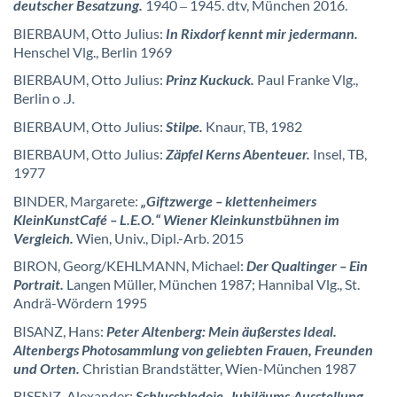
deutscher Besatzung.
1940
1945. dtv, München 2016.
–
BIERBAUM, Otto Julius:
In Rixdorf kennt mir jedermann.
Henschel Vlg., Berlin 1969
BIERBAUM, Otto Julius:
Prinz Kuckuck.
Paul Franke Vlg.,
Berlin o .J.
BIERBAUM, Otto Julius:
Stilpe.
Knaur, TB, 1982
BIERBAUM, Otto Julius:
Zäpfel Kerns Abenteuer.
Insel, TB,
1977
BINDER, Margarete:
„Giftzwerge – klettenheimers
KleinKunstCafé – L.E.O.“ Wiener Kleinkunstbühnen im
Vergleich.
Wien, Univ., Dipl.-Arb. 2015
BIRON, Georg/KEHLMANN, Michael:
Der Qualtinger – Ein
Portrait.
Langen Müller, München 1987; Hannibal Vlg., St.
Andrä-Wördern 1995
BISANZ, Hans:
Peter Altenberg: Mein äußerstes Ideal.
Altenbergs Photosammlung von geliebten Frauen, Freunden
und Orten.
Christian Brandstätter, Wien-München 1987
BISENZ, Alexander:
Schlussbledoje. Jubiläums-Ausstellung.