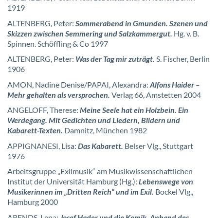
1919
ALTENBERG, Peter:
Sommerabend in Gmunden. Szenen und
Skizzen zwischen Semmering und Salzkammergut.
Hg. v. B.
Spinnen. Schöffling & Co 1997
ALTENBERG, Peter:
Was der Tag mir zuträgt.
S. Fischer, Berlin
1906
AMON, Nadine Denise/PAPAI, Alexandra:
Alfons Haider –
Mehr gehalten als versprochen.
Verlag 66, Amstetten 2004
ANGELOFF, Therese:
Meine Seele hat ein Holzbein. Ein
Werdegang. Mit Gedichten und Liedern, Bildern und
Kabarett-Texten.
Damnitz, München 1982
APPIGNANESI, Lisa:
Das Kabarett.
Belser Vlg., Stuttgart
1976
Arbeitsgruppe „Exilmusik“ am Musikwissenschaftlichen
Institut der Universität Hamburg (Hg.):
Lebenswege von
Musikerinnen im „Dritten Reich“ und im Exil.
Bockel Vlg.,
Hamburg 2000
ARENDS, Lena:
Josef Hader und die Komik. Anhand des