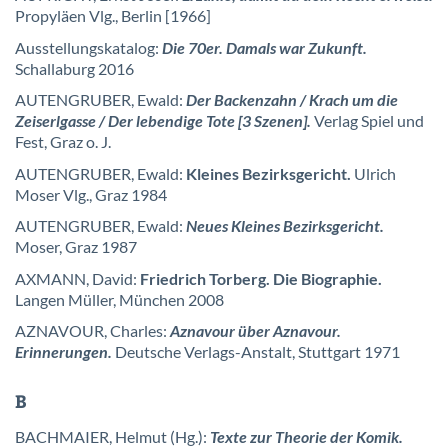
Propyläen Vlg., Berlin [1966]
Ausstellungskatalog:
Die 70er. Damals war Zukunft.
Schallaburg 2016
AUTENGRUBER, Ewald:
Der Backenzahn / Krach um die
Zeiserlgasse / Der lebendige Tote [3 Szenen].
Verlag Spiel und
Fest, Graz o. J.
AUTENGRUBER, Ewald:
Kleines Bezirksgericht.
Ulrich
Moser Vlg., Graz 1984
AUTENGRUBER, Ewald:
Neues Kleines Bezirksgericht.
Moser, Graz 1987
AXMANN, David:
Friedrich Torberg. Die Biographie.
Langen Müller, München 2008
AZNAVOUR, Charles:
Aznavour über Aznavour.
Erinnerungen.
Deutsche Verlags-Anstalt, Stuttgart 1971
B
BACHMAIER, Helmut (Hg.):
Texte zur Theorie der Komik.