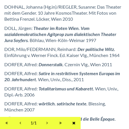
DOHNAL, Johanna (Hg.in)/RIEGLER, Susanne: Das Theater
mit dem Gender. 10 Jahre KosmosTheater. Mit Fotos von
Bettina Frenzel. Löcker, Wien 2010
DOLL, Jürgen:
Theater im Roten Wien. Vom
sozialdemokratischen Agitprop zum dialektischen Theater
Jura Soyfers.
Böhlau, Wien-Köln-Weimar 1997
DOR, Milo/FEDERMANN, Reinhard:
Der politische Witz.
Einführung v. Werner Finck. Ed. Kaiser Vlg., München 1964
DORFER, Alfred:
Donnerstalk.
Czernin Vlg., Wien 2011
DORFER, Alfred:
Satire in restriktiven Systemen Europas im
20. Jahrhundert.
Wien, Univ., Diss., 2011
DORFER, Alfred:
Totalitarismus und Kabarett.
Wien, Univ.,
Dipl.-Arb. 2006
DORFER, Alfred:
wörtlich. satirische texte.
Blessing,
München 2007
DÖRING, Jürgen:
Toulouse-Lautrec und die Belle Époque.
1/1
Prestel, München 2002