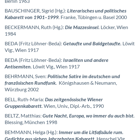
Berlin 1963
BAUSCHINGER, Sigrid (Hg.):
Literarisches und politisches
Kabarett von 1901–1999.
Franke, Tübingen u. Basel 2000
BECKERMANN, Ruth (Hg.):
Die Mazzesinsel.
Löcker, Wien
1984
BEDA (Fritz Löhner-Beda):
Getaufte und Baldgetaufte.
Löwit
Vlg:, Wien 1917
BEDA (Fritz Löhner-Beda):
Israeliten und andere
Antisemiten.
Löwit Vlg., Wien 1917
BEHRMANN, Sven:
Politische Satire im deutschen und
französischen Rundfunk.
Königshausen & Neumann,
Würzburg 2002
BELL, Ruth-Maria:
Das zeitgenössische Wiener
Gruppenkabarett.
Wien, Univ., Dipl.-Arb., 1990
BELTZ, Matthias:
Gute Nacht, Europa, wo immer du auch bist.
Blessing, München 1998
BEMMANN, Helga (Hg.):
Immer um die Litfaßsäule rum.
Gedichte aus sieben Jahrzehnten Kabarett.
Henschel Vlg.,