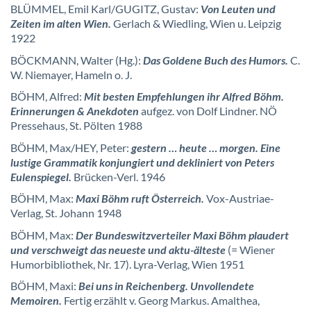
BLÜMMEL, Emil Karl/GUGITZ, Gustav:
Von Leuten und
Zeiten im alten Wien.
Gerlach & Wiedling, Wien u. Leipzig
1922
BÖCKMANN, Walter (Hg.):
Das Goldene Buch des Humors.
C.
W. Niemayer, Hameln o. J.
BÖHM, Alfred:
Mit besten Empfehlungen ihr Alfred Böhm.
Erinnerungen & Anekdoten
aufgez. von Dolf Lindner. NÖ
Pressehaus, St. Pölten 1988
BÖHM, Max/HEY, Peter:
gestern … heute … morgen. Eine
lustige Grammatik konjungiert und dekliniert von Peters
Eulenspiegel.
Brücken-Verl. 1946
BÖHM, Max:
Maxi Böhm ruft Österreich.
Vox-Austriae-
Verlag, St. Johann 1948
BÖHM, Max:
Der Bundeswitzverteiler Maxi Böhm plaudert
und verschweigt das neueste und aktu-älteste
(= Wiener
Humorbibliothek, Nr. 17). Lyra-Verlag, Wien 1951
BÖHM, Maxi:
Bei uns in Reichenberg. Unvollendete
Memoiren.
Fertig erzählt v. Georg Markus. Amalthea,