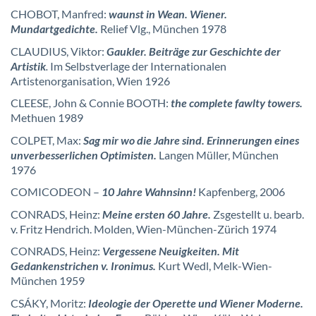
CHOBOT, Manfred:
waunst in Wean. Wiener.
Mundartgedichte.
Relief Vlg., München 1978
CLAUDIUS, Viktor:
Gaukler. Beiträge zur Geschichte der
Artistik
.
Im Selbstverlage der Internationalen
Artistenorganisation, Wien 1926
CLEESE, John & Connie BOOTH:
the complete fawlty towers.
Methuen 1989
COLPET, Max:
Sag mir wo die Jahre sind. Erinnerungen eines
unverbesserlichen Optimisten.
Langen Müller, München
1976
COMICODEON –
10 Jahre Wahnsinn!
Kapfenberg, 2006
CONRADS, Heinz:
Meine ersten 60 Jahre.
Zsgestellt u. bearb.
v. Fritz Hendrich. Molden, Wien-München-Zürich 1974
CONRADS, Heinz:
Vergessene Neuigkeiten. Mit
Gedankenstrichen v. Ironimus.
Kurt Wedl, Melk-Wien-
München 1959
CSÁKY, Moritz:
Ideologie der Operette und Wiener Moderne.