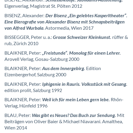
Eigenverlag, Magistrat St. Pölten 2012
BISENZ, Alexander:
Der Bisenz „Ein gelebtes Kasperltheater“.
Eine Bierografie von Alexander Bisenz mit Schnapsbeiträgen
von Alfred Wurbala
. Astormedia, Wien 2017
BISSEGGER, Peter u. a.:
Grosse Schweizer Kleinkunst.
rüffer &
rub, Zürich 2010
BLAIKNER, Peter:
„Freistunde“.
M
onolog für einen Lehrer.
Arovell Verlag, Gosau-Salzburg 2000
BLAIKNER, Peter:
Aus dem Innergebirg.
Edition
Eizenbergerhof, Salzburg 2000
BLAIKNER, Peter:
Iphigenie in Rauris. Volksstück mit Gesang.
edition prolit, Salzburg 1992
BLAIKNER, Peter:
Weil ich für mein Leben gern lebe.
Rhön-
Verlag, Hünfeld 1996
BLAU, Peter:
Was gibt es Neues? Das Buch zur Sendung.
Mit
Beiträgen von Oliver Baier & Michael Niavarani. Amalthea,
Wien 2014