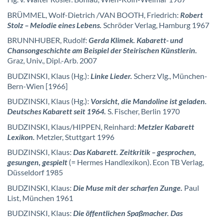
BRÜMMEL, Wolf-Dietrich /VAN BOOTH, Friedrich:
Robert
Stolz – Melodie eines Lebens.
Schröder Verlag, Hamburg 1967
BRUNNHUBER, Rudolf:
Gerda Klimek. Kabarett- und
Chansongeschichte am Beispiel der Steirischen Künstlerin.
Graz, Univ., Dipl.-Arb. 2007
BUDZINSKI, Klaus (Hg.):
Linke Lieder.
Scherz Vlg., München-
Bern-Wien [1966]
BUDZINSKI, Klaus (Hg.):
Vorsicht, die Mandoline ist geladen.
Deutsches Kabarett seit 1964.
S. Fischer, Berlin 1970
BUDZINSKI, Klaus/HIPPEN, Reinhard:
Metzler Kabarett
Lexikon.
Metzler, Stuttgart 1996
BUDZINSKI, Klaus:
Das Kabarett. Zeitkritik – gesprochen,
gesungen, gespielt
(= Hermes Handlexikon).
Econ TB Verlag,
Düsseldorf 1985
BUDZINSKI, Klaus:
Die Muse mit der scharfen Zunge.
Paul
List, München 1961
BUDZINSKI, Klaus:
Die öffentlichen Spaßmacher. Das