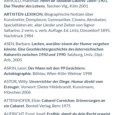
ARNOLD, Matthias:
Henri de Toulouse-Lautrec 1864–1901.
Das Theater des Lebens.
Taschen Vlg., Köln 2001
ARTISTEN-LEXIKON.
Biographische Notizen über
Kunstreiter, Dompteure, Gymnastiker, Clowns, Akrobaten,
Specialitäten etc. aller Länder und Zeiten von Signor
Saltarino. 2 verm. u. verb. Auflage. Ed. Lintz, Düsseldorf 1895,
Nachdruck 1984
ASEN, Barbara:
Lachen, worüber einem der Humor vergehen
könnte. Eine Geschlechtergeschichte des österreichischen
Kabaretts zwischen 1950 und 1990.
Salzburg, Univ., Dipl.-
Arb., 2005
ASKIN, Leon:
Der Mann mit den 99 Gesichtern.
Autobiographie.
Böhlau, Wien-Köln-Weimar 1998
ASTOR, Willy:
Unverrichter der Dinge. Humor direkt vom
Erzeuger.
Vorwort: Dieter Hildebrandt. Kunstmann,
München 2006
ATTENHOFER, Elsie:
Cabaret Cornichon. Erinnerungen an
ein Cabaret.
Benteli Verlag, Bern 1975
AUFRICHT, Ernst Josef:
Erzähle, damit du dein Recht erweist.