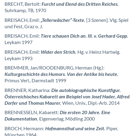
BRECHT, Bertolt:
Furcht und Elend des Dritten Reiches.
Suhrkamp, TB, 1970
BREISACH, Emil:
„Tellerwäscher“-Texte.
[3 Szenen]. Vlg. Spiel
und Fest, Graz o. J.
BREISACH, Emil:
Tiere schauen Dich an. Ill. v. Gerhard Gepp.
Leykam 1997
BREISACH, Emil:
Wider den Strich.
Hg. v. Heinz Hartwig.
Leykam 1993
BREMMER, Jan/ROODENBURG, Herman (Hg.):
Kulturgeschichte des Humors. Von der Antike bis heute.
Primus Verl., Darmstadt 1999
BRENNER, Katharina:
Die autobiographische Kunstfigur.
Österreichisches Kabarett am Beispiel von Josef Hader, Alfred
Dorfer und Thomas Maurer.
Wien, Univ., Dipl.-Arb. 2014
BRENNESSELN, Kabarett:
Die ersten 20 Jahre. Eine
Dokumentation.
Eigenverlag, Mödling 2000
BROCH, Hermann:
Hofmannsthal und seine Zeit.
Piper,
München 1964.