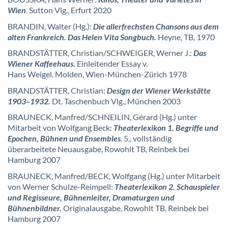
Wien
. Sutton Vlg., Erfurt 2020
BRANDIN, Walter (Hg.):
Die allerfrechsten Chansons aus dem
alten Frankreich. Das Helen Vita Songbuch.
Heyne, TB, 1970
BRANDSTÄTTER, Christian/SCHWEIGER, Werner J.:
Das
Wiener Kaffeehaus.
Einleitender Essay v.
Hans Weigel. Molden, Wien-München-Zürich 1978
BRANDSTÄTTER, Christian:
Design der Wiener Werkstätte
1903–1932.
Dt. Taschenbuch Vlg., München 2003
BRAUNECK, Manfred/SCHNEILIN, Gérard (Hg.) unter
Mitarbeit von Wolfgang Beck:
Theaterlexikon 1. Begriffe und
Epochen, Bühnen und Ensembles
. 5., vollständig
überarbeitete Neuausgabe, Rowohlt TB, Reinbek bei
Hamburg 2007
BRAUNECK, Manfred/BECK, Wolfgang (Hg.) unter Mitarbeit
von Werner Schulze-Reimpell:
Theaterlexikon 2. Schauspieler
und Regisseure, Bühnenleiter, Dramaturgen und
Bühnenbildner.
Originalausgabe, Rowohlt TB, Reinbek bei
Hamburg 2007