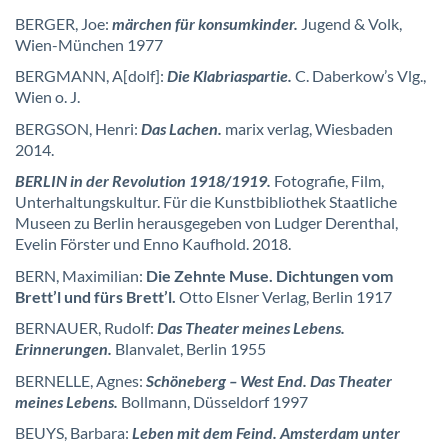
BERGER, Joe:
märchen für konsumkinder.
Jugend & Volk,
Wien-München 1977
BERGMANN, A[dolf]:
Die Klabriaspartie.
C. Daberkow’s Vlg.,
Wien o. J.
BERGSON, Henri:
Das Lachen.
marix verlag, Wiesbaden
2014.
BERLIN in der Revolution 1918/1919.
Fotografie, Film,
Unterhaltungskultur. Für die Kunstbibliothek Staatliche
Museen zu Berlin herausgegeben von Ludger Derenthal,
Evelin Förster und Enno Kaufhold. 2018.
BERN, Maximilian:
Die Zehnte Muse. Dichtungen vom
Brett’l und fürs Brett’l.
Otto Elsner Verlag, Berlin 1917
BERNAUER, Rudolf:
Das Theater meines Lebens.
Erinnerungen.
Blanvalet, Berlin 1955
BERNELLE, Agnes:
Schöneberg – West End. Das Theater
meines Lebens.
Bollmann, Düsseldorf 1997
BEUYS, Barbara:
Leben mit dem Feind. Amsterdam unter