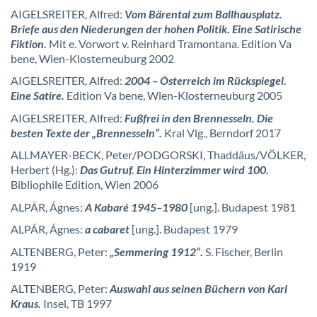
AIGELSREITER, Alfred:
Vom Bärental zum Ballhausplatz.
Briefe aus den Niederungen der hohen Politik. Eine Satirische
Fiktion.
Mit e. Vorwort v. Reinhard Tramontana. Edition Va
bene, Wien-Klosterneuburg 2002
AIGELSREITER, Alfred:
2004 – Österreich im Rückspiegel.
Eine Satire.
Edition Va bene, Wien-Klosterneuburg 2005
AIGELSREITER, Alfred:
Fußfrei in den Brennesseln. Die
besten Texte der „Brennesseln“.
Kral Vlg., Berndorf 2017
ALLMAYER-BECK, Peter/PODGORSKI, Thaddäus/VÖLKER,
Herbert (Hg.):
Das Gutruf. Ein Hinterzimmer wird 100.
Bibliophile Edition, Wien 2006
ALPÁR, Ágnes:
A Kabaré 1945–1980
[ung.]. Budapest 1981
ALPÁR, Ágnes:
a cabaret
[ung.]. Budapest 1979
ALTENBERG, Peter:
„Semmering 1912“.
S. Fischer, Berlin
1919
ALTENBERG, Peter:
Auswahl aus seinen Büchern von Karl
Kraus.
Insel, TB 1997