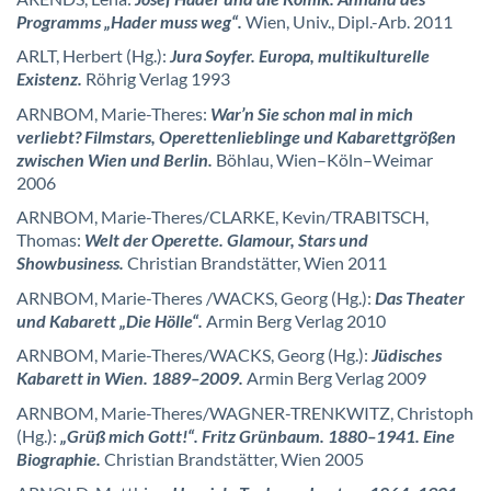
Programms „Hader muss weg“.
Wien, Univ., Dipl.-Arb. 2011
ARLT, Herbert (Hg.):
Jura Soyfer. Europa, multikulturelle
Existenz.
Röhrig Verlag 1993
ARNBOM, Marie-Theres:
War’n Sie schon mal in mich
verliebt? Filmstars, Operettenlieblinge und Kabarettgrößen
zwischen Wien und Berlin.
Böhlau, Wien–Köln–Weimar
2006
ARNBOM, Marie-Theres/CLARKE, Kevin/TRABITSCH,
Thomas:
Welt der Operette. Glamour, Stars und
Showbusiness.
Christian Brandstätter, Wien 2011
ARNBOM, Marie-Theres /WACKS, Georg (Hg.):
Das Theater
und Kabarett „Die Hölle“.
Armin Berg Verlag 2010
ARNBOM, Marie-Theres/WACKS, Georg (Hg.):
Jüdisches
Kabarett in Wien. 1889–2009.
Armin Berg Verlag 2009
ARNBOM, Marie-Theres/WAGNER-TRENKWITZ, Christoph
(Hg.):
„Grüß mich Gott!“. Fritz Grünbaum. 1880–1941. Eine
Biographie.
Christian Brandstätter, Wien 2005