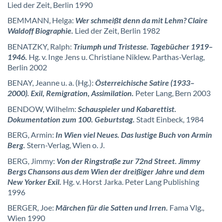
Lied der Zeit, Berlin 1990
BEMMANN, Helga:
Wer schmeißt denn da mit Lehm? Claire
Waldoff Biographie.
Lied der Zeit, Berlin 1982
BENATZKY, Ralph:
Triumph und Tristesse. Tagebücher 1919–
1946.
Hg. v. Inge Jens u. Christiane Niklew. Parthas-Verlag,
Berlin 2002
BENAY, Jeanne u. a. (Hg.):
Österreichische Satire (1933–
2000). Exil, Remigration, Assimilation.
Peter Lang, Bern 2003
BENDOW, Wilhelm:
Schauspieler und Kabarettist.
Dokumentation zum 100. Geburtstag.
Stadt Einbeck, 1984
BERG, Armin:
In Wien viel Neues. Das lustige Buch von Armin
Berg.
Stern-Verlag, Wien o. J.
BERG, Jimmy:
Von der Ringstraße zur 72nd Street. Jimmy
Bergs Chansons aus dem Wien der dreißiger Jahre und dem
New Yorker Exil.
Hg. v. Horst Jarka. Peter Lang Publishing
1996
BERGER, Joe:
Märchen für die Satten und Irren.
Fama Vlg.,
Wien 1990