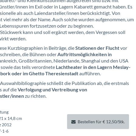
abarett- und Kleinkunstbühnen aufgetreten sind bzw. mit
ünstler/innen im Exil oder in Lagern Kabarett gemacht haben. Es
ionelle als auch Laiendarsteller/innen berücksichtigt. Von
ht viel mehr als der Name. Auch solche wurden aufgenommen, um
Lebensspuren fortzusetzen oder zu beginnen.
Stückwerk kann und soll ergänzt werden, dem Vergessen soll
irkt werden.
iese Kurzbiographien in Beiträge, die
Stationen der Flucht
vor
chreiben, die Bühnen oder
Auftrittsmöglichkeiten in
ankreich, Großbritannien, Niederlande, Shanghai und den USA
 sowie das teils verordnete
Lachtheater in den Lagern Meslay-
bork oder im Ghetto Theresienstadt
aufführen.
Auswahlbibliographie schließt die Publikation ab, die erstmals
s auf die
Verfolgung und Vertreibung von
stler/innen
zu richten.
ftung
21 x
14,8
cm
Bestellen für € 12,50/Stk.
z 2012
-1-6