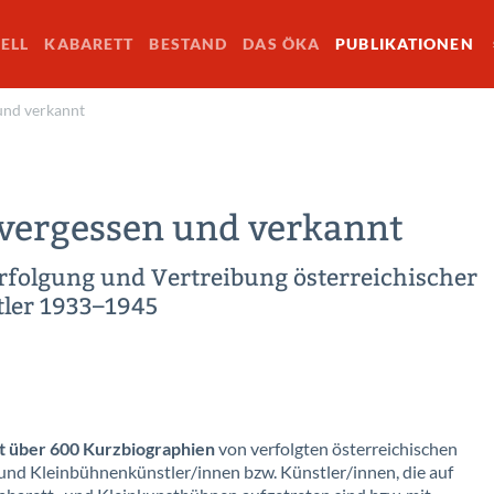
ELL
KABARETT
BESTAND
DAS ÖKA
PUBLIKATIONEN
und verkannt
 vergessen und verkannt
olgung und Vertreibung öster­reichischer
tler 1933–1945
t über 600 Kurzbiographien
von verfolgten österreichischen
und Kleinbühnenkünstler/innen bzw. Künstler/innen, die auf