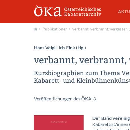
AKTU
Publikationen
verbannt, verbrannt, vergessen 
Aktuell
Hans Veigl | Iris Fink (Hg.)
verbannt, verbrannt,
Kurzbiographien zum Thema Verf
Kabarett- und Klein­bühnen­küns
Veröffentlichungen des ÖKA, 3
Der Band vereinig
Kabarettist/innen 