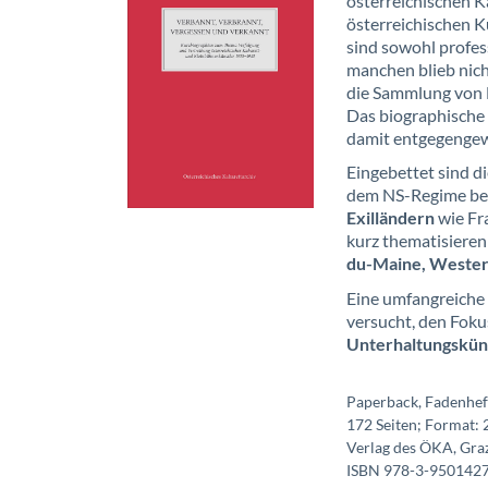
österreichischen K
österreichischen K
sind sowohl profess
manchen blieb nic
die Sammlung von 
Das biographische 
damit entgegengew
Eingebettet sind d
dem NS-Regime bes
Exilländern
wie Fr
kurz thematisieren
du-Maine, Wester
Eine umfangreiche 
versucht, den Foku
Unterhaltungskün
Paperback, Fadenhe
172 Seiten; Format: 
Verlag des ÖKA, Gra
ISBN 978-3-9501427