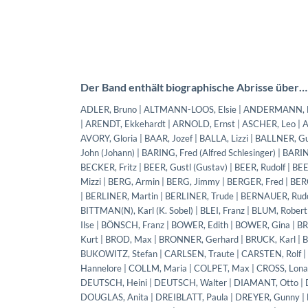
Der Band enthält biographische Abrisse über…
ADLER, Bruno | ALTMANN-LOOS, Elsie | ANDERMANN, Eva | ANDREAS, Otto (André Singer) | ANTBURG, Felice | ANTBURG, Hedy v. | ARENDT, Ekkehardt | ARNOLD, Ernst | ASCHER, Leo | ASKIN, Leon (As[ch]kenasy, Leo) | AUFFÄRBER, Martha | AURICH, Otto | AVORY, Gloria | BAAR, Jozef | BALLA, Lizzi | BALLNER, Gustav | BALTROCK, Vera | BANDLER, Rudolf | BANDLER, Susi | BANNER, John (Johann) | BARING, Fred (Alfred Schlesinger) | BARING, Else | BARRING, Evelyn | BARSONY, Rosy | BAUER, Gina | BAUER, Josef | BECKER, Fritz | BEER, Gustl (Gustav) | BEER, Rudolf | BEER, Theodor Otto | BEHAL Hans | BELLAK, Jola | BENATZKY, Ralph | BERA, Mizzi | BERG, Armin | BERG, Jimmy | BERGER, Fred | BERGER, Fritz | BERK, Fred (Friedrich Berger) | BERGHOF, Herbert | BERL, Käthe | BERLINER, Martin | BERLINER, Trude | BERNAUER, Rudolf | BEYER, Lothar | BICZ, Steffi | BILL, Teddy (Hans-Günther Leo Kern) | BITTMAN(N), Karl (K. Sobel) | BLEI, Franz | BLUM, Robert | BODAN, Karl | BODE, Evi | BODENWIESER, Gertrude | BOIS, Curt | BOIS, Ilse | BÖNSCH, Franz | BOWER, Edith | BOWER, Gina | BRAININ, Boris | BRAININ, Fritz | BRAMMER, Julius BRAUN, Edith | BREUER, Kurt | BROD, Max | BRONNER, Gerhard | BRUCK, Karl | BRUCKNER, Franz | BRUCKNER, Wilhelm | BRY, Curt | BUCH, Susanne | BUKOWITZ, Stefan | CARLSEN, Traute | CARSTEN, Rolf | CEISS, Ernst | CHAITMANN, Saly (Sylvia) | CHRISTIANS, Mady | COHN, Hannelore | COLLM, Maria | COLPET, Max | CROSS, Lona | CZAMSKA, Maria | DANSZKY, Hanna | DARVAS, Lili | DELVARD, Marya | DEUTSCH, Heini | DEUTSCH, Walter | DIAMANT, Otto | DICKSTEIN, Leopold | DOLBIN, Fred | DONATH, Ludwig | DORN, Egon | DOUGLAS, Anita | DREIBLATT, Paula | DREYER, Gunny | DULI(T)ZKAJA, Hilda | DÜRER, Otto | DURRA, Lilli | DUSCHINSKY, Grete | DUSCHINSKY, Richard | EBERLE, Gustl (Gustav) | ECKHARDT, Fritz | ECKHARDT, Viktor | EHRLICH, Max | EIS, Egon | EIS, Otto (Osso van Eyss) | EISELMEYER, Cläre | EISINGER, Irene | EISINGER, M. | EISLER, Hanns | ENGEL, Ernst | ENGEL, Erwin | ENGEL, Flora | ENGEL, Franz | ENGEL, Walter | EPSTEIN, Joseph | EYSLER, Edmund | FABER, Lilly | FALL, Richard | FANTL, Ida | FARKAS, Karl | FAßLER, Fred | FEIN, Alice | FEINER, Hermann | FELDMANN, Benno | FELDMAR, Emil | FISCHER, Betty | FLEISCHMANN, Hans | FLOHR, Lily (Lilly) | FOREST, Karl | FRANCK, Nelly | FRANK, Lisl (Alice) | FRANK, Dorothea | FRANZ, Viktor | FRANZETTI, Arthur (A. Jellinek) | FREED, Fred (Friedrich Goldbaum) | FREI, Anni | FRIED, Erich | FRIEDELL, Egon | FRIEDMANN, Hugo | FRIEDMANN, Max | FRYDAN, Camilla | FUCHS, Albert | FUCHS, Olga | FÜHRER, Hansi | GÁL, Hans | GANG, Grete | GEIRINGER, Trude | GERO, Rolli | GERRON, Kurt | GERSTMAN, Felix | GEYER, Emil | GEYER, Siegfried | GIAMPIETRO, Christl | GILBERT, Robert | GLASS, Claire | GLINGER, Adolf | GLÜCKSMANN, Laura | GODDARD, Renée | GOLDFARB, Alexander | GOLDMANN, Filip | GOLDNER, Carl | GOLDSAND, Hilde | GOLZ, Arnold | GOLZ, Emil | GOTTLIEB, Irene | GRAF, Fritz | GRAF-WEISS, Ruth | GRANICHSTAEDTEN, Bruno | GRANT, Owen (Otto Grünwald) | GROHS, Sylvia | GROSS, Susi | GRUEN, Victor D. (Viktor Grünbaum) | GRÜN, Desiderius | GRÜN, Lili (Elisabeth) | GRÜNBAUM, Fritz | GRÜNECKER, Ferdinand | GRÜNNE, Fritz | GRÜNFELD, Alexandra | GRÜNWALD, Alfred | GUTTMANN, Paul | GYIMES, Vilmos (Wilhelm) | HAAS, Hansi | HABER, Friedl | HABER, Lilly | HAHLO, Dieter | HAKEL, Hermann | HALMAY, Tibor v. | HALPERN, Josef | HAMMERSCHLAG, Peter | HANSEN, Max | HARDT, Ludwig | HARDTMUTH, Paul | HARTMANN, Anne (Anni) v. | HARTMANN, Herbert | HARTWIG, Grete | HAUSER, Franz | HAUSER, Philo | HAY, Stella (S. Ehrlich) | HEGER, Grete | HEIM, Frank | HEIMANN, Toni | HEIMLER, Hans | HEIN, Julia | HELFER, Edmund | HELFER, Franz | HELLER, Fred (Alfred) | HELLER, Fritz | HELLER, Moritz | HELLMANN, Martin | HELLMER, Arthur (A. Ehrlich) | HELMER, Hans (a. H. Hellmer) | HENN, Fredl | HERBERT, Erika | HERBERTH, Hans | HERCZEG, Géza | HERMANN, Max | HERRMANN, Else | HERSCH, Traude | HERTNER, Walter (W. Herz) | HERZ, Peter | HILL, Trude | HIRSCHMANN, Karl | HIRST, (?) | HOCHMANN, Váša | HÖLLERING, George | HOFER, Hans | HOFER, Lisl (Elisabeth) | HOFER, Lucie | HOFER, Toni | HOFF, Arthur | HOFFER, Franz (Peter) | HOFFMANN, Eugen (Eugene) | HOFFMANN, Eugen | HOLLITSCHER, Hans (Heinz) | HOLLMANN, Maria | HORNER, Harry | HORST, Willy | HORWITZ, Hans | HUGO, J