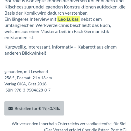
Bourdieus Konzepte können die diversen Rollenbildern und
Klischees zugrundeliegenden Konstruktionen aufdecken, die
Basis der Komik wird dadurch verstehbar.
Ein längeres Interview mit
Leo Lukas
nebst dem
umfangreichen Werkverzeichnis beschließt das Buch,
welches aus einer Masterarbeit im Fach Germanistik
entstanden ist.
Kurzweilig, interessant, informativ – Kabarett aus einem
anderen Blickwinkel!
gebunden, mit Leseband
256 S., Format: 21 x 13 cm
Verlag ÖKA, Graz 2018
ISBN 978-3-9504628-0-7
Bestellen für € 19,50/Stk.
Wir versenden innerhalb Österreichs versandkostenfrei für Sie!
(Der Versand erfolgt über die österr. Post AG)