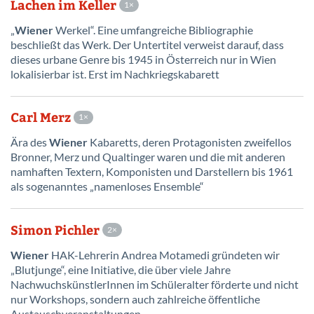
Lachen im Keller
1
„
Wiener
Werkel“. Eine umfangreiche Bibliographie
beschließt das Werk. Der Untertitel verweist darauf, dass
dieses urbane Genre bis 1945 in Österreich nur in Wien
lokalisierbar ist. Erst im Nachkriegskabarett
Carl Merz
1
Ära des
Wiener
Kabaretts, deren Protagonisten zweifellos
Bronner, Merz und Qualtinger waren und die mit anderen
namhaften Textern, Komponisten und Darstellern bis 1961
als sogenanntes „namenloses Ensemble“
Simon Pichler
2
Wiener
HAK-Lehrerin Andrea Motamedi gründeten wir
„Blutjunge“, eine Initiative, die über viele Jahre
NachwuchskünstlerInnen im Schüleralter förderte und nicht
nur Workshops, sondern auch zahlreiche öffentliche
Austauschveranstaltungen