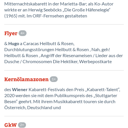
Mitternachtskabarett in der Marietta-Bar; als Ko-Autor
wirkte er an Herwig Seeböcks „Die Große Häfenelegie“
(1965) mit. Im ORF-Fernsehen gestalteten
Flyer
4
&
Hugo
a Caracas Heilbutt & Rosen,
Durchblutungsstörungen Heilbutt & Rosen , Nah, geh!
Heilbutt & Rosen , Angriff der Riesenameisen / Lieder aus der
Dusche / Chromosomen Die Hektiker, Werbepostkarte
Kernölamazonen
1
des
Wiener
Kabarett-Festivals den Preis „Kabarett-Talent“,
2020 werden sie mit dem Publikumspreis des „Stuttgarter
Besen“ geehrt. Mit ihrem Musikkabarett touren sie durch
Österreich, Deutschland und
GkW
2