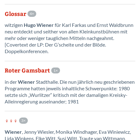
Glossar
4
witzigen
Hugo
Wiener
für Karl Farkas und Ernst Waldbrunn
neu entdeckt und seither von allen Kleinkunstbühnen mit
mehr oder weniger tauglichen Mitteln nachgeahmt.
[Covertext der LP: Der G’scheite und der Blöde.
Doppelkonferencen.
Roter Gamsbart
1
in der
Wiener
Stadthalle. Die nun jährlich neu geschriebenen
Programme hatten jeweils inhaltliche Schwerpunkte: 1980
setzte sich „Wurlitzer“ kritisch mit der damaligen Kreisky-
Alleinregierung auseinander; 1981
♀♀♀
3
Wiener
, Jenny Wiesler, Monika Windhager, Eva Winiewicz,
Lida Winkens, Elke Witt, Susi Witt, Traute van Wittmann,