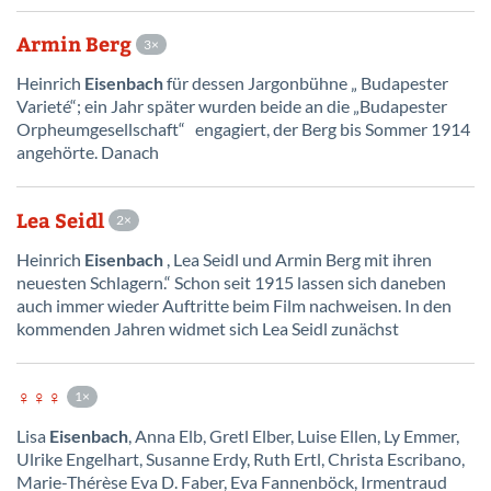
Armin Berg
3
Heinrich
Eisenbach
für dessen Jargonbühne „ Budapester
Varieté“; ein Jahr später wurden beide an die „Budapester
Orpheumgesellschaft“ engagiert, der Berg bis Sommer 1914
angehörte. Danach
Lea Seidl
2
Heinrich
Eisenbach
, Lea Seidl und Armin Berg mit ihren
neuesten Schlagern.“ Schon seit 1915 lassen sich daneben
auch immer wieder Auftritte beim Film nachweisen. In den
kommenden Jahren widmet sich Lea Seidl zunächst
♀♀♀
1
Lisa
Eisenbach
, Anna Elb, Gretl Elber, Luise Ellen, Ly Emmer,
Ulrike Engelhart, Susanne Erdy, Ruth Ertl, Christa Escribano,
Marie-Thérèse Eva D. Faber, Eva Fannenböck, Irmentraud