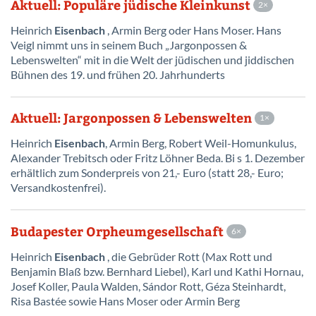
Aktuell: Populäre jüdische Kleinkunst
2
Heinrich
Eisenbach
, Armin Berg oder Hans Moser. Hans
Veigl nimmt uns in seinem Buch „Jargonpossen &
Lebenswelten“ mit in die Welt der jüdischen und jiddischen
Bühnen des 19. und frühen 20. Jahrhunderts
Aktuell: Jargonpossen & Lebenswelten
1
Heinrich
Eisenbach
, Armin Berg, Robert Weil-Homunkulus,
Alexander Trebitsch oder Fritz Löhner Beda. Bi s 1. Dezember
erhältlich zum Sonderpreis von 21,- Euro (statt 28,- Euro;
Versandkostenfrei).
Budapester Orpheumgesellschaft
6
Heinrich
Eisenbach
, die Gebrüder Rott (Max Rott und
Benjamin Blaß bzw. Bernhard Liebel), Karl und Kathi Hornau,
Josef Koller, Paula Walden, Sándor Rott, Géza Steinhardt,
Risa Bastée sowie Hans Moser oder Armin Berg