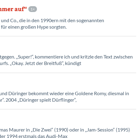
immer auf“
1
 und Co., die in den 1990ern mit den sogenannten
) für einen großen Hype sorgten.
ntgegen. „Super!“, kommentiere ich und kritzle den Text zwischen
fs. „Okay. Jetzt der Breitfuß“, kündigt
und Düringer bekommt wieder eine Goldene Romy, diesmal in
“. 2004 „Düringer spielt Dürflinger“,
omas Maurer in „Die Zwei“ (1990) oder in „Jam-Session“ (1995)
der 1994 erstmals das Audi-Max