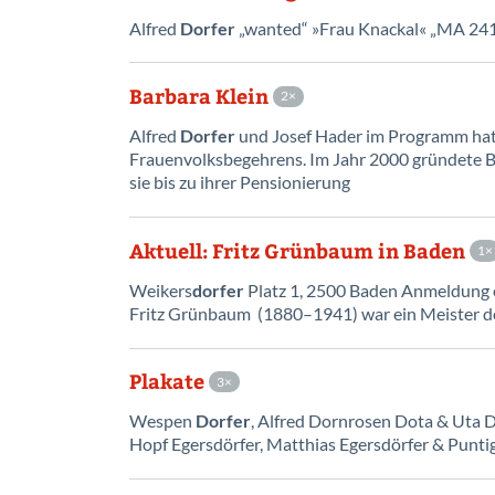
Alfred
Dorfer
„wanted“ »Frau Knackal« „MA 241
Barbara Klein
2
Alfred
Dorfer
und Josef Hader im Programm hat. 
Frauenvolksbegehrens. Im Jahr 2000 gründete B
sie bis zu ihrer Pensionierung
Aktuell: Fritz Grünbaum in Baden
1
Weikers
dorfer
Platz 1, 2500 Baden Anmeldung 
Fritz Grünbaum (1880–1941) war ein Meister de
Plakate
3
Wespen
Dorfer
, Alfred Dornrosen Dota & Uta Dü
Hopf Egersdörfer, Matthias Egersdörfer & Punti