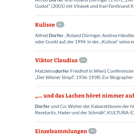
Godot“ (2001) mit Vitásek und Karl Ferdinand Kra
Kulisse
2
Alfred
Dorfer
, Roland Düringer, Andrea Händler,
oder Gunkl auf, der 1994 in der „Kulisse“ seine
Viktor Claudius
1
Matzleins
dorfer
Friedhof in Wien) Conférencier, 
„Der Wiener Simpl“, 1936-1938) Zur Biographie 
„… und das Lachen höret nimmer au
Dorfer
und Co: Woher der Kabarettboom der Neu
Resetarits, Hader und der Schmäh“, KULTURA-EX
Einzelsammlungen
1