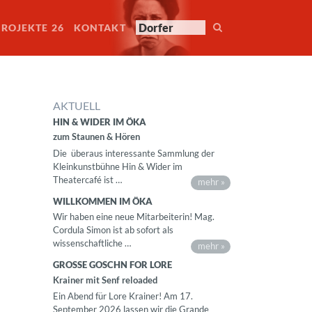
PROJEKTE 26
KONTAKT
AKTUELL
HIN & WIDER IM ÖKA
zum Staunen & Hören
Die überaus interessante Sammlung der
Kleinkunstbühne Hin & Wider im
Theatercafé ist …
mehr »
WILLKOMMEN IM ÖKA
Wir haben eine neue Mitarbeiterin! Mag.
Cordula Simon ist ab sofort als
wissenschaftliche …
mehr »
GROSSE GOSCHN FOR LORE
Krainer mit Senf reloaded
Ein Abend für Lore Krainer! Am 17.
September 2026 lassen wir die Grande