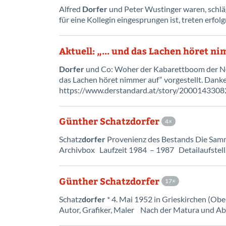
Alfred
Dorfer
und Peter Wustinger waren, schlä
für eine Kollegin eingesprungen ist, treten erf
Aktuell: „... und das Lachen höret n
Dorfer
und Co: Woher der Kabarettboom der Ne
das Lachen höret nimmer auf“ vorgestellt. Danke
https://www.derstandard.at/story/20001433082
Günther Schatzdorfer
4
Schatz
dorfer
Provenienz des Bestands Die Sa
Archivbox Laufzeit 1984 – 1987 Detailaufstel
Günther Schatzdorfer
17
Schatz
dorfer
* 4. Mai 1952 in Grieskirchen (Ober
Autor, Grafiker, Maler Nach der Matura und A