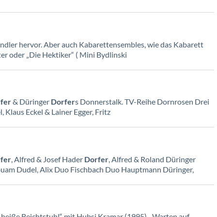
ndler hervor. Aber auch Kabarettensembles, wie das Kabarett
er oder „Die Hektiker“ ( Mini Bydlinski
fer
& Düringer
Dorfer
s Donnerstalk. TV-Reihe Dornrosen Drei
, Klaus Eckel & Lainer Egger, Fritz
fer
, Alfred & Josef Hader
Dorfer
, Alfred & Roland Düringer
zbuam Dudel, Alix Duo Fischbach Duo Hauptmann Düringer,
heiße Beichtstuhl“ mit Hubsi Kramar (1995), „Warten auf