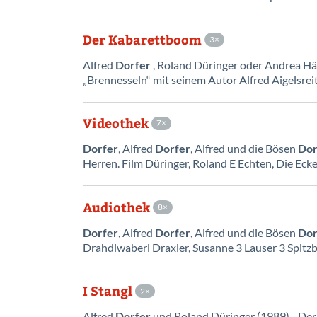
Der Kabarettboom
3
Alfred
Dorfer
, Roland Düringer oder Andrea Hä
„Brennesseln“ mit seinem Autor Alfred Aigelsreit
Videothek
7
Dorfer
, Alfred
Dorfer
, Alfred und die Bösen
Dor
Herren. Film Düringer, Roland E Echten, Die Eckel
Audiothek
8
Dorfer
, Alfred
Dorfer
, Alfred und die Bösen
Dor
Drahdiwaberl Draxler, Susanne 3 Lauser 3 Spit
I Stangl
2
Alfred
Dorfer
und Roland Düringer (1989), „Der 