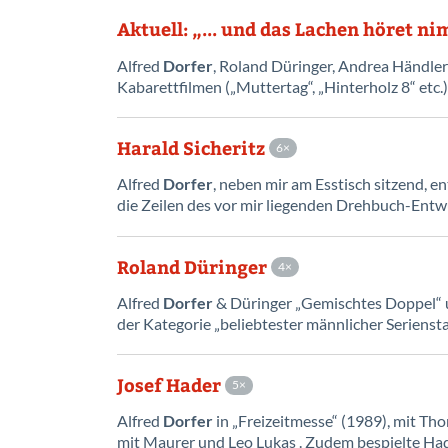
Aktuell: „... und das Lachen höret n
Alfred
Dorfer
, Roland Düringer, Andrea Händler
Kabarettfilmen („Muttertag“, „Hinterholz 8“ etc.
Harald Sicheritz
6
Alfred
Dorfer
, neben mir am Esstisch sitzend, e
die Zeilen des vor mir liegenden Drehbuch-Entwur
Roland Düringer
4
Alfred
Dorfer
& Düringer „Gemischtes Doppel“ 
der Kategorie „beliebtester männlicher Serienstar
Josef Hader
5
Alfred
Dorfer
in „Freizeitmesse“ (1989), mit Th
mit Maurer und Leo Lukas . Zudem bespielte Ha