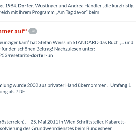
gt 1984.
Dorfer
, Wustinger und Andrea Händler , die kurzfristig
olgreich mit ihrem Programm „Am Tag davor“ beim
immer auf“
3
unziger kam“ hat Stefan Weiss im STANDARD das Buch „... und
 für den schönen Beitrag! Nachzulesen unter:
53/resetarits-
dorfer
-un
mmlung wurde 2002 aus privater Hand übernommen. Umfang 1
lung als PDF
österreich), † 25. Mai 2011 in Wien Schriftsteller, Kabarett-
bsolvierung des Grundwehrdienstes beim Bundesheer