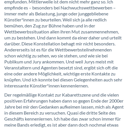
empfunden. Mittlerweile ist dem nicht mehr ganz so. Ich
empfinde es – besonders bei Nachwuchswettbewerben –
immer mehr als Belastung, junge oder junggebliebene
Künstler*innen zu beurteilen. Weil sich ja alle redlich
bemühen, den Zug zur Bühne haben und in der
Wettbewerbssituation allen ihren Mut zusammennehmen,
um zu bestehen. Und dann kommt da einer daher und urteilt
darüber. Diese Konstellation behagt mir nicht besonders.
Andererseits ist es für die Wettbewerbsteilnehmenden
schon wichtig zu sehen, wo sie stehen, und wie sie bei
Publikum und Jury ankommen. Und weil Jurys meist mit
Veranstaltern und Agenten besetzt sind, ergibt sich oft die
eine oder andere Möglichkeit, wichtige erste Kontakte zu
knüpfen. Und ich konnte bei diesen Gelegenheiten auch sehr
interessante Künstler*innen kennenlernen.
Der regelmäßige Kontakt zur Kabarettszene und die vielen
positiven Erfahrungen haben dann so gegen Ende der 2000er
Jahre bei mir den Gedanken aufkeimen lassen, mich als Agent
in diesem Bereich zu versuchen. Quasi die dritte Seite des
Geschäfts kennenlernen. Ich habe das zwar schon immer für
meine Bands erledigt, es ist aber dann doch nochmal etwas