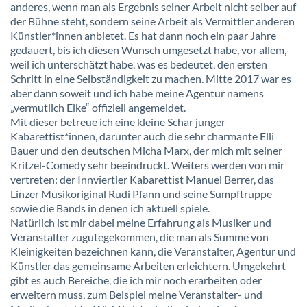
anderes, wenn man als Ergebnis seiner Arbeit nicht selber auf
der Bühne steht, sondern seine Arbeit als Vermittler anderen
Künstler*innen anbietet. Es hat dann noch ein paar Jahre
gedauert, bis ich diesen Wunsch umgesetzt habe, vor allem,
weil ich unterschätzt habe, was es bedeutet, den ersten
Schritt in eine Selbständigkeit zu machen. Mitte 2017 war es
aber dann soweit und ich habe meine Agentur namens
„vermutlich Elke“ offiziell angemeldet.
Mit dieser betreue ich eine kleine Schar junger
Kabarettist*innen, darunter auch die sehr charmante Elli
Bauer und den deutschen Micha Marx, der mich mit seiner
Kritzel-Comedy sehr beeindruckt. Weiters werden von mir
vertreten: der Innviertler Kabarettist Manuel Berrer, das
Linzer Musikoriginal Rudi Pfann und seine Sumpftruppe
sowie die Bands in denen ich aktuell spiele.
Natürlich ist mir dabei meine Erfahrung als Musiker und
Veranstalter zugutegekommen, die man als Summe von
Kleinigkeiten bezeichnen kann, die Veranstalter, Agentur und
Künstler das gemeinsame Arbeiten erleichtern. Umgekehrt
gibt es auch Bereiche, die ich mir noch erarbeiten oder
erweitern muss, zum Beispiel meine Veranstalter- und