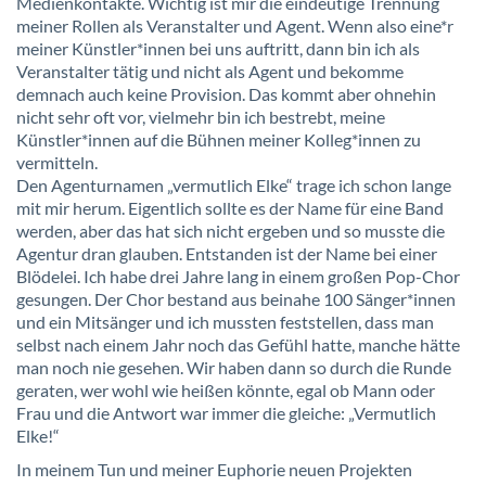
Medienkontakte. Wichtig ist mir die eindeutige Trennung
meiner Rollen als Veranstalter und Agent. Wenn also eine*r
meiner Künstler*innen bei uns auftritt, dann bin ich als
Veranstalter tätig und nicht als Agent und bekomme
demnach auch keine Provision. Das kommt aber ohnehin
nicht sehr oft vor, vielmehr bin ich bestrebt, meine
Künstler*innen auf die Bühnen meiner Kolleg*innen zu
vermitteln.
Den Agenturnamen „vermutlich Elke“ trage ich schon lange
mit mir herum. Eigentlich sollte es der Name für eine Band
werden, aber das hat sich nicht ergeben und so musste die
Agentur dran glauben. Entstanden ist der Name bei einer
Blödelei. Ich habe drei Jahre lang in einem großen Pop-Chor
gesungen. Der Chor bestand aus beinahe 100 Sänger*innen
und ein Mitsänger und ich mussten feststellen, dass man
selbst nach einem Jahr noch das Gefühl hatte, manche hätte
man noch nie gesehen. Wir haben dann so durch die Runde
geraten, wer wohl wie heißen könnte, egal ob Mann oder
Frau und die Antwort war immer die gleiche: „Vermutlich
Elke!“
In meinem Tun und meiner Euphorie neuen Projekten