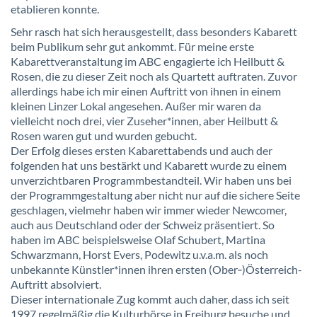
etablieren konnte.
Sehr rasch hat sich herausgestellt, dass besonders Kabarett
beim Publikum sehr gut ankommt. Für meine erste
Kabarettveranstaltung im ABC engagierte ich Heilbutt &
Rosen, die zu dieser Zeit noch als Quartett auftraten. Zuvor
allerdings habe ich mir einen Auftritt von ihnen in einem
kleinen Linzer Lokal angesehen. Außer mir waren da
vielleicht noch drei, vier Zuseher*innen, aber Heilbutt &
Rosen waren gut und wurden gebucht.
Der Erfolg dieses ersten Kabarettabends und auch der
folgenden hat uns bestärkt und Kabarett wurde zu einem
unverzichtbaren Programmbestandteil. Wir haben uns bei
der Programmgestaltung aber nicht nur auf die sichere Seite
geschlagen, vielmehr haben wir immer wieder Newcomer,
auch aus Deutschland oder der Schweiz präsentiert. So
haben im ABC beispielsweise Olaf Schubert, Martina
Schwarzmann, Horst Evers, Podewitz u.v.a.m. als noch
unbekannte Künstler*innen ihren ersten (Ober‑)Österreich-
Auftritt absolviert.
Dieser internationale Zug kommt auch daher, dass ich seit
1997 regelmäßig die Kulturbörse in Freiburg besuche und