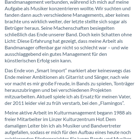
Bandmanagement verbunden, während ich mich auf meine
Aufgabe als Musiker konzentrieren wollte. Wir suchten und
fanden dann auch verschiedene Managements, aber keines
brachte uns wirklich weiter, der letzte stellte sich sogar als
Betrüger heraus. Seine Machenschaften besiegelten
schließlich das Ende unserer Band. Doch kein Schatten ohne
Licht: Diese Erfahrung hat gezeigt, dass meine Arbeit als
Bandmanager offenbar gar nicht so schlecht war – und wie
ausschlaggebend ein gutes Management für den
künstlerischen Erfolg sein kann.
Das Ende von „Smart Import“ markiert aber keineswegs das
Ende meiner Ambitionen als Gitarrist und Sänger, nach wie
vor macht es mir große Freude, in Bands zu spielen, Tonträger
herauszubringen und bei verschiedenen Projekten
mitzuarbeiten. Aktuell spiele ich als Ersatz für meinen Vater,
der 2011 leider viel zu früh verstarb, bei den „Flamingos“.
Meine aktive Arbeit im Kulturmanagement begann 1988 als
freier Mitarbeiter im Linzer Kulturzentrum Hof. Dem
damaligen Leiter bin ich als Musiker und Bandvertreter
aufgefallen, sodass er mich für den Aufbau eines heute noch
existierenden Förderprojektes für junge Bands und Musiker