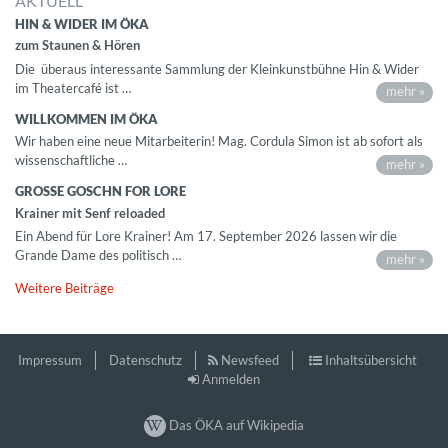
AKTUELL
HIN & WIDER IM ÖKA
zum Staunen & Hören
Die überaus interessante Sammlung der Kleinkunstbühne Hin & Wider
im Theatercafé ist …
mehr »
WILLKOMMEN IM ÖKA
Wir haben eine neue Mitarbeiterin! Mag. Cordula Simon ist ab sofort als
wissenschaftliche …
mehr »
GROSSE GOSCHN FOR LORE
Krainer mit Senf reloaded
Ein Abend für Lore Krainer! Am 17. September 2026 lassen wir die
Grande Dame des politisch …
mehr »
Weitere Beiträge
Impressum
Datenschutz
Newsfeed
Inhaltsübersicht
Anmelden
Das ÖKA auf Wikipedia