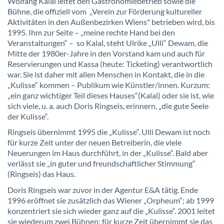
Wolfang Kalal leitet den Gastronomiebetrieb sowie die
Bühne, die offiziell vom „Verein zur Förderung kultureller
Aktivitäten in den Außenbezirken Wiens" betrieben wird, bis
1995. Ihm zur Seite – „meine rechte Hand bei den
Veranstaltungen“ – so Kalal, steht Ulrike „Ulli“ Dewam, die
Mitte der 1980er-Jahre in den Vorstand kam und auch für
Reservierungen und Kassa (heute: Ticketing) verantwortlich
war. Sie ist daher mit allen Menschen in Kontakt, die in die
„Kulisse“ kommen – Publikum wie Künstler/innen. Kurzum:
„ein ganz wichtiger Teil dieses Hauses“(Kalal) oder sie ist, wie
sich viele, u. a. auch Doris Ringseis, erinnern, „die gute Seele
der Kulisse“.
Ringseis übernimmt 1995 die „Kulisse“. Ulli Dewam ist noch
für kurze Zeit unter der neuen Betreiberin, die viele
Neuerungen im Haus durchführt, in der „Kulisse“. Bald aber
verlässt sie „in guter und freundschaftlicher Stimmung“
(Ringseis) das Haus.
Doris Ringseis war zuvor in der Agentur E&A tätig. Ende
1996 eröffnet sie zusätzlich das Wiener „Orpheum“; ab 1999
konzentriert sie sich wieder ganz auf die „Kulisse“. 2001 leitet
sie wiederum zwei Bühnen: für kurze Zeit übernimmt sie das