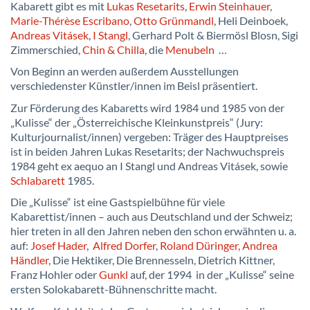
Kabarett gibt es mit
Lukas Resetarits
,
Erwin Steinhauer
,
Marie-Thérèse Escribano
,
Otto Grünmandl
, Heli Deinboek,
Andreas Vitásek
,
I Stangl
, Gerhard Polt & Biermösl Blosn, Sigi
Zimmerschied,
Chin & Chilla
, die
Menubeln
…
Von Beginn an werden außerdem Ausstellungen
verschiedenster Künstler/innen im Beisl präsentiert.
Zur Förderung des Kabaretts wird 1984 und 1985 von der
„Kulisse“ der „Österreichische Kleinkunstpreis“ (Jury:
Kulturjournalist/innen) vergeben: Träger des Hauptpreises
ist in beiden Jahren Lukas Resetarits; der Nachwuchspreis
1984 geht ex aequo an I Stangl und Andreas Vitásek, sowie
Schlabarett
1985.
Die „Kulisse“ ist eine Gastspielbühne für viele
Kabarettist/innen – auch aus Deutschland und der Schweiz;
hier treten in all den Jahren neben den schon erwähnten u. a.
auf:
Josef Hader
,
Alfred Dorfer
,
Roland Düringer,
Andrea
Händler,
Die Hektiker, Die Brennesseln, Dietrich Kittner,
Franz Hohler oder
Gunkl
auf, der 1994 in der „Kulisse“ seine
ersten Solokabarett-Bühnenschritte macht.